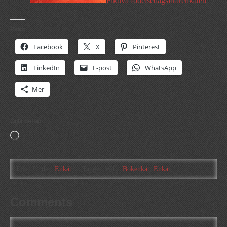
Fiktiva födelsedagsfirarenkäten
Psst:
Facebook
X
Pinterest
LinkedIn
E-post
WhatsApp
Mer
Gilla detta:
Laddar
in
…
Filed Under:
Enkät
Tagged With:
Bokenkät
,
Enkät
Comments