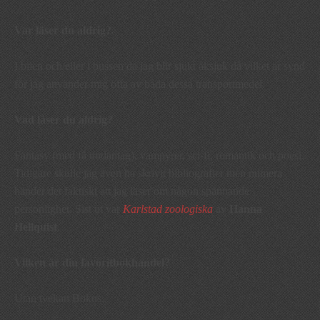
Var läser du aldrig?
I bilen och/eller i bussen då jag blir sjukt åksjuk då vilket är synd
för jag använder mig ofta av båda dessa transportmedel.
Vad läser du aldrig?
Fantasy (med få undantag), vampyrer, sci-fi, romantik och poesi.
Tidigare skulle jag även ha skrivit bibliografier men numera
händer det faktiskt att jag läser om någon spännande
personlighet. Sist ut var
Karlstad zoologiska
av
Hanna
Hellquist
.
Vilken är din favoritbokhandel?
Utan tvekan Bokus.