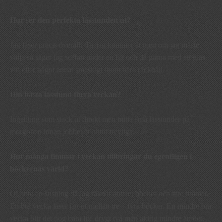
Hur ser den perfekta lässtunden ut?
Jag läser precis överallt där jag kommer åt men om jag måste
välja så säger jag soffan under en filt och då gärna med ett glas
vin eller något annat smaskigt inom nära räckhåll.
Din bästa lässtund förra veckan?
Ingenting som stack ut direkt men mina små lässtunder på
morgonen innan jobbet är alltid trevliga.
Hur många timmar i veckan tillbringar du egentligen i
böckernas värld?
Oj, inte en susning då jag räknar antalet böcker och inte timmar.
En bra vecka läser jag ut mellan tre – fyra böcker. En mindre bra
vecka blir det nog bara lite drygt två men aldrig mindre än det.