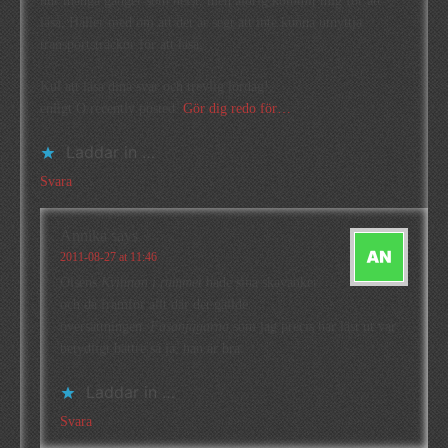
hur många gånger som helst, men aldrig kommit mig för att
läsa. Håller med om att det är segt att inte kunna utnyttja
transportsträckor för att läsa.
Kul att läsa dina svar och trevlig lördag!
enligt O recently posted..
Gör dig redo för…
Laddar in …
Svara
Annika
says
2011-08-27 at 11:46
Olsens
Kvinnan i rummet
hade sina skavanker
och då framför allt där det gällde
översättningen.
Fasanjägarna
som jag precis har läst ut var
betydligt bättre så ja, han är bra.
Laddar in …
Svara