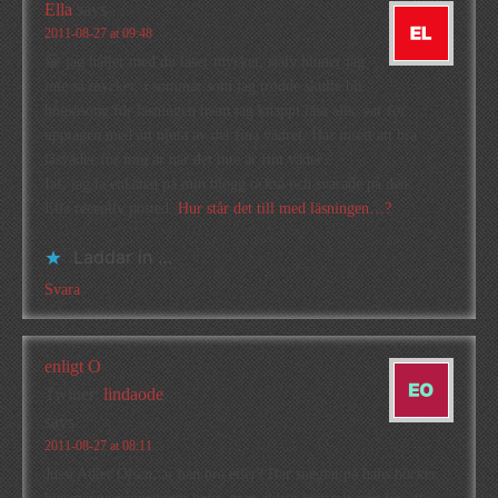
Ella
says
2011-08-27 at 09:48
😀 jag håller med du läser mycket, själv hinner jag
inte så mycket, i sommar som jag trodde skulle bli
högsäsong för läsningen hann jag knappt läsa alls, var för
upptagen med att njuta av det fina vädret. Har insett att bra
läsväder för mig är när det inte är fint väder…
Iaf, jag la enkäten på min blogg också och svarade på den.
Ella recently posted..
Hur står det till med läsningen…?
Laddar in …
Svara
enligt O
Twitter:
lindaode
says
2011-08-27 at 08:11
Jussi Adler Olsen, är han bra eller? Har sneglat på hans böcker