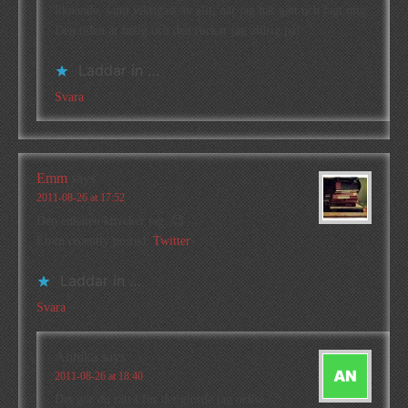
liknande, samt viktigast av allt, när jag har gått och lagt mig.
Den tiden är helig och den ruckar jag aldrig på!
Laddar in …
Svara
Emm
says
2011-08-26 at 17:52
Den enkäten knycker jag. 😉
Emm recently posted..
Twitter
Laddar in …
Svara
Annika
says
2011-08-26 at 18:40
Det gör du rätt i för det gjorde jag också 🙂