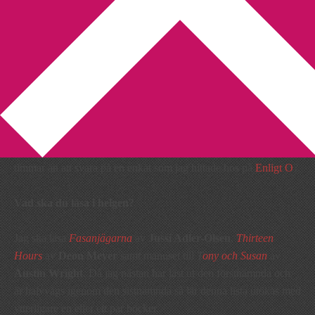
You are here:
Home
/
Enkät
/
Enkätdags igen!
Enkätdags igen!
2011-08-26
by
Annika
9 Comments
Vad passar bättre efter att ha jobbat veckans sista urjobbiga
timmar än att svara på en enkät som jag hittade hos på
Enligt O
?
Vad ska du läsa i helgen?
Jag ska läsa
Fasanjägarna
av
Jussi Adler-Olsen
,
Thirteen
Hours
av
Deon Meyer
samt manuset till
T
ony och Susan
av
Austin Wright
. Då jag nästan har läst ut den förstnämnda och
är halvvägs igenom den sistnämnda så lär denna lista utökas med
ytterligare en eller ett par böcker.