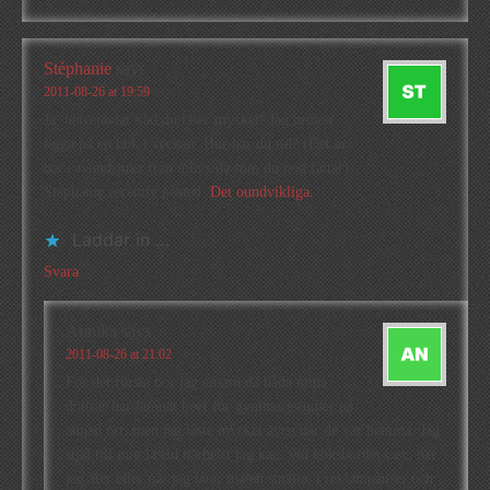
Stéphanie
says
2011-08-26 at 19:59
Ja, herrejävlar vad du läser mycket! Jag brukar
ligga på en bok i veckan. Hur har du tid? (Det är
bara avundsjuka från min sida som du nog fattar)
Stéphanie recently posted..
Det oundvikliga.
Laddar in …
Svara
Annika
says
2011-08-26 at 21:02
För det första bor jag ensam då båda mina
döttrar har lämnat boet för gymnasiestudier på
annan ort, men jag läste mycket även när de var hemma. Jag
stjäl till mig lästid närhelst jag kan: vid köksbordet t.ex. när
jag äter eller när jag låter maten smälta, i reklampauser och