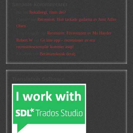
Senaste kommentarer
Pia
om
Bokallergi, finns det?
Christer
om
Recension: Hon tackade gudarna av Jussi Adler
Olsen
Tina Lövgren
om
Recension: Försvunnen av Mo Hayder
Robert W
om
Ge inte upp – recensioner av era
recensionsexemplar kommer asap!
Elizabeth
om
Berättarteknisk detalj
Translation Software