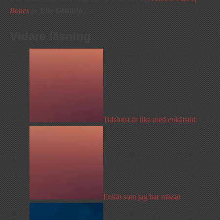
Bones
av
Elly Griffiths.
Vidare läsning
Tidsbrist är lika med enkätstid
Enkät som jag har missat