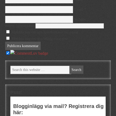
*
Email
Website
twitter (@username)
Meddela mig om nya kommentarer via e-post.
Meddela mig om nya inlägg via e-post.
Psst!
Blogginlägg via mail? Registrera dig
här: