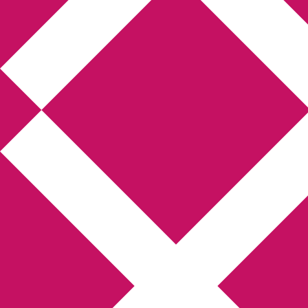
Annikas litteratur-
och kulturblogg
Deckare, kriminalromaner, thrillers
Hem
Boktolva
Författarfemman
Kontakt
Om
Webbshop Amazon
Gästinlägg
Bokbloggsjerka
Bloggmaraton
Deckare
Kriminalroman
Utskriftscentralen
Min tv-blogg