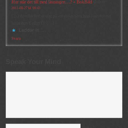
Hur står det till med läsningen…? « BokBild
skriver:
2011-08-27 kl. 09:43
[…] Annika har svarat på en enkät som hon i sin tur har
hittat hos Enligt O. […]
Laddar in …
Svara
Speak Your Mind
*
Name