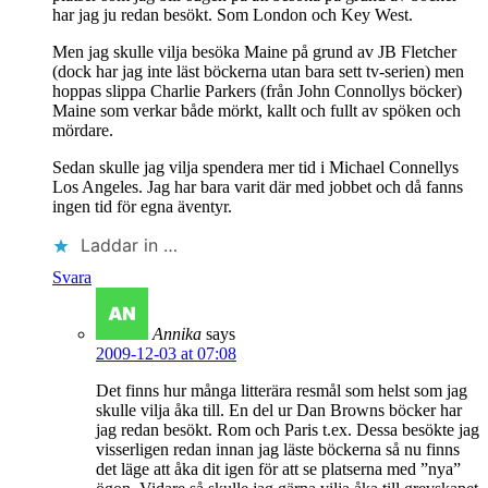
har jag ju redan besökt. Som London och Key West.
Men jag skulle vilja besöka Maine på grund av JB Fletcher
(dock har jag inte läst böckerna utan bara sett tv-serien) men
hoppas slippa Charlie Parkers (från John Connollys böcker)
Maine som verkar både mörkt, kallt och fullt av spöken och
mördare.
Sedan skulle jag vilja spendera mer tid i Michael Connellys
Los Angeles. Jag har bara varit där med jobbet och då fanns
ingen tid för egna äventyr.
Laddar in …
Svara
Annika
says
2009-12-03 at 07:08
Det finns hur många litterära resmål som helst som jag
skulle vilja åka till. En del ur Dan Browns böcker har
jag redan besökt. Rom och Paris t.ex. Dessa besökte jag
visserligen redan innan jag läste böckerna så nu finns
det läge att åka dit igen för att se platserna med ”nya”