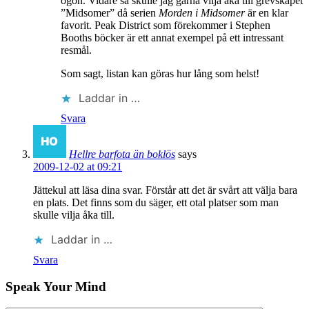
ögon. Vidare så skulle jag gärna vilja åka till grevskapet
”Midsomer” då serien
Morden i Midsomer
är en klar
favorit. Peak District som förekommer i Stephen
Booths böcker är ett annat exempel på ett intressant
resmål.
Som sagt, listan kan göras hur lång som helst!
Laddar in …
Svara
Hellre barfota än boklös
says
2009-12-02 at 09:21
Jättekul att läsa dina svar. Förstår att det är svårt att välja bara
en plats. Det finns som du säger, ett otal platser som man
skulle vilja åka till.
Laddar in …
Svara
Speak Your Mind