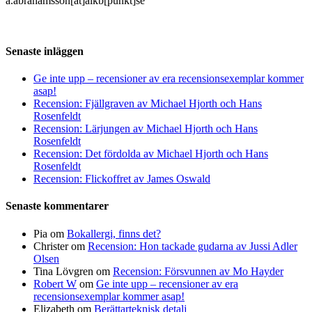
a.abrahamsson[at]alkb[punkt]se
Senaste inläggen
Ge inte upp – recensioner av era recensionsexemplar kommer
asap!
Recension: Fjällgraven av Michael Hjorth och Hans
Rosenfeldt
Recension: Lärjungen av Michael Hjorth och Hans
Rosenfeldt
Recension: Det fördolda av Michael Hjorth och Hans
Rosenfeldt
Recension: Flickoffret av James Oswald
Senaste kommentarer
Pia
om
Bokallergi, finns det?
Christer
om
Recension: Hon tackade gudarna av Jussi Adler
Olsen
Tina Lövgren
om
Recension: Försvunnen av Mo Hayder
Robert W
om
Ge inte upp – recensioner av era
recensionsexemplar kommer asap!
Elizabeth
om
Berättarteknisk detalj