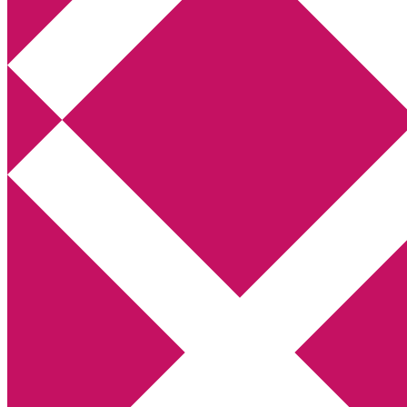
Annikas litteratur- och kulturblogg
Deckare, kriminalromaner, thrillers
Hem
Boktolva
Författarfemman
Kontakt
Om
Webbshop Amazon
Gästinlägg
Bokbloggsjerka
Bloggmaraton
Deckare
Kriminalroman
Utskriftscentralen