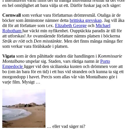
I litteraturens värld finns det så många intressanta resmål så det vore
en hel omöjlighet att bara välja ut ett. Därför fuskar jag och säger:
Cornwall
som verkar vara författarnas drömresmål. Otaliga är de
böcker som åtminstone nämner detta
brittiska grevskap
. Jag vill åka
dit för att författare som t.ex.
Elizabeth George
och
Michael
Robotham
har väckt min nyfikenhet. Oupptäckta paradis är till för
att utforskas! Av ovanstående författare nämns platsen i böckerna
Stråk av rött
och
Den misstänkte.
Men det finns många många fler
som verkar vara förälskade i platsen.
Vigata
som är den påhittade staden där
handlingen i
Kommissarie
Montalbano
utspelar sig. Staden, vars riktiga namn är
Porto
Empedocle
ligger vid den sicilianska kusten och drömmen vore att
bo (om än bara för en tid) i ett hus vid stranden och kunna ta sig ett
morgondopp i havet. Precis som allas vår vän Montalbano gör i
varje film. Mysigt …
… eller vad säger ni?