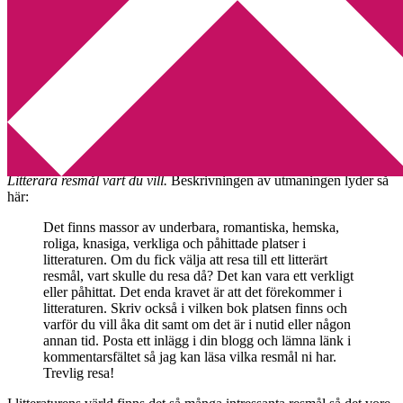
Min tv-blogg
You are here:
Home
/
Kommissarie Montalbano
/
Litterära resmål
Litterära resmål
2009-12-01
by
Annika
4 Comments
Hellre barfota än boklös
har startat en utmaning med namnet
Litterära resmål vart du vill.
Beskrivningen av utmaningen lyder så
här:
Det finns massor av underbara, romantiska, hemska,
roliga, knasiga, verkliga och påhittade platser i
litteraturen. Om du fick välja att resa till ett litterärt
resmål, vart skulle du resa då? Det kan vara ett verkligt
eller påhittat. Det enda kravet är att det förekommer i
litteraturen. Skriv också i vilken bok platsen finns och
varför du vill åka dit samt om det är i nutid eller någon
annan tid. Posta ett inlägg i din blogg och lämna länk i
kommentarsfältet så jag kan läsa vilka resmål ni har.
Trevlig resa!