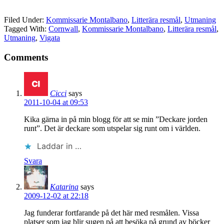
Filed Under:
Kommissarie Montalbano
,
Litterära resmål
,
Utmaning
Tagged With:
Cornwall
,
Kommissarie Montalbano
,
Litterära resmål
,
Utmaning
,
Vigata
Comments
Cicci
says
2011-10-04 at 09:53
Kika gärna in på min blogg för att se min ”Deckare jorden
runt”. Det är deckare som utspelar sig runt om i världen.
Laddar in …
Svara
Katarina
says
2009-12-02 at 22:18
Jag funderar fortfarande på det här med resmålen. Vissa
platser som jag blir sugen på att besöka på grund av böcker