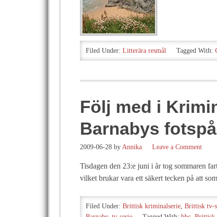
Filed Under:
Litterära resmål
Tagged With:
Följ med i Krim
Barnabys fotspå
2009-06-28
by
Annika
Leave a Comment
Tisdagen den 23:e juni i år tog sommaren fart
vilket brukar vara ett säkert tecken på att 
Filed Under:
Brittisk kriminalserie
,
Brittisk tv-
Barnaby
,
tv-serie
Tagged With:
bbc
,
Brittisk