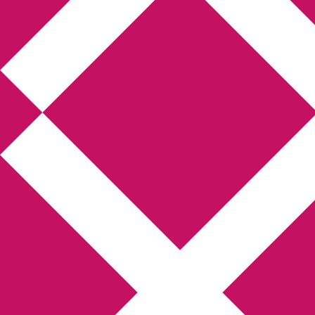
Annikas l
Hem
Boktolva
Författarfemman
Kon
Gästinlägg
Bokbloggsjerka
Bloggmarato