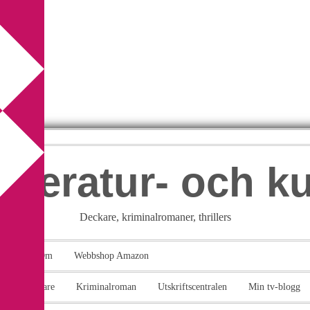
itteratur- och k
Deckare, kriminalromaner, thrillers
takt
Om
Webbshop Amazon
n
Deckare
Kriminalroman
Utskriftscentralen
Min tv-blogg