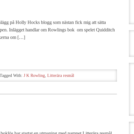
inlägg på Holly Hocks blogg som nästan fick mig att sätta
rupen. Inlägget handlar om Rowlings bok om spelet Quidditch
ckerna om […]
Tagged With:
J K Rowling
,
Litterära resmål
 boklös har startat en utmaning med namnet Litterära resmål