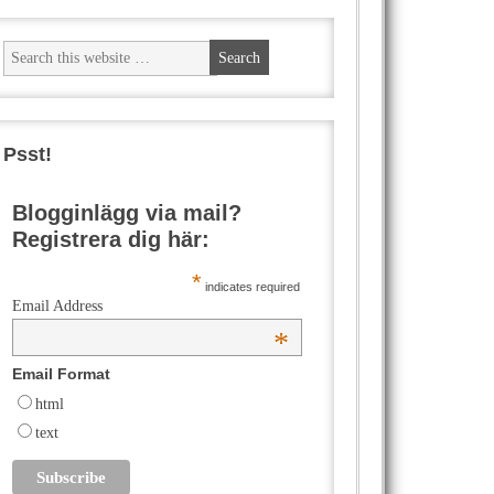
Psst!
Blogginlägg via mail?
Registrera dig här:
*
indicates required
Email Address
*
Email Format
html
text