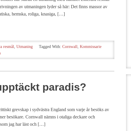
krivningen av utmaningen lyder så här: Det finns massor av
tiska, hemska, roliga, knasiga, […]
ra resmål
,
Utmaning
Tagged With:
Cornwall
,
Kommissarie
a
upptäckt paradis?
rittiskt grevskap i sydvästra England som varje år besöks av
ner besökare. Cornwall nämns i otaliga deckare och
som jag har läst och […]