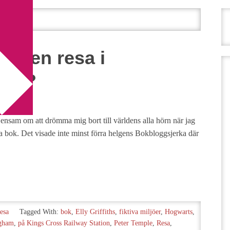
smål
 på en resa i
cken?
n ensam om att drömma mig bort till världens alla hörn när jag
bra bok. Det visade inte minst förra helgens Bokbloggsjerka där
esa
Tagged With:
bok
,
Elly Griffiths
,
fiktiva miljöer
,
Hogwarts
,
ngham
,
på Kings Cross Railway Station
,
Peter Temple
,
Resa
,