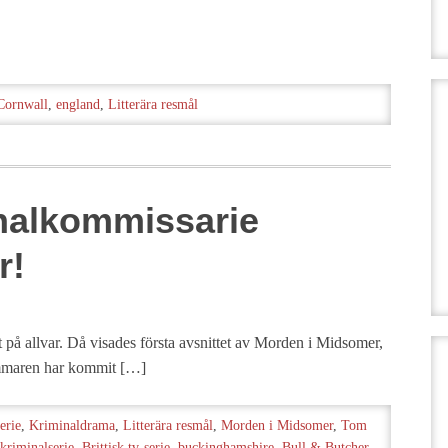
Cornwall
,
england
,
Litterära resmål
inalkommissarie
r!
 på allvar. Då visades första avsnittet av Morden i Midsomer,
sommaren har kommit […]
serie
,
Kriminaldrama
,
Litterära resmål
,
Morden i Midsomer
,
Tom
 kriminalserie
,
Brittisk tv-serie
,
buckinghamshire
,
Bull & Butcher
,