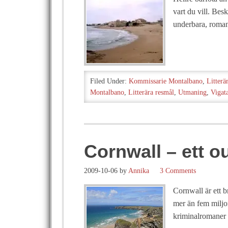
vart du vill. Bes
underbara, roman
Filed Under:
Kommissarie Montalbano
,
Litterä
Montalbano
,
Litterära resmål
,
Utmaning
,
Vigat
Cornwall – ett o
2009-10-06
by
Annika
3 Comments
Cornwall är ett b
mer än fem miljo
kriminalromaner 