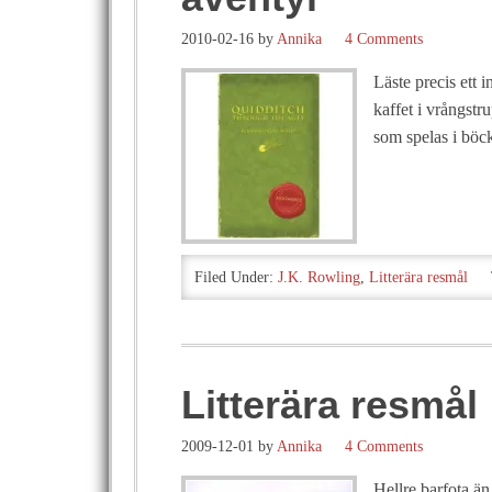
2010-02-16
by
Annika
4 Comments
Läste precis ett 
kaffet i vrångst
som spelas i bö
Filed Under:
J.K. Rowling
,
Litterära resmål
Litterära resmål
2009-12-01
by
Annika
4 Comments
Hellre barfota än