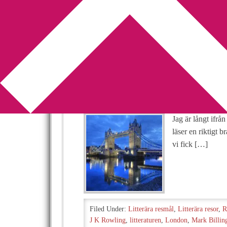
You are here:
Home
/
Archives for Litterära re
Vem mer vill åka
litteraturens te
2013-10-14
by
Annika
2 Comments
Jag är långt ifrå
läser en riktigt 
vi fick […]
Filed Under:
Litterära resmål
,
Litterära resor
,
R
J K Rowling
,
litteraturen
,
London
,
Mark Billi