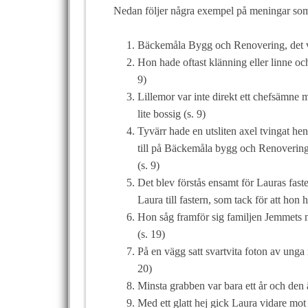
Nedan följer några exempel på meningar som 
Bäckemåla Bygg och Renovering, det va
Hon hade oftast klänning eller linne och
9)
Lillemor var inte direkt ett chefsämne 
lite bossig (s. 9)
Tyvärr hade en utsliten axel tvingat hen
till på Bäckemåla bygg och Renovering,
(s. 9)
Det blev förstås ensamt för Lauras fast
Laura till fastern, som tack för att hon
Hon såg framför sig familjen Jemmets 
(s. 19)
På en vägg satt svartvita foton av unga 
20)
Minsta grabben var bara ett år och den ä
Med ett glatt hej gick Laura vidare mot 