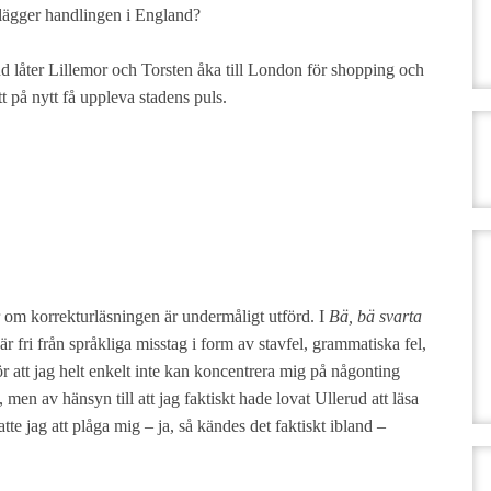
rlägger handlingen i England?
rud låter Lillemor och Torsten åka till London för shopping och
tt på nytt få uppleva stadens puls.
är om korrekturläsningen är undermåligt utförd. I
Bä, bä svarta
 är fri från språkliga misstag i form av stavfel, grammatiska fel,
ör att jag helt enkelt inte kan koncentrera mig på någonting
, men av hänsyn till att jag faktiskt hade lovat Ullerud att läsa
e jag att plåga mig – ja, så kändes det faktiskt ibland –