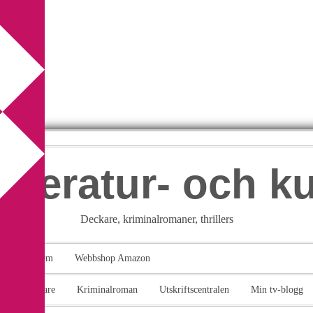
itteratur- och k
Deckare, kriminalromaner, thrillers
takt
Om
Webbshop Amazon
n
Deckare
Kriminalroman
Utskriftscentralen
Min tv-blogg