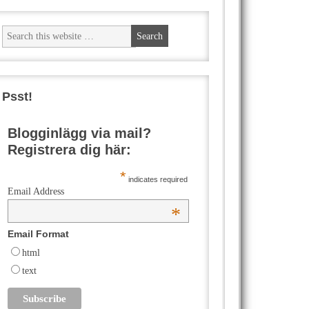
Psst!
Blogginlägg via mail?
Registrera dig här:
*
indicates required
Email Address
*
Email Format
html
text