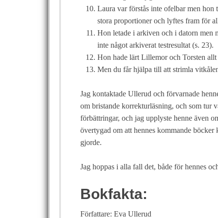
Laura var förstås inte ofelbar men hon t
stora proportioner och lyftes fram för al
Hon letade i arkiven och i datorn men m
inte något arkiverat testresultat (s. 23).
Hon hade lärt Lillemor och Torsten allt
Men du får hjälpa till att strimla vitkål
Jag kontaktade Ullerud och förvarnade henne
om bristande korrekturläsning, och som tur v
förbättringar, och jag upplyste henne även om
övertygad om att hennes kommande böcker kom
gjorde.
Jag hoppas i alla fall det, både för hennes och
Bokfakta:
Författare: Eva Ullerud