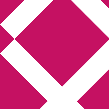
Annikas l
Hem
Boktolva
Författarfemman
Kon
Gästinlägg
Bokbloggsjerka
Bloggmarato