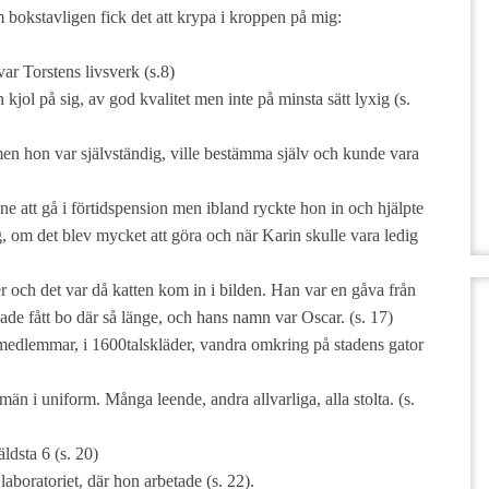
bokstavligen fick det att krypa i kroppen på mig:
r Torstens livsverk (s.8)
 kjol på sig, av god kvalitet men inte på minsta sätt lyxig (s.
men hon var självständig, ville bestämma själv och kunde vara
ne att gå i förtidspension men ibland ryckte hon in och hjälpte
 om det blev mycket att göra och när Karin skulle vara ledig
er och det var då katten kom in i bilden. Han var en gåva från
 hade fått bo där så länge, och hans namn var Oscar. (s. 17)
medlemmar, i 1600talskläder, vandra omkring på stadens gator
män i uniform. Många leende, andra allvarliga, alla stolta. (s.
ldsta 6 (s. 20)
laboratoriet, där hon arbetade (s. 22).