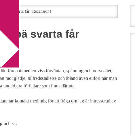
 Bä, bä svarta får [Recension]
ä, bä svarta får
lltid förenat med en viss förväntan, spänning och nervositet,
an mot glädje, tillfredsställelse och ibland även eufori när man
la underbara författare som finns där ute.
attare tar kontakt med mig för att fråga om jag är intresserad av
g och sa: