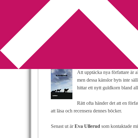
You are here:
Home
/
Betyg 1
/
Många brister i
Många brister i B
[Recension]
2012-09-29
by
Annika
2 Comments
Att upptäcka nya författare är a
men dessa känslor byts inte säll
hittar ett nytt guldkorn bland al
Rätt ofta händer det att en förf
att läsa och recensera dennes böcker.
Senast ut är
Eva Ullerud
som kontaktade mi