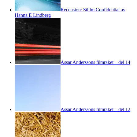
Recension: Sthlm Confidential av
Hanna E Lindberg
Assar Anderssons filmraket – del 14
Assar Anderssons filmraket – del 12