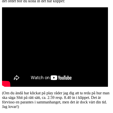
det ordet bör du kolla in det här klippet:
(Om du ändå har klickat på play råder jag dig att ta reda på hur man
ska säga Shit på rätt sätt, ca. 2.59 resp. 8.40 in i klippet. Det är
förvisso en parantes i sammanhanget, men det är dock värt din tid.
Jag lovar!)