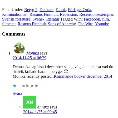
…
Filed Under:
Betyg 2
,
Deckare
,
E-bok
,
Förlaget Orda
,
Kriminalroman
,
Rasmus Finnhult
,
Recension
,
Recensionsexemplar
,
Svensk författare
,
Svensk litteratur
Tagged With:
Facebook
,
film
,
filmcitat
,
Rasmus Finnhult
,
Sons of Anarchy
,
The Wire
,
Youtube
Comments
Monika
says
2014-11-25 at 06:29
Denna ska jag läsa i december så jag vågade inte läsa vad du
skrivit, kollade bara in betyget 🙁
Monika recently posted..
Kommande böcker december 2014
Laddar in …
Svara
Annika
says
2014-11-25 at 09:45