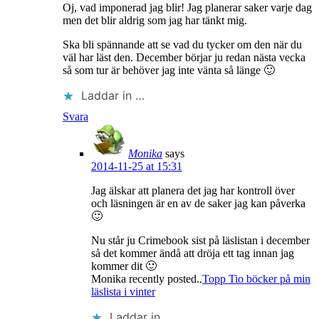
Oj, vad imponerad jag blir! Jag planerar saker varje dag
men det blir aldrig som jag har tänkt mig.
Ska bli spännande att se vad du tycker om den när du
väl har läst den. December börjar ju redan nästa vecka
så som tur är behöver jag inte vänta så länge 🙂
Laddar in …
Svara
Monika
says
2014-11-25 at 15:31
Jag älskar att planera det jag har kontroll över
och läsningen är en av de saker jag kan påverka
🙂
Nu står ju Crimebook sist på läslistan i december
så det kommer ändå att dröja ett tag innan jag
kommer dit 🙂
Monika recently posted..
Topp Tio böcker på min
läslista i vinter
Laddar in …