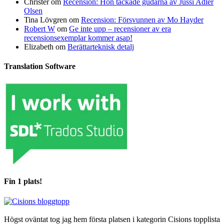
Christer
om
Recension: Hon tackade gudarna av Jussi Adler
Olsen
Tina Lövgren
om
Recension: Försvunnen av Mo Hayder
Robert W
om
Ge inte upp – recensioner av era
recensionsexemplar kommer asap!
Elizabeth
om
Berättarteknisk detalj
Translation Software
Fin 1 plats!
Högst oväntat tog jag hem första platsen i kategorin Cisions topplista