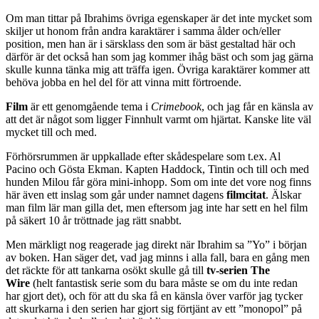
Om man tittar på Ibrahims övriga egenskaper är det inte mycket som
skiljer ut honom från andra karaktärer i samma ålder och/eller
position, men han är i särsklass den som är bäst gestaltad här och
därför är det också han som jag kommer ihåg bäst och som jag gärna
skulle kunna tänka mig att träffa igen. Övriga karaktärer kommer att
behöva jobba en hel del för att vinna mitt förtroende.
Film
är ett genomgående tema i
Crimebook
, och jag får en känsla av
att det är något som ligger Finnhult varmt om hjärtat. Kanske lite väl
mycket till och med.
Förhörsrummen är uppkallade efter skådespelare som t.ex. Al
Pacino och Gösta Ekman. Kapten Haddock, Tintin och till och med
hunden Milou får göra mini-inhopp. Som om inte det vore nog finns
här även ett inslag som går under namnet dagens
filmcitat
. Älskar
man film lär man gilla det, men eftersom jag inte har sett en hel film
på säkert 10 år tröttnade jag rätt snabbt.
Men märkligt nog reagerade jag direkt när Ibrahim sa ”Yo” i början
av boken. Han säger det, vad jag minns i alla fall, bara en gång men
det räckte för att tankarna osökt skulle gå till
tv-serien
The
Wire
(helt fantastisk serie som du bara måste se om du inte redan
har gjort det), och för att du ska få en känsla över varför jag tycker
att skurkarna i den serien har gjort sig förtjänt av ett ”monopol” på