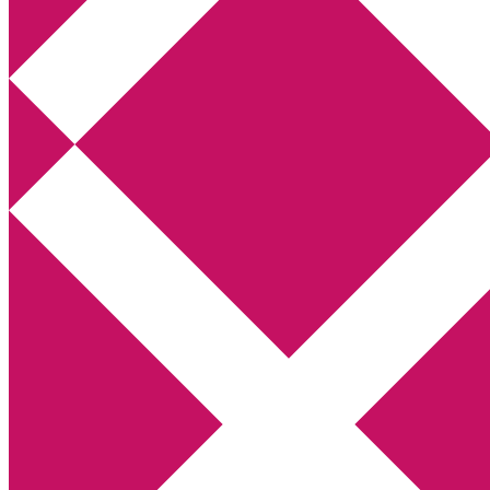
Annikas litteratur- och kulturblogg
Deckare, kriminalromaner, thrillers
Hem
Boktolva
Författarfemman
Kontakt
Om
Webbshop Amazon
Gästinlägg
Bokbloggsjerka
Bloggmaraton
Deckare
Kriminalroman
Utskriftscentralen