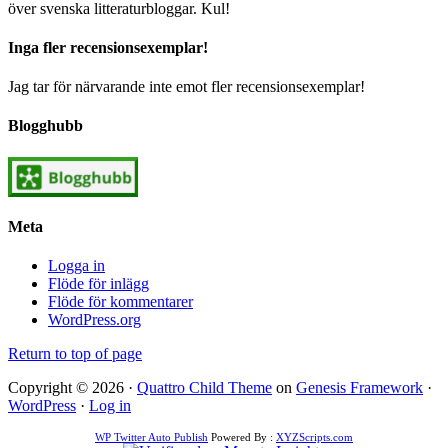
över svenska litteraturbloggar. Kul!
Inga fler recensionsexemplar!
Jag tar för närvarande inte emot fler recensionsexemplar!
Blogghubb
Meta
Logga in
Flöde för inlägg
Flöde för kommentarer
WordPress.org
Return to top of page
Copyright © 2026 ·
Quattro Child Theme
on
Genesis Framework
·
WordPress
·
Log in
WP Twitter Auto Publish
Powered By :
XYZScripts.com