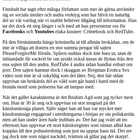
Finnhult har tagit efter många författare som mer än gärna använder
sig av sociala medier och andra verktyg som har blivit en naturlig
del av vår vardag när vi snabbt behöver tillgång till information. Han
tar det dock ett steg längre i och med att han presenterar oss för
Facebooks
och
Youtubes
elaka kusiner: Crimebook och RedTube.
På den förstnämnda hängs kriminella ut till allmän beskådan, om de
inte är villiga att donera en stor summa pengar till sajten
PleaseForgiveMe förstås. Spåren suddas dock inte bara ut, utan de
inblandade får vackert be om ursäkt också innan de flyttas från den
ena sajten till den andra. RedTube å andra sidan handlar enbart om
porr. Den sajten hamnar dock i skuggan av Bergman Erotica Sex
video som inte är så oskyldig som det låter. Nej, den här sidan
uppvisar sin beskärda del av våld som går hand i hand med de
brutala mord som poliserna har att tampas med.
När det gäller karaktärerna är det Ibrahim Agil som jag tycker mest
om. Han är 30 år ung och uppvisar en stor mognad på det
känslomässiga planet. Själv säger han att han var mycket mer
känslomässigt engagerad i utredningarna i början av sin poliskarriär,
men att han under åren hade trubbats av. Det har jag svårt att tro
eftersom han uppvisar ett stort känsloregister som nästan alltid kan
kopplas till den polisutredning som just nu upptar hans tid. Det ser
jag dock inte som något nackdel, tvärtom så gillar jag det skarpt!.