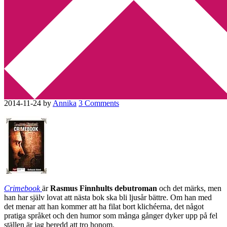
Min tv-blogg
You are here:
Home
/
Betyg 2
/
Recension: Crimebook av Rasmus
Finnhult
Recension: Crimebook av
Rasmus Finnhult
2014-11-24
by
Annika
3 Comments
Crimebook
är
Rasmus Finnhults
debutroman
och det märks, men
han har själv lovat att nästa bok ska bli ljusår bättre. Om han med
det menar att han kommer att ha filat bort klichéerna, det något
pratiga språket och den humor som många gånger dyker upp på fel
ställen är jag beredd att tro honom.