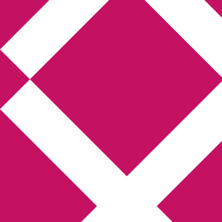
Annikas litteratur-
och kulturblogg
Deckare, kriminalromaner, thrillers
Hem
Boktolva
Författarfemman
Kontakt
Om
Webbshop Amazon
Gästinlägg
Bokbloggsjerka
Bloggmaraton
Deckare
Kriminalroman
Utskriftscentralen
Min tv-blogg