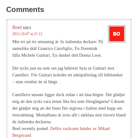
Comments
Boel
says
2012-10-07 at 21:12
Min tre på tre utmaning är 3x italienska deckare: På
sannolika skäl Gianrico Carofiglio, En florentisk
fälla Michele Guittari, En dunkel död Donna Leon.
Det tycks just nu som om jag behöver byta ut Guittari mot
Camilleri. För Guittari krävdes ett inköpsförslag till biblioteket
– utan resultat än så länge…
Camilleris senaste ligger dock redan i att-läsa-högen. Det glädjer
mig att den tycks vara minst lika bra som föregångarna! Liksom
det glädjer mig att det finns fler utgivna i Italien med hopp om
översättning. Montalbano är trots allt i särklass min favorit bland
de italienska deckarna.
Boel recently posted..
Delhis vackraste händer av Mikael
Bergstrand