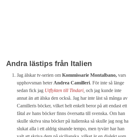
Andra lästips från Italien
Jag älskar tv-serien om
Kommissarie Montalbano,
vars
upphovsman heter
Andrea Camilleri
. För inte så länge
sedan fick jag
Utflykten till Tindari
,
och jag kunde inte
annat än att älska den också. Jag har inte läst så många av
Camilleris böcker, vilket helt enkelt beror på att endast ett
fåtal av hans böcker finns översatta till svenska. Om han
skulle skriva sina böcker på italienska så skulle jag nog ha
slukat alla i ett aldrig sinande tempo, men tyvärr har han
valt att skriva dem på sicilianska, vilket är en dialekt som