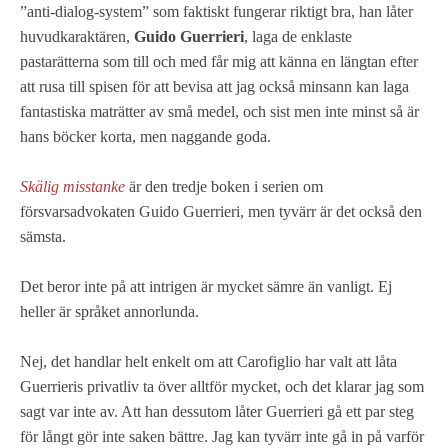
”anti-dialog-system” som faktiskt fungerar riktigt bra, han låter
huvudkaraktären,
Guido Guerrieri
, laga de enklaste
pastarätterna som till och med får mig att känna en längtan efter
att rusa till spisen för att bevisa att jag också minsann kan laga
fantastiska maträtter av små medel, och sist men inte minst så är
hans böcker korta, men naggande goda.
Skälig misstanke
är den tredje boken i serien om
försvarsadvokaten Guido Guerrieri, men tyvärr är det också den
sämsta.
Det beror inte på att intrigen är mycket sämre än vanligt. Ej
heller är språket annorlunda.
Nej, det handlar helt enkelt om att Carofiglio har valt att låta
Guerrieris privatliv ta över alltför mycket, och det klarar jag som
sagt var inte av. Att han dessutom låter Guerrieri gå ett par steg
för långt gör inte saken bättre. Jag kan tyvärr inte gå in på varför