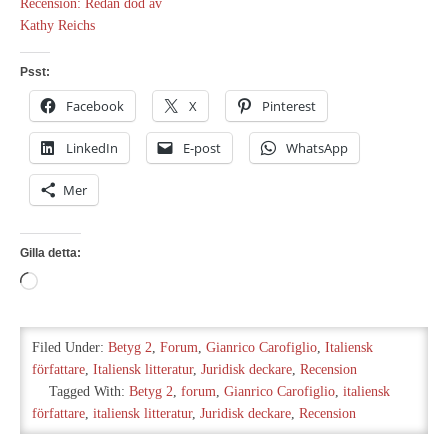
Recension: Redan död av
Kathy Reichs
Psst:
Facebook
X
Pinterest
LinkedIn
E-post
WhatsApp
Mer
Gilla detta:
Laddar
in
…
Filed Under:
Betyg 2
,
Forum
,
Gianrico Carofiglio
,
Italiensk
författare
,
Italiensk litteratur
,
Juridisk deckare
,
Recension
Tagged With:
Betyg 2
,
forum
,
Gianrico Carofiglio
,
italiensk
författare
,
italiensk litteratur
,
Juridisk deckare
,
Recension