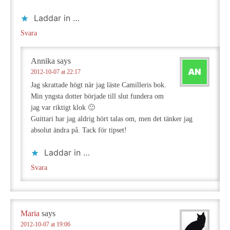
Laddar in …
Svara
Annika
says
2012-10-07 at 22:17
Jag skrattade högt när jag läste Camilleris bok.
Min yngsta dotter började till slut fundera om
jag var riktigt klok 🙂
Guittari har jag aldrig hört talas om, men det tänker jag
absolut ändra på. Tack för tipset!
Laddar in …
Svara
Maria
says
2012-10-07 at 19:06