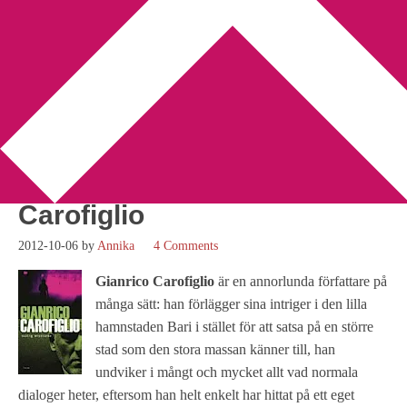
You are here:
Home
/
Betyg 2
/
Recension: Skälig misstanke av
Gianrico Carofiglio
Recension: Skälig
misstanke av Gianrico
Carofiglio
2012-10-06
by
Annika
4 Comments
Gianrico Carofiglio
är en annorlunda författare på
många sätt: han förlägger sina intriger i den lilla
hamnstaden Bari i stället för att satsa på en större
stad som den stora massan känner till, han
undviker i mångt och mycket allt vad normala
dialoger heter, eftersom han helt enkelt har hittat på ett eget