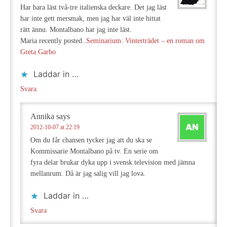
Har bara läst två-tre italienska deckare. Det jag läst
har inte gett mersmak, men jag har väl inte hittat
rätt ännu. Montalbano har jag inte läst.
Maria recently posted..
Seminarium: Vinterträdet – en roman om
Greta Garbo
Laddar in …
Svara
Annika
says
2012-10-07 at 22:19
Om du får chansen tycker jag att du ska se
Kommissarie Montalbano på tv. En serie om
fyra delar brukar dyka upp i svensk television med jämna
mellanrum. Då är jag salig vill jag lova.
Laddar in …
Svara