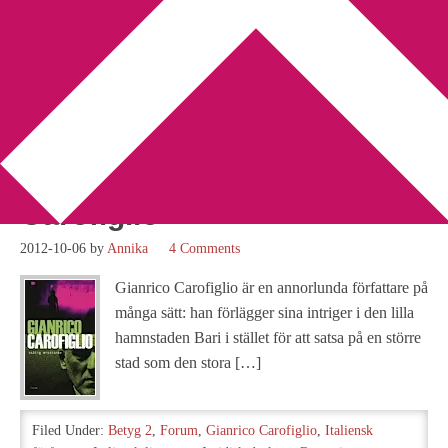
You are here:
Home
/
Archives for italiensk författare
Recension: Skälig
misstanke av Gianrico
Carofiglio
2012-10-06
by
Annika
4 Comments
Gianrico Carofiglio är en annorlunda författare på
många sätt: han förlägger sina intriger i den lilla
hamnstaden Bari i stället för att satsa på en större
stad som den stora […]
Filed Under:
Betyg 2
,
Forum
,
Gianrico Carofiglio
,
Italiensk