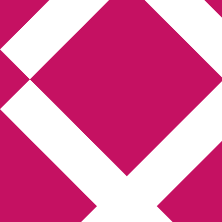
Annikas litteratur-
och kulturblogg
Deckare, kriminalromaner, thrillers
Hem
Boktolva
Författarfemman
Kontakt
Om
Webbshop Amazon
Gästinlägg
Bokbloggsjerka
Bloggmaraton
Deckare
Kriminalroman
Utskriftscentralen
Min tv-blogg