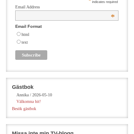
*
indicates required
Email Address
*
Email Format
html
text
Gästbok
Annika
/
2026-05-10
Välkomna hit!
Besök gästbok
Missa inte min TV-blogg