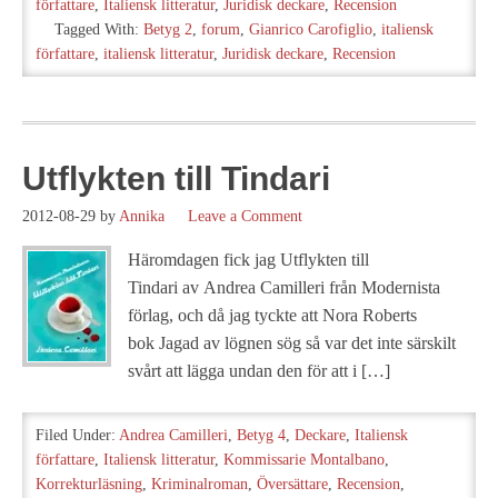
författare
,
Italiensk litteratur
,
Juridisk deckare
,
Recension
Tagged With:
Betyg 2
,
forum
,
Gianrico Carofiglio
,
italiensk
författare
,
italiensk litteratur
,
Juridisk deckare
,
Recension
Utflykten till Tindari
2012-08-29
by
Annika
Leave a Comment
Häromdagen fick jag Utflykten till
Tindari av Andrea Camilleri från Modernista
förlag, och då jag tyckte att Nora Roberts
bok Jagad av lögnen sög så var det inte särskilt
svårt att lägga undan den för att i […]
Filed Under:
Andrea Camilleri
,
Betyg 4
,
Deckare
,
Italiensk
författare
,
Italiensk litteratur
,
Kommissarie Montalbano
,
Korrekturläsning
,
Kriminalroman
,
Översättare
,
Recension
,