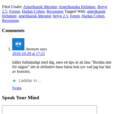
…
Filed Under:
Amerikansk litteratur
,
Amerikanska författare
,
Betyg
2.5
,
Forum
,
Harlan Coben
,
Recension
Tagged With:
amerikansk
författare
,
amerikansk litteratur
,
betyg 2.5
,
forum
,
Harlan Coben
,
Recension
Comments
Anonym
says
2010-10-29 at 17:21
håller fullständigt med dig, men ett tips är att läsa ”Berätta inte
för någon” det är definitivt hans bästa bok (av vad jag har läst
av honom).
Laddar in …
Svara
Speak Your Mind