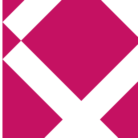
Annikas litteratur- och kulturblogg
Deckare, kriminalromaner, thrillers
Hem
Boktolva
Författarfemman
Kontakt
Om
Webbshop Amazon
Gästinlägg
Bokbloggsjerka
Bloggmaraton
Deckare
Kriminalroman
Utskriftscentralen