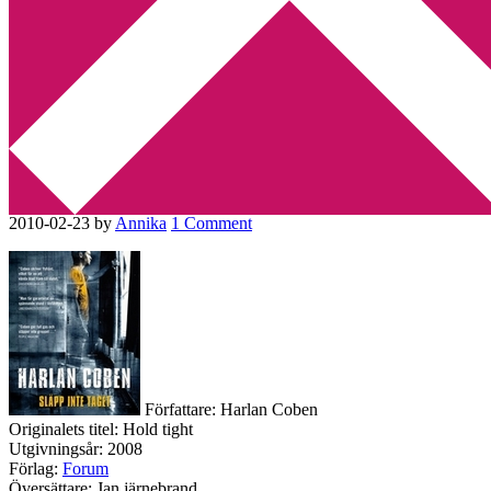
Min tv-blogg
You are here:
Home
/
Amerikansk litteratur
/
Recension: Släpp inte
taget av Harlan Coben
Recension: Släpp inte taget av
Harlan Coben
2010-02-23
by
Annika
1 Comment
Författare: Harlan Coben
Originalets titel: Hold tight
Utgivningsår: 2008
Förlag:
Forum
Översättare: Jan järnebrand