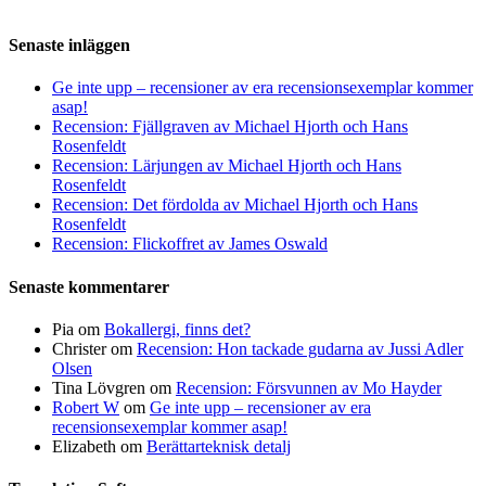
Senaste inläggen
Ge inte upp – recensioner av era recensionsexemplar kommer
asap!
Recension: Fjällgraven av Michael Hjorth och Hans
Rosenfeldt
Recension: Lärjungen av Michael Hjorth och Hans
Rosenfeldt
Recension: Det fördolda av Michael Hjorth och Hans
Rosenfeldt
Recension: Flickoffret av James Oswald
Senaste kommentarer
Pia
om
Bokallergi, finns det?
Christer
om
Recension: Hon tackade gudarna av Jussi Adler
Olsen
Tina Lövgren
om
Recension: Försvunnen av Mo Hayder
Robert W
om
Ge inte upp – recensioner av era
recensionsexemplar kommer asap!
Elizabeth
om
Berättarteknisk detalj