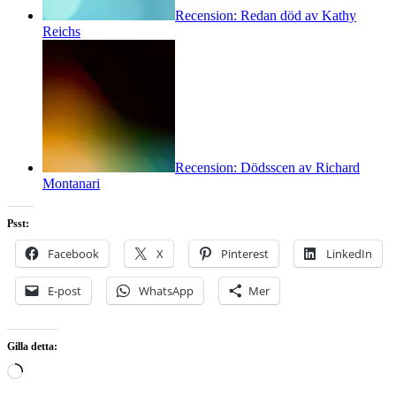
Recension: Redan död av Kathy
Reichs
Recension: Dödsscen av Richard
Montanari
Psst:
Facebook
X
Pinterest
LinkedIn
E-post
WhatsApp
Mer
Gilla detta:
Laddar
in