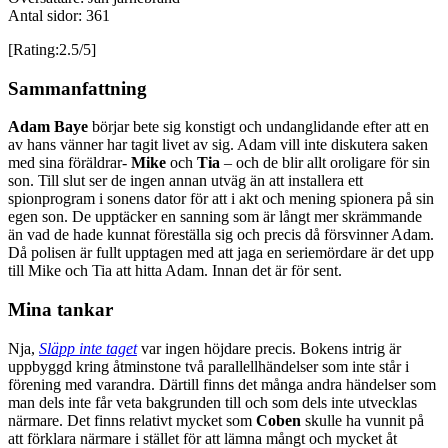
Antal sidor: 361
[Rating:2.5/5]
Sammanfattning
Adam Baye
börjar bete sig konstigt och undanglidande efter att en
av hans vänner har tagit livet av sig. Adam vill inte diskutera saken
med sina föräldrar-
Mike
och
Tia
– och de blir allt oroligare för sin
son. Till slut ser de ingen annan utväg än att installera ett
spionprogram i sonens dator för att i akt och mening spionera på sin
egen son. De upptäcker en sanning som är långt mer skrämmande
än vad de hade kunnat föreställa sig och precis då försvinner Adam.
Då polisen är fullt upptagen med att jaga en seriemördare är det upp
till Mike och Tia
att hitta Adam. Innan det är för sent.
Mina tankar
Nja,
Släpp inte taget
var ingen höjdare precis. Bokens intrig är
uppbyggd kring åtminstone två parallellhändelser som inte står i
förening med varandra. Därtill finns det många andra händelser som
man dels inte får veta bakgrunden till och som dels inte utvecklas
närmare. Det finns relativt mycket som
Coben
skulle ha vunnit på
att förklara närmare i stället för att lämna mångt och mycket åt