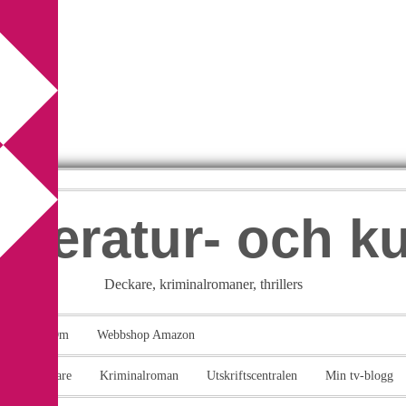
itteratur- och k
Deckare, kriminalromaner, thrillers
takt
Om
Webbshop Amazon
n
Deckare
Kriminalroman
Utskriftscentralen
Min tv-blogg