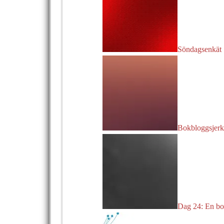
Söndagsenkät
Bokbloggsjerk
Dag 24: En bok