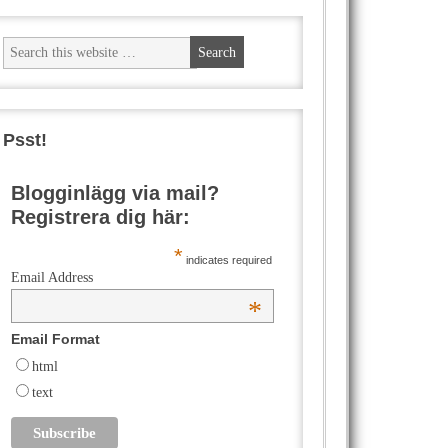
Psst!
Blogginlägg via mail?
Registrera dig här:
*
indicates required
Email Address
*
Email Format
html
text