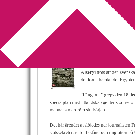
You are here:
Home
/
Betyg 4
/
Recension: Spå
Recension: Spå
2014-06-11
by
Annika
Leave a Comment
I
Spår
går
Lena Sundströ
Alzeryi
trots att den svenska
det forna hemlandet Egypten
“Fångarna” greps den 18 dec
specialplan med utländska agenter stod redo fö
männens mardröm sin början.
Det här ärendet avslöjades när journalisten 
statssekreterare för bistånd och migration på 