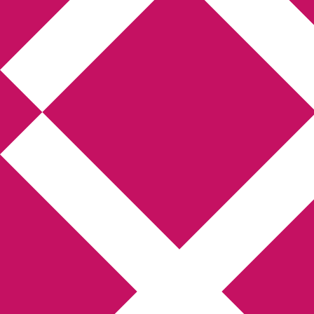
Annikas l
Hem
Boktolva
Författarfemman
Kon
Gästinlägg
Bokbloggsjerka
Bloggmarato