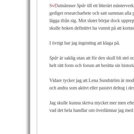
SvD
utnämner
Spår
till ett litterärt mästerve
gediget researcharbete och satt samman alla pu
lägga ifrån sig. Mot slutet börjar dock upprep
skulle boken definitivt ha vunnit på att korta
I övrigt har jag ingenting att klaga på.
Spår
är saklig utan att för den skull bli stel 
helt rätt form och forum att berätta sin histori
Vidare tycker jag att Lena Sundström är mo
och andra som aktivt eller passivt deltog i de
Jag skulle kunna skriva mycket mer men eft
vad det hela handlar om överlämnar jag med 