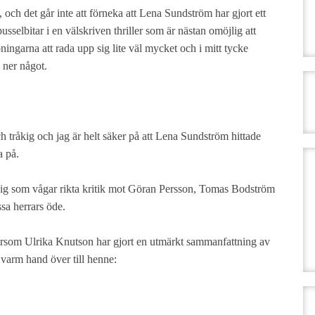
rk, och det går inte att förneka att Lena Sundström har gjort ett
sselbitar i en välskriven thriller som är nästan omöjlig att
ningarna att rada upp sig lite väl mycket och i mitt tycke
s ner något.
och tråkig och jag är helt säker på att Lena Sundström hittade
a på.
dig som vågar rikta kritik mot Göran Persson, Tomas Bodström
ssa herrars öde.
ersom Ulrika Knutson har gjort en utmärkt sammanfattning av
varm hand över till henne: