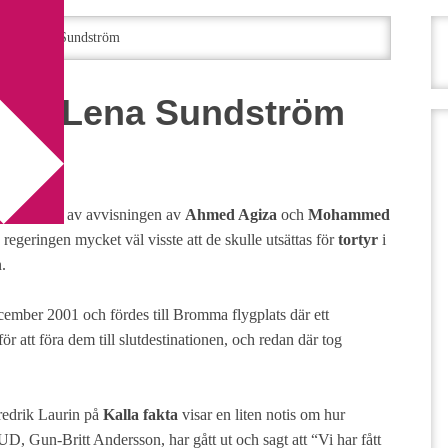
r av Lena Sundström
r av Lena Sundström
m
på djupet av avvisningen av
Ahmed Agiza
och
Mohammed
 regeringen mycket väl visste att de skulle utsättas för
tortyr
i
.
ember 2001 och fördes till Bromma flygplats där ett
r att föra dem till slutdestinationen, och redan där tog
Fredrik Laurin på
Kalla fakta
visar en liten notis om hur
UD, Gun-Britt Andersson, har gått ut och sagt att “Vi har fått