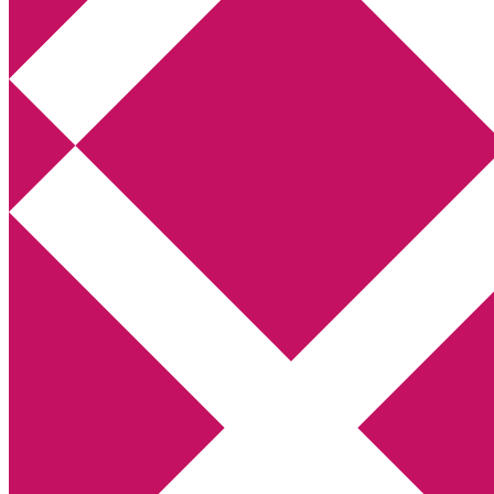
Annikas litteratur- och kulturblogg
Deckare, kriminalromaner, thrillers
Hem
Boktolva
Författarfemman
Kontakt
Om
Webbshop Amazon
Gästinlägg
Bokbloggsjerka
Bloggmaraton
Deckare
Kriminalroman
Utskriftscentralen