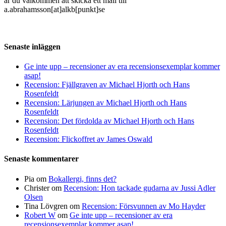
är du välkommen att skicka ett mail till
a.abrahamsson[at]alkb[punkt]se
Senaste inläggen
Ge inte upp – recensioner av era recensionsexemplar kommer
asap!
Recension: Fjällgraven av Michael Hjorth och Hans
Rosenfeldt
Recension: Lärjungen av Michael Hjorth och Hans
Rosenfeldt
Recension: Det fördolda av Michael Hjorth och Hans
Rosenfeldt
Recension: Flickoffret av James Oswald
Senaste kommentarer
Pia
om
Bokallergi, finns det?
Christer
om
Recension: Hon tackade gudarna av Jussi Adler
Olsen
Tina Lövgren
om
Recension: Försvunnen av Mo Hayder
Robert W
om
Ge inte upp – recensioner av era
recensionsexemplar kommer asap!