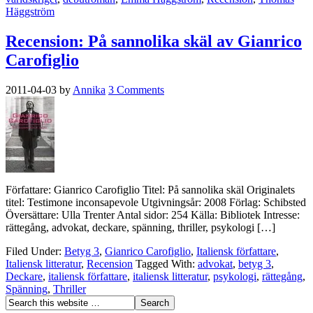
Häggström
Recension: På sannolika skäl av Gianrico
Carofiglio
2011-04-03
by
Annika
3 Comments
Författare: Gianrico Carofiglio Titel: På sannolika skäl Originalets
titel: Testimone inconsapevole Utgivningsår: 2008 Förlag: Schibsted
Översättare: Ulla Trenter Antal sidor: 254 Källa: Bibliotek Intresse:
rättegång, advokat, deckare, spänning, thriller, psykologi […]
Filed Under:
Betyg 3
,
Gianrico Carofiglio
,
Italiensk författare
,
Italiensk litteratur
,
Recension
Tagged With:
advokat
,
betyg 3
,
Deckare
,
italiensk författare
,
italiensk litteratur
,
psykologi
,
rättegång
,
Spänning
,
Thriller