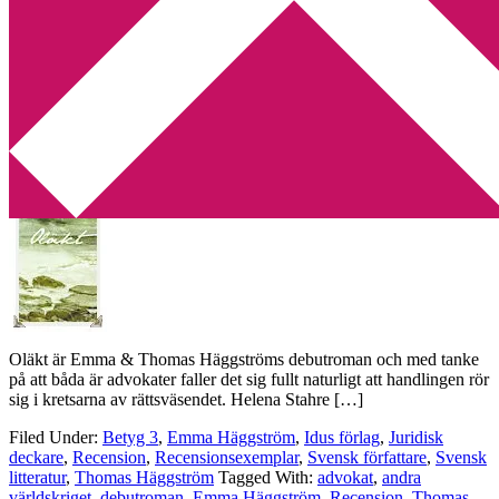
Min tv-blogg
You are here:
Home
/
Archives for advokat
Recension: Oläkt av Emma & Thomas
Häggström
2014-06-04
by
Annika
Leave a Comment
Oläkt är Emma & Thomas Häggströms debutroman och med tanke
på att båda är advokater faller det sig fullt naturligt att handlingen rör
sig i kretsarna av rättsväsendet. Helena Stahre […]
Filed Under:
Betyg 3
,
Emma Häggström
,
Idus förlag
,
Juridisk
deckare
,
Recension
,
Recensionsexemplar
,
Svensk författare
,
Svensk
litteratur
,
Thomas Häggström
Tagged With:
advokat
,
andra
världskriget
,
debutroman
,
Emma Häggström
,
Recension
,
Thomas