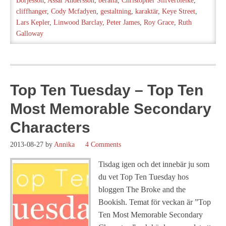
Börjesson
,
Assar Andersson
,
berätta
,
Christopher Silfverbielke
,
cliffhanger
,
Cody Mcfadyen
,
gestaltning
,
karaktär
,
Keye Street
,
Lars Kepler
,
Linwood Barclay
,
Peter James
,
Roy Grace
,
Ruth
Galloway
Top Ten Tuesday – Top Ten
Most Memorable Secondary
Characters
2013-08-27
by
Annika
4 Comments
Tisdag igen och det innebär ju som
du vet Top Ten Tuesday hos
bloggen The Broke and the
Bookish. Temat för veckan är ”Top
Ten Most Memorable Secondary