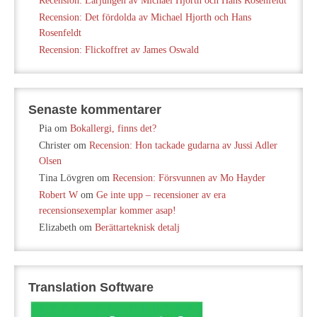
Recension: Lärjungen av Michael Hjorth och Hans Rosenfeldt
Recension: Det fördolda av Michael Hjorth och Hans
Rosenfeldt
Recension: Flickoffret av James Oswald
Senaste kommentarer
Pia
om
Bokallergi, finns det?
Christer
om
Recension: Hon tackade gudarna av Jussi Adler
Olsen
Tina Lövgren
om
Recension: Försvunnen av Mo Hayder
Robert W
om
Ge inte upp – recensioner av era
recensionsexemplar kommer asap!
Elizabeth
om
Berättarteknisk detalj
Translation Software