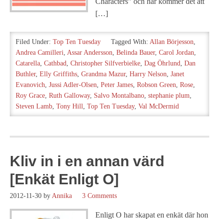
Characters” och här kommer det att
[…]
Filed Under:
Top Ten Tuesday
Tagged With:
Allan Börjesson
,
Andrea Camilleri
,
Assar Andersson
,
Belinda Bauer
,
Carol Jordan
,
Catarella
,
Cathbad
,
Christopher Silfverbielke
,
Dag Öhrlund
,
Dan
Buthler
,
Elly Griffiths
,
Grandma Mazur
,
Harry Nelson
,
Janet
Evanovich
,
Jussi Adler-Olsen
,
Peter James
,
Robson Green
,
Rose
,
Roy Grace
,
Ruth Galloway
,
Salvo Montalbano
,
stephanie plum
,
Steven Lamb
,
Tony Hill
,
Top Ten Tuesday
,
Val McDermid
Kliv in i en annan värd
[Enkät Enligt O]
2012-11-30
by
Annika
3 Comments
Enligt O har skapat en enkät där hon