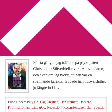
You are here:
Home
/
Archives for Christopher Silfverbielke
Recension: Erövraren av
Dan Buthler & Dag Öhrlund
2014-10-19
by
Annika
3 Comments
Första gången jag träffade på psykopaten
Christopher Silfverbielke var i Återvändaren,
och även om jag tyckte att han var en
spännande karaktär tappade han i trovärdighet
ju längre in i […]
Filed Under:
Betyg 2
,
Dag Öhrlund
,
Dan Buthler
,
Deckare
,
Kriminalroman
,
Lind&Co
,
Recension
,
Recensionsexemplar
,
Svensk