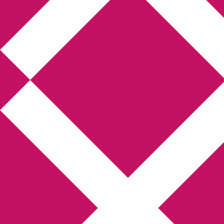
Annikas litteratur-
och kulturblogg
Deckare, kriminalromaner, thrillers
Hem
Boktolva
Författarfemman
Kontakt
Om
Webbshop Amazon
Gästinlägg
Bokbloggsjerka
Bloggmaraton
Deckare
Kriminalroman
Utskriftscentralen
Min tv-blogg