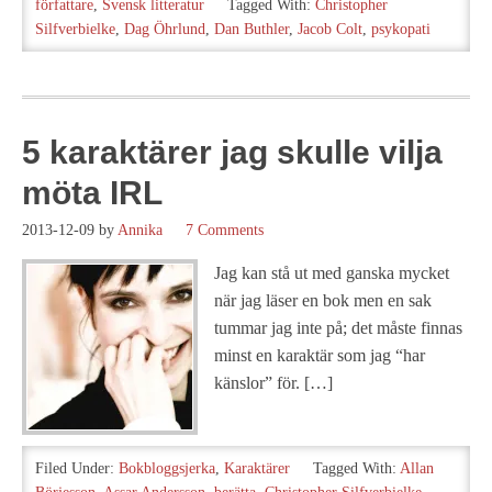
författare
,
Svensk litteratur
Tagged With:
Christopher
Silfverbielke
,
Dag Öhrlund
,
Dan Buthler
,
Jacob Colt
,
psykopati
5 karaktärer jag skulle vilja
möta IRL
2013-12-09
by
Annika
7 Comments
Jag kan stå ut med ganska mycket
när jag läser en bok men en sak
tummar jag inte på; det måste finnas
minst en karaktär som jag “har
känslor” för. […]
Filed Under:
Bokbloggsjerka
,
Karaktärer
Tagged With:
Allan