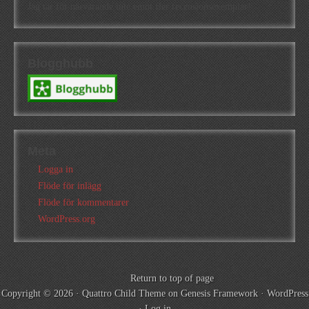
Jag tar för närvarande inte emot fler recensionsexemplar!
Blogghubb
Meta
Logga in
Flöde för inlägg
Flöde för kommentarer
WordPress.org
Return to top of page
Copyright © 2026 ·
Quattro Child Theme
on
Genesis Framework
·
WordPress
·
Log in