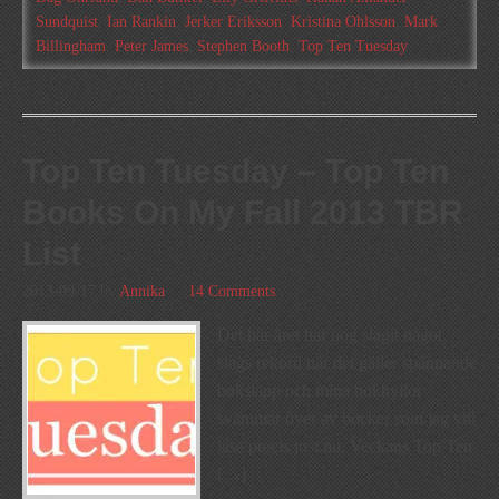
Sundquist
,
Ian Rankin
,
Jerker Eriksson
,
Kristina Ohlsson
,
Mark
Billingham
,
Peter James
,
Stephen Booth
,
Top Ten Tuesday
Top Ten Tuesday – Top Ten
Books On My Fall 2013 TBR
List
2013-09-17
by
Annika
14 Comments
Det här året har nog slagit något
slags rekord när det gäller spännande
boksläpp och mina bokhyllor
svämmar över av böcker som jag vill
läsa precis just nu. Veckans Top Ten
[…]