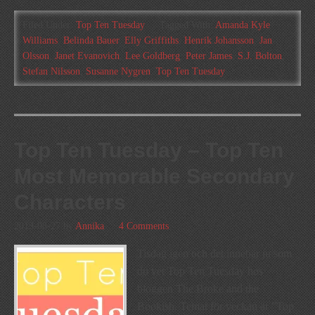
Filed Under:
Top Ten Tuesday
Tagged With:
Amanda Kyle
Williams
,
Belinda Bauer
,
Elly Griffiths
,
Henrik Johansson
,
Jan
Olsson
,
Janet Evanovich
,
Lee Goldberg
,
Peter James
,
S.J. Bolton
,
Stefan Nilsson
,
Susanne Nygren
,
Top Ten Tuesday
Top Ten Tuesday – Top Ten
Most Memorable Secondary
Characters
2013-08-27
by
Annika
4 Comments
Tisdag igen och det innebär ju som
du vet Top Ten Tuesday hos
bloggen The Broke and the
Bookish. Temat för veckan är ”Top