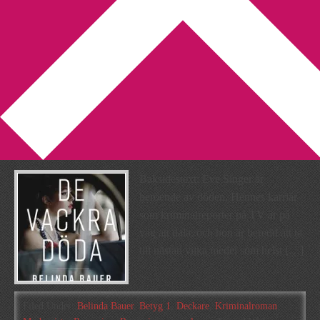
You are here:
Home
/
Archives for Belinda Bauer
Recension: De vackra döda
av Belinda Bauer
2018-10-08
by
Annika
3 Comments
Baksidestext: Eve Singer är
beroende av döden. Hennes karriär
som kriminalreporter på TV är på
väg att dala, och hon är beredd att ta
till nästan vilka medel som helst […]
Filed Under:
Belinda Bauer
,
Betyg 1
,
Deckare
,
Kriminalroman
,