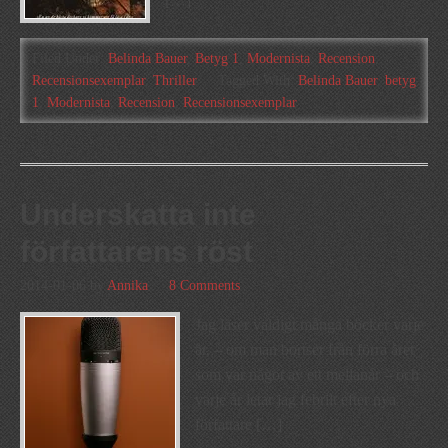
[…]
Filed Under:
Belinda Bauer
,
Betyg 1
,
Modernista
,
Recension
,
Recensionsexemplar
,
Thriller
Tagged With:
Belinda Bauer
,
betyg
1
,
Modernista
,
Recension
,
Recensionsexemplar
Underskatta inte
författarens röst
2014-01-06
by
Annika
8 Comments
Jag läser väldigt många böcker varje
år, – om man bortser från förra året
som var något av ett mellanår – och
varje år letar jag febrilt efter nya
författare […]