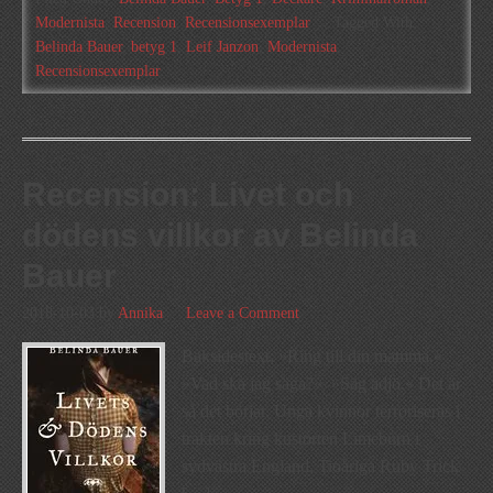
Modernista
,
Recension
,
Recensionsexemplar
Tagged With:
Belinda Bauer
,
betyg 1
,
Leif Janzon
,
Modernista
,
Recensionsexemplar
Recension: Livet och
dödens villkor av Belinda
Bauer
2018-10-03
by
Annika
Leave a Comment
Baksidestext: »Ring till din mamma.«
»Vad ska jag säga?« »Säg adjö.« Det är
så det börjar. Unga kvinnor terroriseras i
trakten kring kustorten Limeburn i
sydvästra England. Tioåriga Ruby Trick