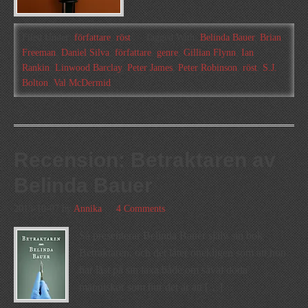
Filed Under:
författare
,
röst
Tagged With:
Belinda Bauer
,
Brian
Freeman
,
Daniel Silva
,
författare
,
genre
,
Gillian Flynn
,
Ian
Rankin
,
Linwood Barclay
,
Peter James
,
Peter Robinson
,
röst
,
S.J.
Bolton
,
Val McDermid
Recension: Betraktaren av
Belinda Bauer
2013-10-07
by
Annika
4 Comments
Så presenterar Belinda Bauer själv sin bok
Betraktaren, och det låter onekligen som att hon
har läst på sin läxa både om såväl döda
människor som hur det är att […]