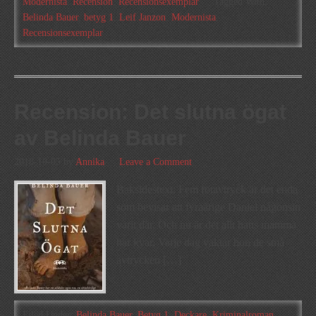
Modernista
,
Recension
,
Recensionsexemplar
Tagged With:
Belinda Bauer
,
betyg 1
,
Leif Janzon
,
Modernista
,
Recensionsexemplar
Recension: Det slutna ögat
av Belinda Bauer
2018-10-05
by
Annika
Leave a Comment
Baksidestext: Fem fotavtryck är det enda
som bevisar att fyraårige Daniel någonsin
varit där. Och nu är det allt hans mamma
har kvar. Varje dag vaktar hon de små
avtrycken […]
Filed Under:
Belinda Bauer
,
Betyg 1
,
Deckare
,
Kriminalroman
,