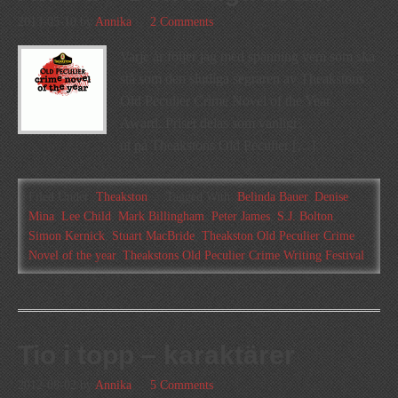
2013-05-10
by
Annika
2 Comments
Varje år följer jag med spänning vem som ska
stå som den slutliga segraren av Theakstons
Old Peculier Crime Novel of the Year
Award. Priset delas som vanligt
ut på Theakstons Old Peculier […]
Filed Under:
Theakston
Tagged With:
Belinda Bauer
,
Denise
Mina
,
Lee Child
,
Mark Billingham
,
Peter James
,
S.J. Bolton
,
Simon Kernick
,
Stuart MacBride
,
Theakston Old Peculier Crime
Novel of the year
,
Theakstons Old Peculier Crime Writing Festival
Tio i topp – karaktärer
2012-08-02
by
Annika
5 Comments