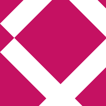
Annikas litteratur-
och kulturblogg
Deckare, kriminalromaner, thrillers
Hem
Boktolva
Författarfemman
Kontakt
Om
Webbshop Amazon
Gästinlägg
Bokbloggsjerka
Bloggmaraton
Deckare
Kriminalroman
Utskriftscentralen
Min tv-blogg