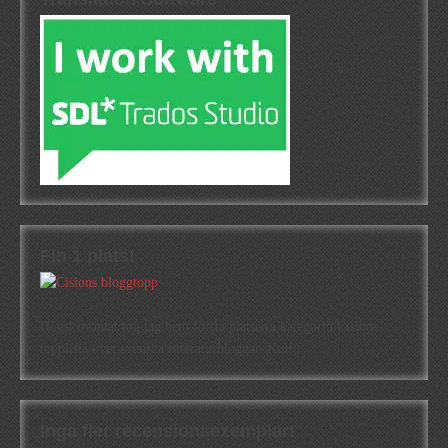
Fin 1 plats!
Högst oväntat tog jag hem första platsen i kategorin Cisions
topplista över svenska litteraturbloggar. Kul!
Inga fler recensionsexemplar!