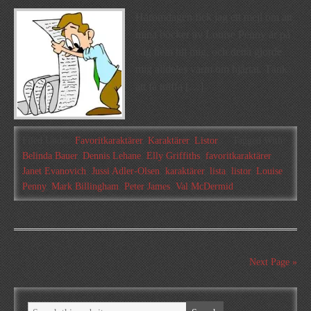
Häromdagen fick jag ett mejl om att
mina böcker av Louise Penny är på
väg hem till mig, och detta gjorde
mig alldeles varm om hjärtat. Tänk
att få träffa […]
Filed Under:
Favoritkaraktärer
,
Karaktärer
,
Listor
Tagged With:
Belinda Bauer
,
Dennis Lehane
,
Elly Griffiths
,
favoritkaraktärer
,
Janet Evanovich
,
Jussi Adler-Olsen
,
karaktärer
,
lista
,
listor
,
Louise
Penny
,
Mark Billingham
,
Peter James
,
Val McDermid
Next Page »