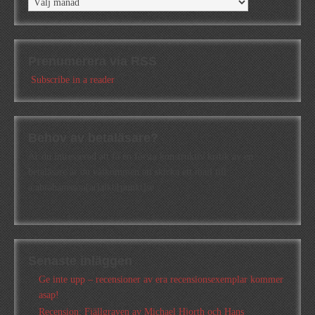
Arkiv
Prenumerera via RSS
Subscribe in a reader
Behov av betaläsare?
Är du intresserad att få en första konstruktiv kritik av en
betaläsare är du välkommen att skicka ett mail till
a.abrahamsson[at]alkb[punkt]se
Senaste inläggen
Ge inte upp – recensioner av era recensionsexemplar kommer
asap!
Recension: Fjällgraven av Michael Hjorth och Hans