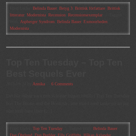
Filed Under:
Belinda Bauer
,
Betyg 3
,
Brittisk författare
,
Brittisk
litteratur
,
Modernista
,
Recension
,
Recensionsexemplar
Tagged
With:
Aspberger Syndrom
,
Belinda Bauer
,
Exmoorheden
,
Modernista
Top Ten Tuesday – Top Ten
Best Sequels Ever
2013-09-24
by
Annika
6 Comments
Det här måste vara den svåraste frågan hittills i Top Ten Tuesday
hos The Broke and the Bookish , inte minst med tanke på att jag
näst intill bara läser […]
Filed Under:
Top Ten Tuesday
Tagged With:
Belinda Bauer
,
Dag Öhrlund
,
Dan Buthler
,
Elly Griffiths
,
Håkan Axlander