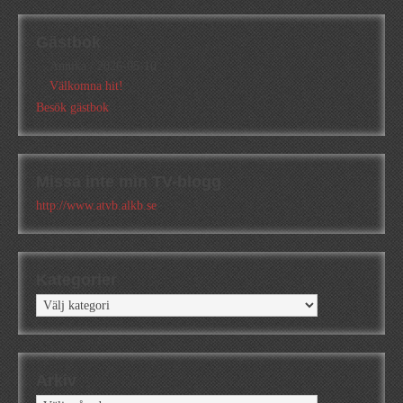
Gästbok
Annika
/
2026-05-10
Välkomna hit!
Besök gästbok
Missa inte min TV-blogg
http://www.atvb.alkb.se
Kategorier
Kategorier
Arkiv