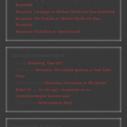
Rosenfeldt
Recension: Lärjungen av Michael Hjorth och Hans Rosenfeldt
Recension: Det fördolda av Michael Hjorth och Hans
Rosenfeldt
Recension: Flickoffret av James Oswald
Senaste kommentarer
Pia
om
Bokallergi, finns det?
Christer
om
Recension: Hon tackade gudarna av Jussi Adler
Olsen
Tina Lövgren
om
Recension: Försvunnen av Mo Hayder
Robert W
om
Ge inte upp – recensioner av era
recensionsexemplar kommer asap!
Elizabeth
om
Berättarteknisk detalj
Translation Software