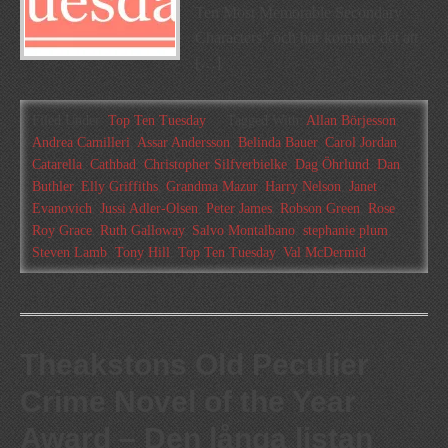
Ten Most Memorable Secondary
Characters” och här kommer det att
[…]
Filed Under:
Top Ten Tuesday
Tagged With:
Allan Börjesson
,
Andrea Camilleri
,
Assar Andersson
,
Belinda Bauer
,
Carol Jordan
,
Catarella
,
Cathbad
,
Christopher Silfverbielke
,
Dag Öhrlund
,
Dan
Buthler
,
Elly Griffiths
,
Grandma Mazur
,
Harry Nelson
,
Janet
Evanovich
,
Jussi Adler-Olsen
,
Peter James
,
Robson Green
,
Rose
,
Roy Grace
,
Ruth Galloway
,
Salvo Montalbano
,
stephanie plum
,
Steven Lamb
,
Tony Hill
,
Top Ten Tuesday
,
Val McDermid
Theakstons Old Peculier
Crime Novel of the Year
Award – Den långa listan