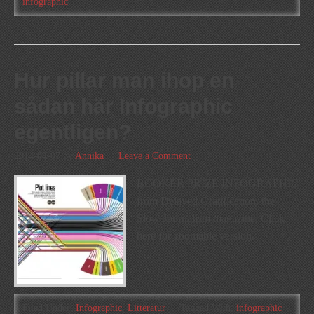
infographic
Hur pillar man ihop en
sådan här Infographic
egentligen?
2014-04-07
by
Annika
Leave a Comment
BOOKER PRIZE INFOGRAPHIC
from Delayed Gratification, the
Slow Journalism magazine. Click
here for zoomable version.
Filed Under:
Infographic
,
Litteratur
Tagged With:
infographic