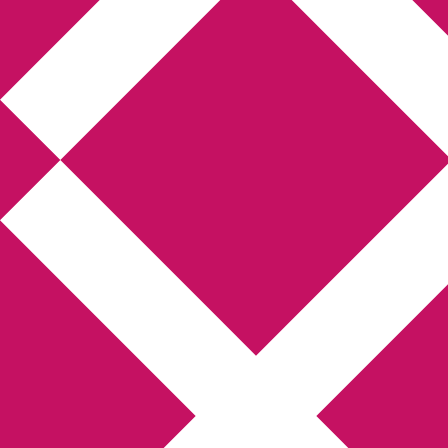
Annikas litteratur-
och kulturblogg
Deckare, kriminalromaner, thrillers
Hem
Boktolva
Författarfemman
Kontakt
Om
Webbshop Amazon
Gästinlägg
Bokbloggsjerka
Bloggmaraton
Deckare
Kriminalroman
Utskriftscentralen
Min tv-blogg