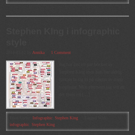
Stephen KIng i infographic
style
2014-03-12
by
Annika
1 Comment
Jag har läst ett par böcker av
Stephen King men han har aldrig
lyckats ta sig in på någon av mina
topplistor. Men eftersom jag vet att
det finns ett […]
Filed Under:
Infographic
,
Stephen King
Tagged With:
infographic
,
Stephen King