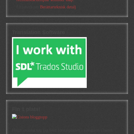
Elizabeth
om
Berättarteknisk detalj
Translation Software
Fin 1 plats!
Högst oväntat tog jag hem första platsen i kategorin Cisions