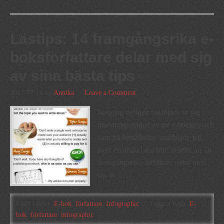
Lästips: 14 framgångsrika e-
boksförfattare delar med sig
av sina bästa tips
2012-07-16
by
Annika
Leave a Comment
Som jag nyligen avslöjade är jag i
planeringsstadiet av tre e-böcker, och
som på beställning snubblade jag
över en artikel där inte mindre än 14
framgångsrika författare delar med
sig av […]
Filed Under:
E-bok
,
författare
,
Infographic
Tagged With:
E-
bok
,
författare
,
infographic