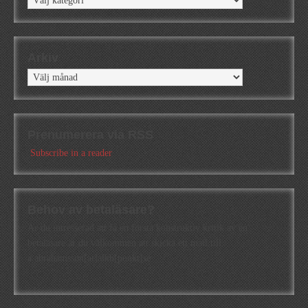
Arkiv
Arkiv
Prenumerera via RSS
Subscribe in a reader
Behov av betaläsare?
Är du intresserad att få en första konstruktiv kritik av en
betaläsare är du välkommen att skicka ett mail till
a.abrahamsson[at]alkb[punkt]se