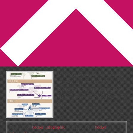
You are here:
Home
/
Archives for infographic
Infographic: Korta ner resan
runt jorden till 37 böcker
2019-02-04
by
Annika
Leave a Comment
Om du tycker att det känns jobbigt
att resa jorden runt med 80
böcker har du nu chansen att göra
det med endast 37. Så vad väntar du
på?
Filed Under:
böcker
,
Infographic
Tagged With:
böcker
,