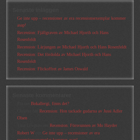
Senaste inläggen
Ge inte upp – recensioner av era recensionsexemplar kommer
asap!
Recension: Fjällgraven av Michael Hjorth och Hans
Rosenfeldt
Recension: Lärjungen av Michael Hjorth och Hans Rosenfeldt
Recension: Det fördolda av Michael Hjorth och Hans
Rosenfeldt
Recension: Flickoffret av James Oswald
Senaste kommentarer
Pia
om
Bokallergi, finns det?
Christer
om
Recension: Hon tackade gudarna av Jussi Adler
Olsen
Tina Lövgren
om
Recension: Försvunnen av Mo Hayder
Robert W
om
Ge inte upp – recensioner av era
recensionsexemplar kommer asap!