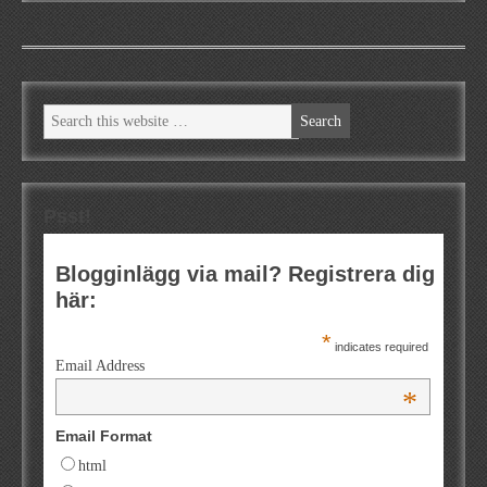
Psst!
Blogginlägg via mail? Registrera dig
här:
*
indicates required
Email Address
*
Email Format
html