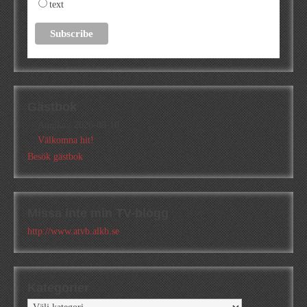
text
Gästbok
Annika
/
2026-05-10
Välkomna hit!
Besök gästbok
Missa inte min TV-blogg
http://www.atvb.alkb.se
Kategorier
Kategorier