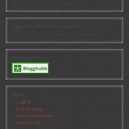
topplista över svenska litteraturbloggar. Kul!
Inga fler recensionsexemplar!
Jag tar för närvarande inte emot fler recensionsexemplar!
Blogghubb
Meta
Logga in
Flöde för inlägg
Flöde för kommentarer
WordPress.org