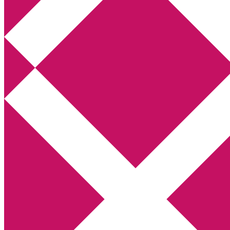
Annikas litteratur- och kulturblogg
Deckare, kriminalromaner, thrillers
Hem
Boktolva
Författarfemman
Kontakt
Om
Webbshop Amazon
Gästinlägg
Bokbloggsjerka
Bloggmaraton
Deckare
Kriminalroman
Utskriftscentralen