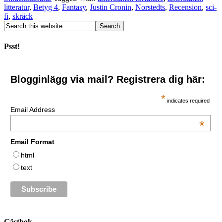
litteratur
,
Betyg 4
,
Fantasy
,
Justin Cronin
,
Norstedts
,
Recension
,
sci-
fi
,
skräck
Psst!
Blogginlägg via mail? Registrera dig här:
*
indicates required
Email Address
*
Email Format
html
text
Gästbok