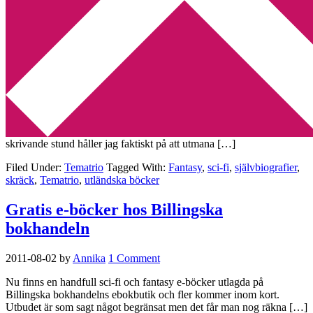
Min tv-blogg
You are here:
Home
/
Archives for sci-fi
Tematrio – utmanande läsning
2011-10-24
by
Annika
Leave a Comment
Veckans tematrio handlar om vilka typer av böcker eller texter som
utmanar oss. 1. Självbiografier är verkligen inte min grej men i
skrivande stund håller jag faktiskt på att utmana […]
Filed Under:
Tematrio
Tagged With:
Fantasy
,
sci-fi
,
självbiografier
,
skräck
,
Tematrio
,
utländska böcker
Gratis e-böcker hos Billingska
bokhandeln
2011-08-02
by
Annika
1 Comment
Nu finns en handfull sci-fi och fantasy e-böcker utlagda på
Billingska bokhandelns ebokbutik och fler kommer inom kort.
Utbudet är som sagt något begränsat men det får man nog räkna […]