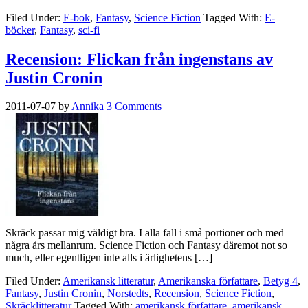
Filed Under:
E-bok
,
Fantasy
,
Science Fiction
Tagged With:
E-
böcker
,
Fantasy
,
sci-fi
Recension: Flickan från ingenstans av
Justin Cronin
2011-07-07
by
Annika
3 Comments
Skräck passar mig väldigt bra. I alla fall i små portioner och med
några års mellanrum. Science Fiction och Fantasy däremot not so
much, eller egentligen inte alls i ärlighetens […]
Filed Under:
Amerikansk litteratur
,
Amerikanska författare
,
Betyg 4
,
Fantasy
,
Justin Cronin
,
Norstedts
,
Recension
,
Science Fiction
,
Skräcklitteratur
Tagged With:
amerikansk författare
,
amerikansk