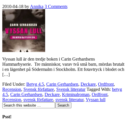
2010-04-18
by
Annika
3 Comments
Vyssan lull är den tredje boken i Carin Gerhardsens
Hammarbyserie. Tre människor, varav två små barn, mördas brutalt
i en lägenhet på Södermalm i Stockholm. Ett fotavtryck i blodet och
[…]
Filed Under:
Betyg 4.5
,
Carin Gerhardsen
,
Deckare
,
Ordfront
,
Recension
,
Svensk författare
,
Svensk litteratur
Tagged With:
betyg
4.5
,
Carin Gerhardsen
,
Deckare
,
Kriminalroman
,
Ordfront
,
Recension
,
svensk författare
,
svensk litteratur
,
Vyssan lull
Psst!