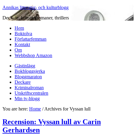
Annikas litteratur- och kulturblogg
Deckare, kriminalromaner, thrillers
Hem
Boktolva
Författarfemman
Kontakt
Om
Webbshop Amazon
Gästinlägg
Bokbloggsjerka
Bloggmaraton
Deckare
Kriminalroman
Utskriftscentralen
Min tv-blogg
You are here:
Home
/
Archives for Vyssan lull
Recension: Vyssan lull av Carin
Gerhardsen