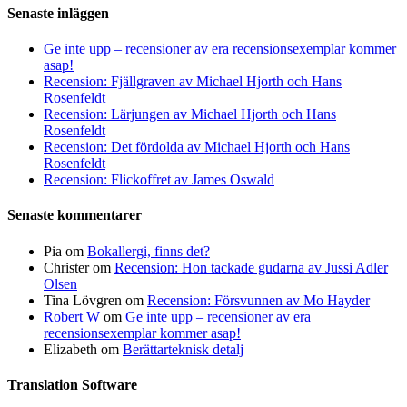
Senaste inläggen
Ge inte upp – recensioner av era recensionsexemplar kommer
asap!
Recension: Fjällgraven av Michael Hjorth och Hans
Rosenfeldt
Recension: Lärjungen av Michael Hjorth och Hans
Rosenfeldt
Recension: Det fördolda av Michael Hjorth och Hans
Rosenfeldt
Recension: Flickoffret av James Oswald
Senaste kommentarer
Pia
om
Bokallergi, finns det?
Christer
om
Recension: Hon tackade gudarna av Jussi Adler
Olsen
Tina Lövgren
om
Recension: Försvunnen av Mo Hayder
Robert W
om
Ge inte upp – recensioner av era
recensionsexemplar kommer asap!
Elizabeth
om
Berättarteknisk detalj
Translation Software