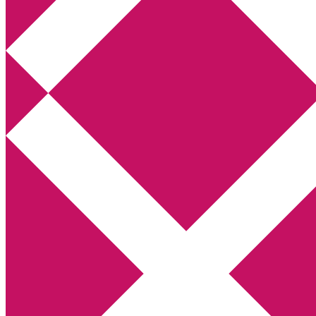
Annikas litteratur- och kulturblogg
Deckare, kriminalromaner, thrillers
Hem
Boktolva
Författarfemman
Kontakt
Om
Webbshop Amazon
Gästinlägg
Bokbloggsjerka
Bloggmaraton
Deckare
Kriminalroman
Utskriftscentralen