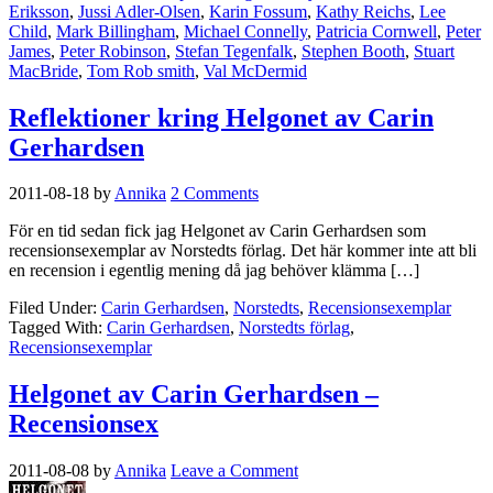
Eriksson
,
Jussi Adler-Olsen
,
Karin Fossum
,
Kathy Reichs
,
Lee
Child
,
Mark Billingham
,
Michael Connelly
,
Patricia Cornwell
,
Peter
James
,
Peter Robinson
,
Stefan Tegenfalk
,
Stephen Booth
,
Stuart
MacBride
,
Tom Rob smith
,
Val McDermid
Reflektioner kring Helgonet av Carin
Gerhardsen
2011-08-18
by
Annika
2 Comments
För en tid sedan fick jag Helgonet av Carin Gerhardsen som
recensionsexemplar av Norstedts förlag. Det här kommer inte att bli
en recension i egentlig mening då jag behöver klämma […]
Filed Under:
Carin Gerhardsen
,
Norstedts
,
Recensionsexemplar
Tagged With:
Carin Gerhardsen
,
Norstedts förlag
,
Recensionsexemplar
Helgonet av Carin Gerhardsen –
Recensionsex
2011-08-08
by
Annika
Leave a Comment