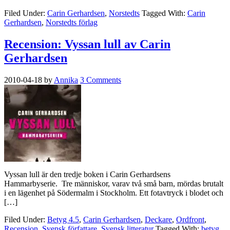
Filed Under:
Carin Gerhardsen
,
Norstedts
Tagged With:
Carin
Gerhardsen
,
Norstedts förlag
Recension: Vyssan lull av Carin
Gerhardsen
2010-04-18
by
Annika
3 Comments
Vyssan lull är den tredje boken i Carin Gerhardsens
Hammarbyserie. Tre människor, varav två små barn, mördas brutalt
i en lägenhet på Södermalm i Stockholm. Ett fotavtryck i blodet och
[…]
Filed Under:
Betyg 4.5
,
Carin Gerhardsen
,
Deckare
,
Ordfront
,
Recension
,
Svensk författare
,
Svensk litteratur
Tagged With:
betyg