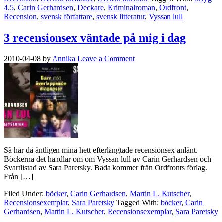
4.5
,
Carin Gerhardsen
,
Deckare
,
Kriminalroman
,
Ordfront
,
Recension
,
svensk författare
,
svensk litteratur
,
Vyssan lull
3 recensionsex väntade på mig i dag
2010-04-08
by
Annika
Leave a Comment
Så har då äntligen mina hett efterlängtade recensionsex anlänt.
Böckerna det handlar om om Vyssan lull av Carin Gerhardsen och
Svartlistad av Sara Paretsky. Båda kommer från Ordfronts förlag.
Från […]
Filed Under:
böcker
,
Carin Gerhardsen
,
Martin L. Kutscher
,
Recensionsexemplar
,
Sara Paretsky
Tagged With:
böcker
,
Carin
Gerhardsen
,
Martin L. Kutscher
,
Recensionsexemplar
,
Sara Paretsky