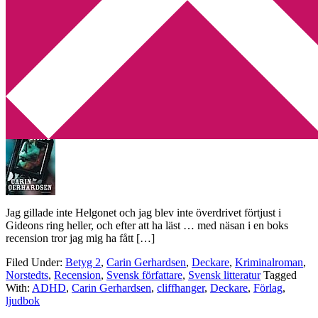
Min tv-blogg
You are here:
Home
/
Archives for Carin Gerhardsen
Recension: Gideons Ring av Carin
Gerhardsen
2013-08-28
by
Annika
3 Comments
Jag gillade inte Helgonet och jag blev inte överdrivet förtjust i
Gideons ring heller, och efter att ha läst … med näsan i en boks
recension tror jag mig ha fått […]
Filed Under:
Betyg 2
,
Carin Gerhardsen
,
Deckare
,
Kriminalroman
,
Norstedts
,
Recension
,
Svensk författare
,
Svensk litteratur
Tagged
With:
ADHD
,
Carin Gerhardsen
,
cliffhanger
,
Deckare
,
Förlag
,
ljudbok