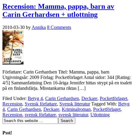
Recension: Mamma, pappa, barn av
Carin Gerhardsen + utlottning
2010-03-30
by
Annika
8 Comments
Författare: Carin Gerhardsen Titel: Mamma, pappa, barn
Utgivningsår: 2009 Förlag: Pocketförlaget Antal sidor: 344 [Rating:
4/5] Sammanfattning Den 16-åriga Jennifer hittas strypt på en toalett
på en finlandsfärja. Misstankarna riktas […]
Filed Under:
Betyg 4
,
Carin Gerhardsen
,
Deckare
,
Pocketförlaget
,
Recension
,
Svensk författare
,
Svensk litteratur
Tagged With:
Betyg
4
,
Carin Gerhardsen
,
Deckare
,
Kriminalroman
,
Pocketförlaget
,
Recension
,
svensk författare
,
svensk litteratur
,
Utlottning
Psst!