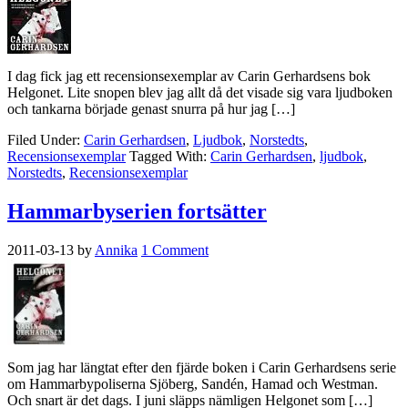
I dag fick jag ett recensionsexemplar av Carin Gerhardsens bok
Helgonet. Lite snopen blev jag allt då det visade sig vara ljudboken
och tankarna började genast snurra på hur jag […]
Filed Under:
Carin Gerhardsen
,
Ljudbok
,
Norstedts
,
Recensionsexemplar
Tagged With:
Carin Gerhardsen
,
ljudbok
,
Norstedts
,
Recensionsexemplar
Hammarbyserien fortsätter
2011-03-13
by
Annika
1 Comment
Som jag har längtat efter den fjärde boken i Carin Gerhardsens serie
om Hammarbypoliserna Sjöberg, Sandén, Hamad och Westman.
Och snart är det dags. I juni släpps nämligen Helgonet som […]