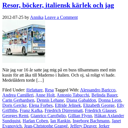
Resor, böcker, italiensk kärlek och jag
2012-07-25
by
Annika
Leave a Comment
När jag var 16 år satte jag mig på en buss tillsammans med min
kusin för att åka till Maderno i Italien. Och oj, så roligt vi hade.
Medelåldern torde […]
Filed Under:
författare
,
Resa
Tagged With:
Alessandro Baricco
,
Andrea Camilleri
,
Anne Holt
,
Antonio Tabucchi
,
Belinda Bauer
,
Carin Gerhardsen
,
Dennis Lehane
,
Diana Gabaldon
,
Donna Leon
,
Doris Gercke
,
Elena Forbes
,
Elfride Jelinek
,
Elizabeth George
,
Elly
Griffiths
,
Franz Kafka
,
Friedrich Dürrenmatt
,
Friedrich Glauser
,
Georges Remi
,
Gianrico Carofiglio
,
Gillian Flynn
,
Håkan Axlander
Sundquist
,
Harlan Coben
,
Ian Rankin
,
Ingeborg Bachmann
,
Janet
Evanovich
,
Jean-Christophe Grangé
,
Jeffery Deaver
,
Jerker