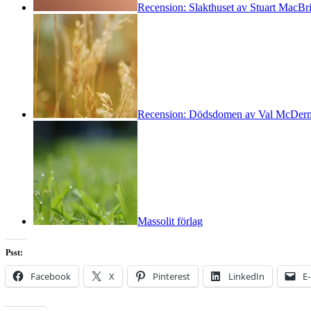
Recension: Slakthuset av Stuart MacBr
Recension: Dödsdomen av Val McDer
Massolit förlag
Psst:
Facebook
X
Pinterest
LinkedIn
E