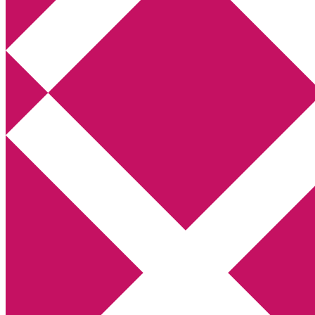
Annikas litteratur- och kulturblogg
Deckare, kriminalromaner, thrillers
Hem
Boktolva
Författarfemman
Kontakt
Om
Webbshop Amazon
Gästinlägg
Bokbloggsjerka
Bloggmaraton
Deckare
Kriminalroman
Utskriftscentralen