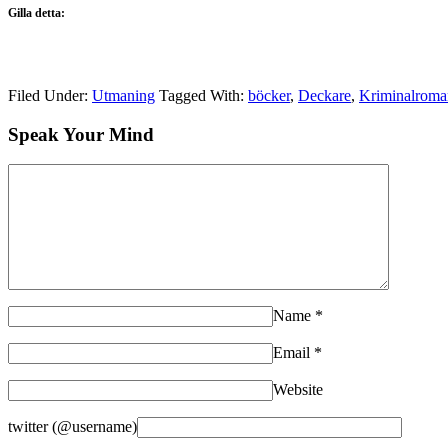
Gilla detta:
Filed Under:
Utmaning
Tagged With:
böcker
,
Deckare
,
Kriminalroma
Speak Your Mind
Name
*
Email
*
Website
twitter (@username)