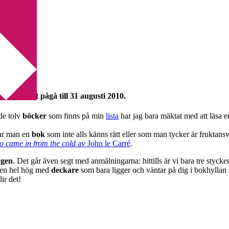
kommer att pågå till 31 augusti 2010.
de tolv
böcker
som finns på min
lista
har jag bara mäktat med att läsa en
rjar man en
bok
som inte alls känns rätt eller som man tycker är fruktansvär
o came in from the cold
av John le Carré
.
ngen
. Det går även segt med anmälningarna: hittills är vi bara tre styck
u en hel hög med
deckare
som bara ligger och väntar på dig i bokhyllan 
ir det!