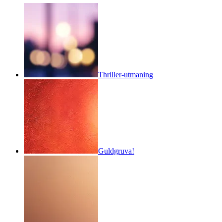
Thriller-utmaning
Guldgruva!