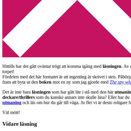
Min tv-blogg
You are here:
Home
/
Utmaning
/
Uppdatering Thriller-utmaning
Uppdatering Thriller-utmaning
2009-12-05
by
Annika
Leave a Comment
1 september i år gick startskottet för min Thriller-utmaning som 
Hittills har det gått oväntat trögt att komma igång med
läsningen
. Av 
torpet!
Fördelen med det här formatet är att ingenting är skrivet i sten. Påbö
fram att byta ut den
boken
mot en ny som jag gjorde med
The spy wh
Det är inte bara
läsningen
som har gått lite i stå med den här
utmani
deckare/thrillers
som du kanske annars inte skulle läsa? Eller har d
utmaning
och läs om hur du går till väga. Ju fler vi är desto roligare bl
Väl mött!
Vidare läsning