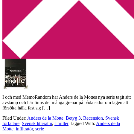
Min tv-blogg
You are here:
Home
/
Archives for Anders de la Motte
Recension: MemoRandom av Anders de
la Motte
2014-07-14
by
Annika
6 Comments
I och med MemoRandom har Anders de la Mottes nya serie tagit sitt
avstamp och här finns det många grenar på båda sidor om lagen att
försöka hålla fast sig […]
Filed Under:
Anders de la Motte
,
Betyg 3
,
Recension
,
Svensk
författare
,
Svensk litteratur
,
Thriller
Tagged With:
Anders de la
Motte
,
infiltratör
,
serie