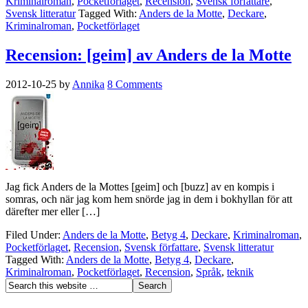
Kriminalroman
,
Pocketförlaget
,
Recension
,
Svensk författare
,
Svensk litteratur
Tagged With:
Anders de la Motte
,
Deckare
,
Kriminalroman
,
Pocketförlaget
Recension: [geim] av Anders de la Motte
2012-10-25
by
Annika
8 Comments
Jag fick Anders de la Mottes [geim] och [buzz] av en kompis i
somras, och när jag kom hem snörde jag in dem i bokhyllan för att
därefter mer eller […]
Filed Under:
Anders de la Motte
,
Betyg 4
,
Deckare
,
Kriminalroman
,
Pocketförlaget
,
Recension
,
Svensk författare
,
Svensk litteratur
Tagged With:
Anders de la Motte
,
Betyg 4
,
Deckare
,
Kriminalroman
,
Pocketförlaget
,
Recension
,
Språk
,
teknik