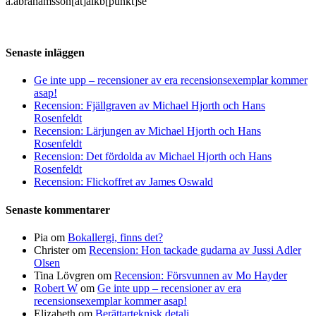
a.abrahamsson[at]alkb[punkt]se
Senaste inläggen
Ge inte upp – recensioner av era recensionsexemplar kommer
asap!
Recension: Fjällgraven av Michael Hjorth och Hans
Rosenfeldt
Recension: Lärjungen av Michael Hjorth och Hans
Rosenfeldt
Recension: Det fördolda av Michael Hjorth och Hans
Rosenfeldt
Recension: Flickoffret av James Oswald
Senaste kommentarer
Pia
om
Bokallergi, finns det?
Christer
om
Recension: Hon tackade gudarna av Jussi Adler
Olsen
Tina Lövgren
om
Recension: Försvunnen av Mo Hayder
Robert W
om
Ge inte upp – recensioner av era
recensionsexemplar kommer asap!
Elizabeth
om
Berättarteknisk detalj