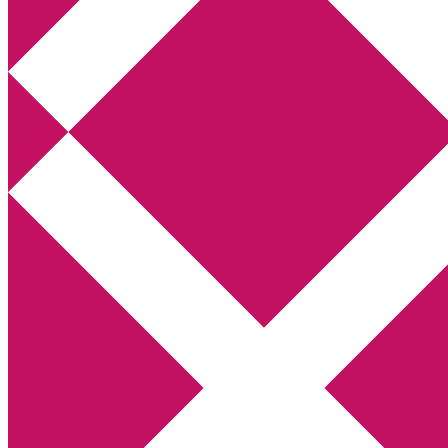
Annikas litteratur- och kulturblogg
Deckare, kriminalromaner, thrillers
Hem
Boktolva
Författarfemman
Kontakt
Om
Webbshop Amazon
Gästinlägg
Bokbloggsjerka
Bloggmaraton
Deckare
Kriminalroman
Utskriftscentralen