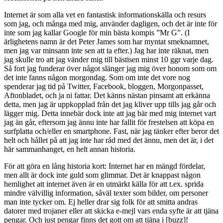
Internet är som alla vet en fantastisk informationskälla och resurs
som jag, och många med mig, använder dagligen, och det är inte för
inte som jag kallar Google för min bästa kompis ”Mr G”. (I
ärlighetens namn är det Peter James som har myntat smeknamnet,
men jag var minsann inte sen att ta efter.) Jag har inte räknat, men
jag skulle tro att jag vänder mig till bästisen minst 10 ggr varje dag.
Så fort jag funderar över något slänger jag mig över honom som om
det inte fanns någon morgondag. Som om inte det vore nog
spenderar jag tid på Twitter, Facebook, bloggen, Morgonpasset,
Aftonbladet, och ja ni fattar. Det känns nästan pinsamt att erkänna
detta, men jag är uppkopplad från det jag kliver upp tills jag går och
lägger mig. Detta innebär dock inte att jag bär med mig internet vart
jag än går, eftersom jag ännu inte har fallit för frestelsen att köpa en
surfplatta och/eller en smartphone. Fast, när jag tänker efter beror det
helt och hållet på att jag inte har råd med det ännu, men det är, i det
här sammanhanget, en helt annan historia.
För att göra en lång historia kort: Internet har en mängd fördelar,
men allt är dock inte guld som glimmar. Det är knappast någon
hemlighet att internet även är en utmärkt källa för att t.ex. sprida
mindre välvillig information, såväl texter som bilder, om personer
man inte tycker om. Ej heller drar sig folk för att smitta andras
datorer med trojaner eller att skicka e-mejl vars enda syfte är att tjäna
pengar. Och just pengar finns det gott om att tjäna i [buzz]!