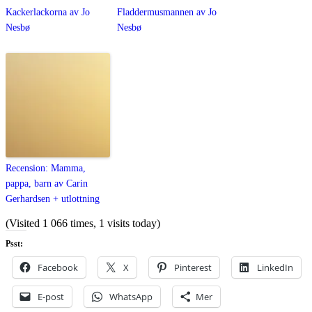
Kackerlackorna av Jo
Fladdermusmannen av Jo
Nesbø
Nesbø
Recension: Mamma,
pappa, barn av Carin
Gerhardsen + utlottning
(Visited 1 066 times, 1 visits today)
Psst:
Facebook
X
Pinterest
LinkedIn
E-post
WhatsApp
Mer