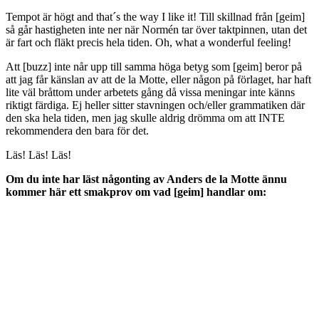
Tempot är högt and that´s the way I like it! Till skillnad från [geim]
så går hastigheten inte ner när Normén tar över taktpinnen, utan det
är fart och fläkt precis hela tiden. Oh, what a wonderful feeling!
Att [buzz] inte når upp till samma höga betyg som [geim] beror på
att jag får känslan av att de la Motte, eller någon på förlaget, har haft
lite väl bråttom under arbetets gång då vissa meningar inte känns
riktigt färdiga. Ej heller sitter stavningen och/eller grammatiken där
den ska hela tiden, men jag skulle aldrig drömma om att INTE
rekommendera den bara för det.
Läs! Läs! Läs!
Om du inte har läst någonting av Anders de la Motte ännu
kommer här ett smakprov om vad [geim] handlar om: