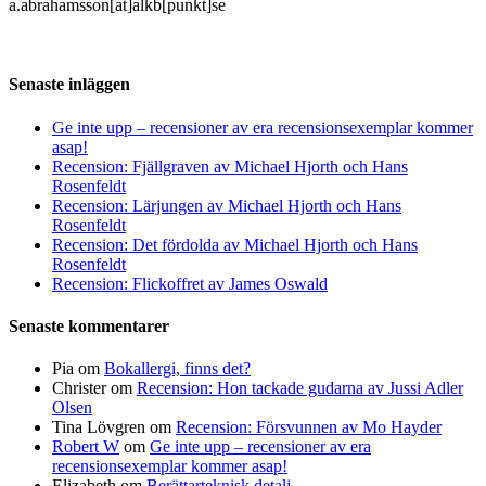
a.abrahamsson[at]alkb[punkt]se
Senaste inläggen
Ge inte upp – recensioner av era recensionsexemplar kommer
asap!
Recension: Fjällgraven av Michael Hjorth och Hans
Rosenfeldt
Recension: Lärjungen av Michael Hjorth och Hans
Rosenfeldt
Recension: Det fördolda av Michael Hjorth och Hans
Rosenfeldt
Recension: Flickoffret av James Oswald
Senaste kommentarer
Pia
om
Bokallergi, finns det?
Christer
om
Recension: Hon tackade gudarna av Jussi Adler
Olsen
Tina Lövgren
om
Recension: Försvunnen av Mo Hayder
Robert W
om
Ge inte upp – recensioner av era
recensionsexemplar kommer asap!
Elizabeth
om
Berättarteknisk detalj