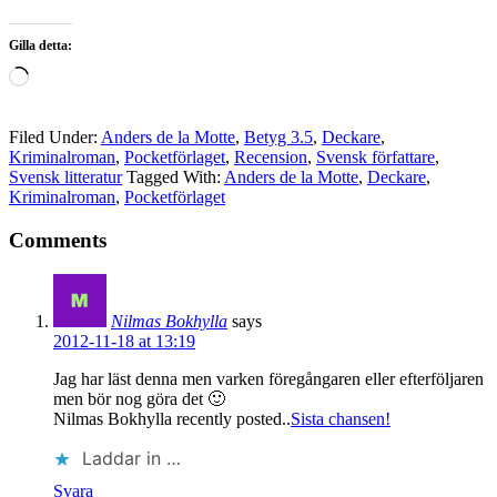
Gilla detta:
Laddar
in
…
Filed Under:
Anders de la Motte
,
Betyg 3.5
,
Deckare
,
Kriminalroman
,
Pocketförlaget
,
Recension
,
Svensk författare
,
Svensk litteratur
Tagged With:
Anders de la Motte
,
Deckare
,
Kriminalroman
,
Pocketförlaget
Comments
Nilmas Bokhylla
says
2012-11-18 at 13:19
Jag har läst denna men varken föregångaren eller efterföljaren
men bör nog göra det 🙂
Nilmas Bokhylla recently posted..
Sista chansen!
Laddar in …
Svara