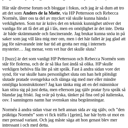
Här står diverse forum och bloggar i fokus, och jag är så dum att tro
att det som
Anders de la Motte
, via HP Pettersson och Rebecca
Normén, låter oss ta del av mycket väl skulle kunna hända i
verkligheten. Som tur är krävs det en teknisk kunnighet utöver det
vanliga för att få det att gå i lås, men en omöjlighet är det inte. Detta
är både skrämmande och fascinerande. Jag brukar kunna snöa in på
saker som jag vill lära mig mer om, men i det här fallet är jag glad att
jag för närvarande inte har tid att grotta ner mig i internets
mysterier… Jag menar, vem vet hur det skulle sluta?
I [buzz] är det som vanligt HP Pettersson och Rebecca Normén som
står för fiolerna, och de är så lika fast ändå så olika. HP skulle
verkligen behöva fila lite på sitt språk. Fast å andra sidan vore det
synd, för var skulle hans personlighet sluta om han helt plötsligt
slutade pratade svengelska och slänga sig med mer eller mindre
omöjliga konstruktioner? Jag kan tänka mig att en del människor
kan störa sig på just detta, men eftersom jag själv pratar fyra språk så
blandar jag friskt. Jag svär på tyska, tänker på fina ord på italienska,
osv. I sanningens namn har svenskan sina begränsningar.
Normén å andra sidan visar en helt annan sida av sig själv, och ”den
präktiga Normén” som vi fick träffa i [geim], har här bytts ut mot en
mer pressad variant. Och jag måste säga att hon genast blev mer
intressant i och med detta.