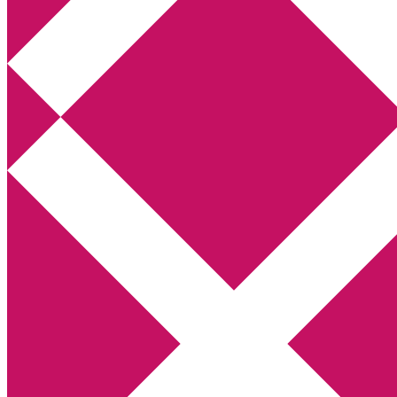
Annikas litteratur- och kulturblogg
Deckare, kriminalromaner, thrillers
Hem
Boktolva
Författarfemman
Kontakt
Om
Webbshop Amazon
Gästinlägg
Bokbloggsjerka
Bloggmaraton
Deckare
Kriminalroman
Utskriftscentralen