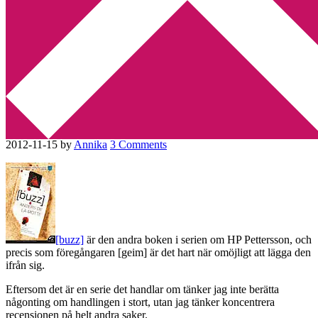
Min tv-blogg
You are here:
Home
/
Anders de la Motte
/
Recension: [buzz] av
Anders de la Motte
Recension: [buzz] av Anders de
la Motte
2012-11-15
by
Annika
3 Comments
[buzz]
är den andra boken i serien om HP Pettersson, och
precis som föregångaren [geim] är det hart när omöjligt att lägga den
ifrån sig.
Eftersom det är en serie det handlar om tänker jag inte berätta
någonting om handlingen i stort, utan jag tänker koncentrera
recensionen på helt andra saker.