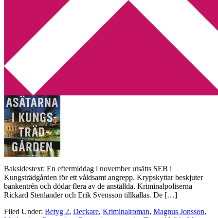
Min tv-blogg
You are here:
Home
/
Archives for Magnus Jonsson
Recension: Asätarna i Kungsträdgården
av Magnus Jonsson
2018-11-14
by
Annika
Leave a Comment
Baksidestext: En eftermiddag i november utsätts SEB i
Kungsträdgården för ett våldsamt angrepp. Krypskyttar beskjuter
bankentrén och dödar flera av de anställda. Kriminalpoliserna
Rickard Stenlander och Erik Svensson tillkallas. De […]
Filed Under:
Betyg 2
,
Deckare
,
Kriminalroman
,
Magnus Jonsson
,