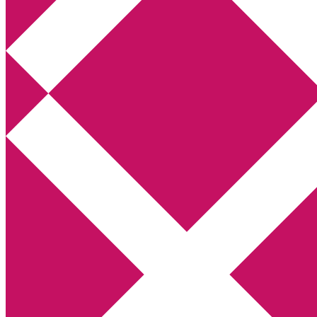
Annikas litteratur- och kulturblogg
Deckare, kriminalromaner, thrillers
Hem
Boktolva
Författarfemman
Kontakt
Om
Webbshop Amazon
Gästinlägg
Bokbloggsjerka
Bloggmaraton
Deckare
Kriminalroman
Utskriftscentralen