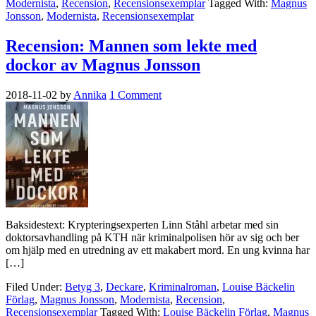
Modernista
,
Recension
,
Recensionsexemplar
Tagged With:
Magnus
Jonsson
,
Modernista
,
Recensionsexemplar
Recension: Mannen som lekte med
dockor av Magnus Jonsson
2018-11-02
by
Annika
1 Comment
Baksidestext: Krypteringsexperten Linn Ståhl arbetar med sin
doktorsavhandling på KTH när kriminalpolisen hör av sig och ber
om hjälp med en utredning av ett makabert mord. En ung kvinna har
[…]
Filed Under:
Betyg 3
,
Deckare
,
Kriminalroman
,
Louise Bäckelin
Förlag
,
Magnus Jonsson
,
Modernista
,
Recension
,
Recensionsexemplar
Tagged With:
Louise Bäckelin Förlag
,
Magnus