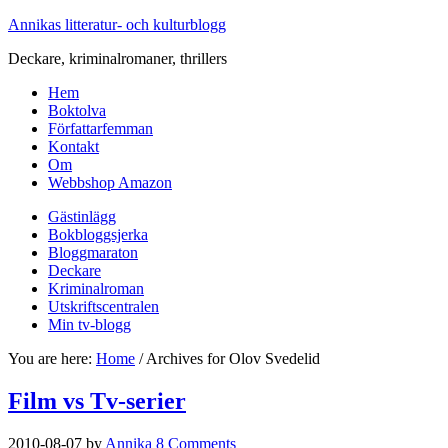
Annikas litteratur- och kulturblogg
Deckare, kriminalromaner, thrillers
Hem
Boktolva
Författarfemman
Kontakt
Om
Webbshop Amazon
Gästinlägg
Bokbloggsjerka
Bloggmaraton
Deckare
Kriminalroman
Utskriftscentralen
Min tv-blogg
You are here:
Home
/
Archives for Olov Svedelid
Film vs Tv-serier
2010-08-07
by
Annika
8 Comments