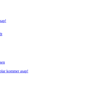
sap!
dt
sen
mplar kommer asap!