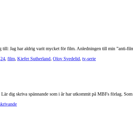
till: Jag har aldrig varit mycket för film. Anledningen till min ”anti-fi
:
24
,
film
,
Kiefer Sutherland
,
Olov Svedelid
,
tv-serie
Lär dig skriva spännande som i år har utkommit på MBFs förlag. Som ti
skrivande