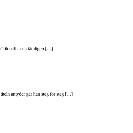
lm”filosofi är en tämligen […]
teln antyder går han steg för steg […]