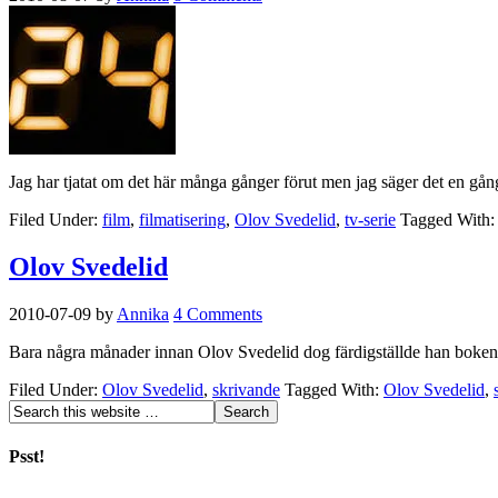
Jag har tjatat om det här många gånger förut men jag säger det en gång 
Filed Under:
film
,
filmatisering
,
Olov Svedelid
,
tv-serie
Tagged With
Olov Svedelid
2010-07-09
by
Annika
4 Comments
Bara några månader innan Olov Svedelid dog färdigställde han boken 
Filed Under:
Olov Svedelid
,
skrivande
Tagged With:
Olov Svedelid
,
Psst!