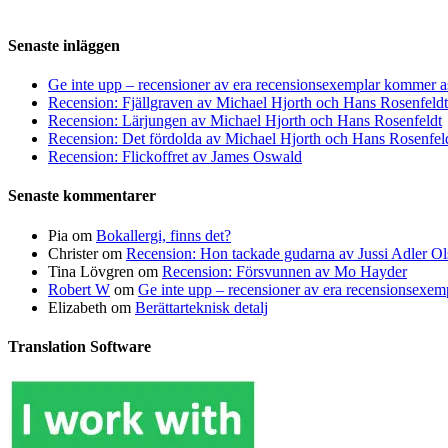
Senaste inläggen
Ge inte upp – recensioner av era recensionsexemplar kommer a
Recension: Fjällgraven av Michael Hjorth och Hans Rosenfeldt
Recension: Lärjungen av Michael Hjorth och Hans Rosenfeldt
Recension: Det fördolda av Michael Hjorth och Hans Rosenfel
Recension: Flickoffret av James Oswald
Senaste kommentarer
Pia
om
Bokallergi, finns det?
Christer
om
Recension: Hon tackade gudarna av Jussi Adler Ol
Tina Lövgren
om
Recension: Försvunnen av Mo Hayder
Robert W
om
Ge inte upp – recensioner av era recensionsexe
Elizabeth
om
Berättarteknisk detalj
Translation Software