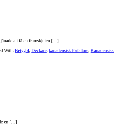
tjänade att få en framskjuten […]
ed With:
Betyg 4
,
Deckare
,
kanadensisk författare
,
Kanadensisk
ade en […]