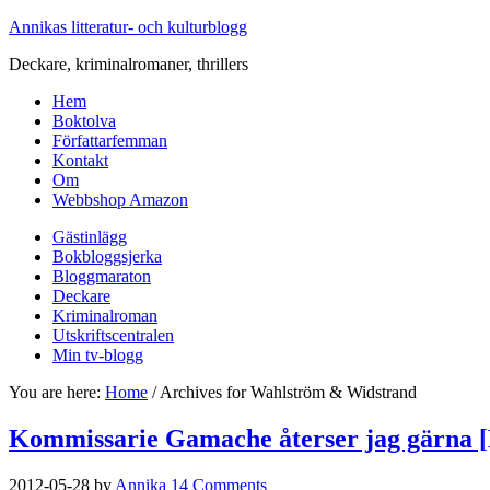
Annikas litteratur- och kulturblogg
Deckare, kriminalromaner, thrillers
Hem
Boktolva
Författarfemman
Kontakt
Om
Webbshop Amazon
Gästinlägg
Bokbloggsjerka
Bloggmaraton
Deckare
Kriminalroman
Utskriftscentralen
Min tv-blogg
You are here:
Home
/
Archives for Wahlström & Widstrand
Kommissarie Gamache återser jag gärna [R
2012-05-28
by
Annika
14 Comments