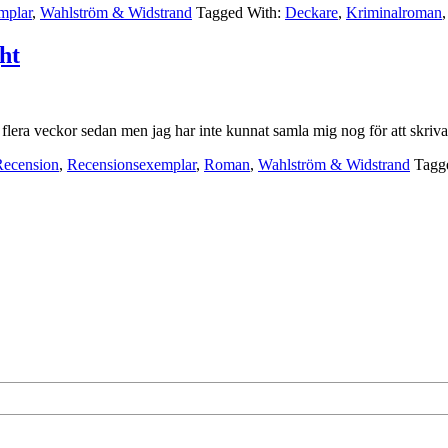
mplar
,
Wahlström & Widstrand
Tagged With:
Deckare
,
Kriminalroman
ht
r flera veckor sedan men jag har inte kunnat samla mig nog för att skr
Recension
,
Recensionsexemplar
,
Roman
,
Wahlström & Widstrand
Tagg