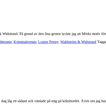
& Widstrand. På grund av den fina gesten tyckte jag att Mörkt motiv för
tteratur
,
Kriminalroman
,
Louise Penny
,
Wahlström & Widstrand
Tagg
t i dag låg ett sådant och väntade på mig på köksbordet. Även om jag h