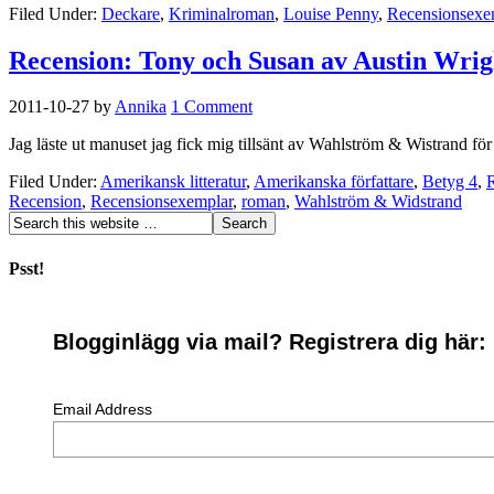
Filed Under:
Deckare
,
Kriminalroman
,
Louise Penny
,
Recensionsexe
Recension: Tony och Susan av Austin Wrig
2011-10-27
by
Annika
1 Comment
Jag läste ut manuset jag fick mig tillsänt av Wahlström & Wistrand fö
Filed Under:
Amerikansk litteratur
,
Amerikanska författare
,
Betyg 4
,
Recension
,
Recensionsexemplar
,
roman
,
Wahlström & Widstrand
Psst!
Blogginlägg via mail? Registrera dig här:
Email Address