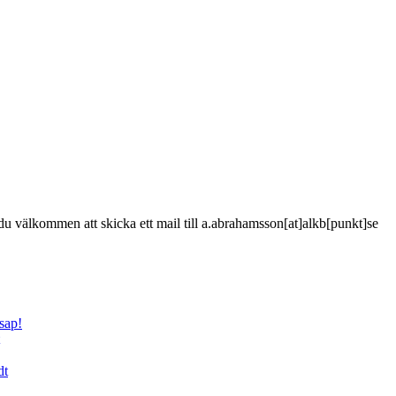
är du välkommen att skicka ett mail till a.abrahamsson[at]alkb[punkt]se
sap!
dt