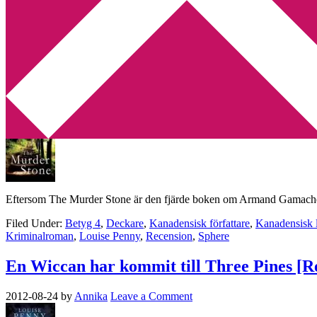
Min tv-blogg
You are here:
Home
/
Archives for kanadensisk författare
Armand Gamache lämnar Three Pines [Re
2012-09-02
by
Annika
Leave a Comment
Eftersom The Murder Stone är den fjärde boken om Armand Gamache så h
Filed Under:
Betyg 4
,
Deckare
,
Kanadensisk författare
,
Kanadensisk li
Kriminalroman
,
Louise Penny
,
Recension
,
Sphere
En Wiccan har kommit till Three Pines [R
2012-08-24
by
Annika
Leave a Comment