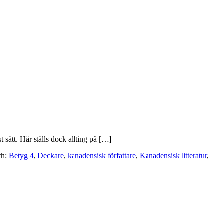
sätt. Här ställs dock allting på […]
th:
Betyg 4
,
Deckare
,
kanadensisk författare
,
Kanadensisk litteratur
,