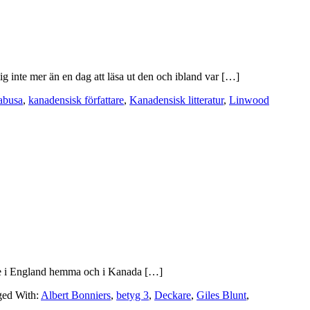
 inte mer än en dag att läsa ut den och ibland var […]
abusa
,
kanadensisk författare
,
Kanadensisk litteratur
,
Linwood
levde i England hemma och i Kanada […]
ged With:
Albert Bonniers
,
betyg 3
,
Deckare
,
Giles Blunt
,