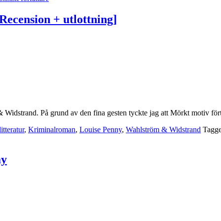
ecension + utlottning]
& Widstrand. På grund av den fina gesten tyckte jag att Mörkt motiv för
tteratur
,
Kriminalroman
,
Louise Penny
,
Wahlström & Widstrand
Tagg
ay