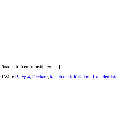
tjänade att få en framskjuten […]
ed With:
Betyg 4
,
Deckare
,
kanadensisk författare
,
Kanadensisk