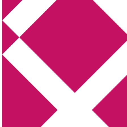
Annikas litteratur- och kulturblogg
Deckare, kriminalromaner, thrillers
Hem
Boktolva
Författarfemman
Kontakt
Om
Webbshop Amazon
Gästinlägg
Bokbloggsjerka
Bloggmaraton
Deckare
Kriminalroman
Utskriftscentralen