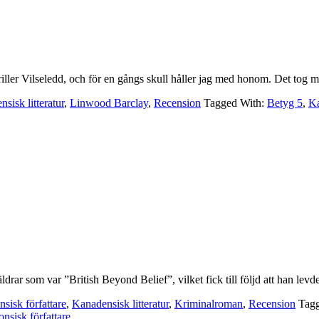
er Vilseledd, och för en gångs skull håller jag med honom. Det tog mig
sisk litteratur
,
Linwood Barclay
,
Recension
Tagged With:
Betyg 5
,
K
ldrar som var ”British Beyond Belief”, vilket fick till följd att han 
sisk författare
,
Kanadensisk litteratur
,
Kriminalroman
,
Recension
Tag
onsisk författare