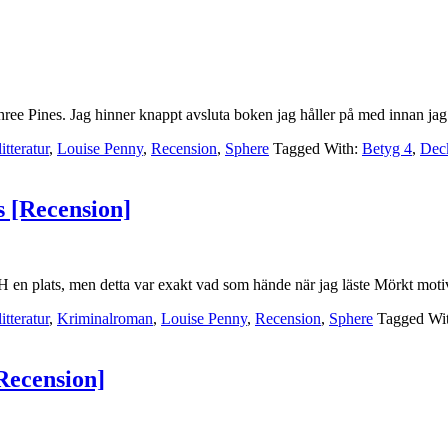
e Pines. Jag hinner knappt avsluta boken jag håller på med innan jag 
tteratur
,
Louise Penny
,
Recension
,
Sphere
Tagged With:
Betyg 4
,
Dec
s [Recension]
OCH en plats, men detta var exakt vad som hände när jag läste Mörkt m
tteratur
,
Kriminalroman
,
Louise Penny
,
Recension
,
Sphere
Tagged Wi
Recension]