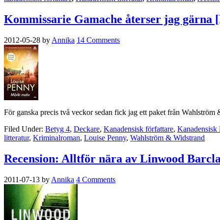
Kommissarie Gamache återser jag gärna [R
2012-05-28
by
Annika
14 Comments
För ganska precis två veckor sedan fick jag ett paket från Wahlström 
Filed Under:
Betyg 4
,
Deckare
,
Kanadensisk författare
,
Kanadensisk li
litteratur
,
Kriminalroman
,
Louise Penny
,
Wahlström & Widstrand
Recension: Alltför nära av Linwood Barcl
2011-07-13
by
Annika
4 Comments