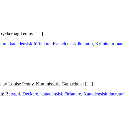
rycker tag i en ny. […]
kare
,
kanadensisk författare
,
Kanadensisk litteratur
,
Kriminalroman
,
otiv av Louise Penny. Kommissarie Gamache är […]
th:
Betyg 4
,
Deckare
,
kanadensisk författare
,
Kanadensisk litteratur
,