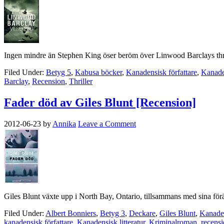
Ingen mindre än Stephen King öser beröm över Linwood Barclays thrill
Filed Under:
Betyg 5
,
Kabusa böcker
,
Kanadensisk författare
,
Kanaden
Barclay
,
Recension
,
Thriller
Fader död av Giles Blunt [Recension]
2012-06-23
by
Annika
Leave a Comment
Giles Blunt växte upp i North Bay, Ontario, tillsammans med sina förä
Filed Under:
Albert Bonniers
,
Betyg 3
,
Deckare
,
Giles Blunt
,
Kanaden
kanadensisk författare
,
Kanadensisk litteratur
,
Kriminalroman
,
recensi