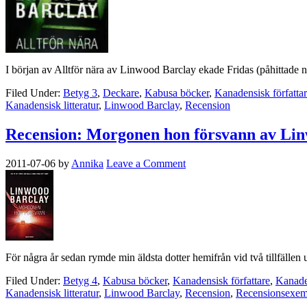
I början av Alltför nära av Linwood Barclay ekade Fridas (påhittade 
Filed Under:
Betyg 3
,
Deckare
,
Kabusa böcker
,
Kanadensisk författa
Kanadensisk litteratur
,
Linwood Barclay
,
Recension
Recension: Morgonen hon försvann av Li
2011-07-06
by
Annika
Leave a Comment
För några år sedan rymde min äldsta dotter hemifrån vid två tillfällen 
Filed Under:
Betyg 4
,
Kabusa böcker
,
Kanadensisk författare
,
Kanaden
Kanadensisk litteratur
,
Linwood Barclay
,
Recension
,
Recensionsexem