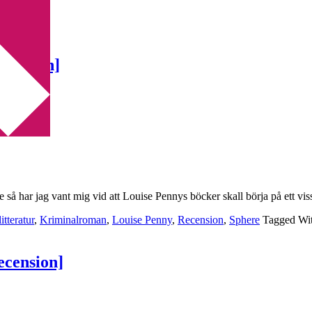
cension]
ar jag vant mig vid att Louise Pennys böcker skall börja på ett visst 
tteratur
,
Kriminalroman
,
Louise Penny
,
Recension
,
Sphere
Tagged Wi
ecension]