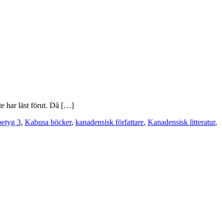
te har läst förut. Då […]
betyg 3
,
Kabusa böcker
,
kanadensisk författare
,
Kanadensisk litteratur
,