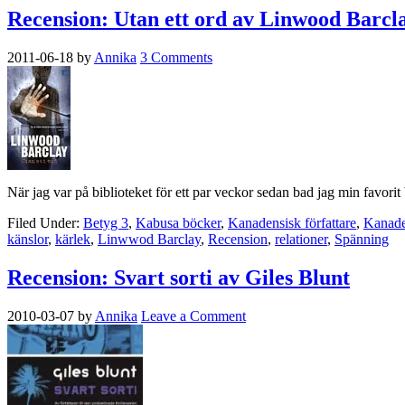
Recension: Utan ett ord av Linwood Barcl
2011-06-18
by
Annika
3 Comments
När jag var på biblioteket för ett par veckor sedan bad jag min favorit
Filed Under:
Betyg 3
,
Kabusa böcker
,
Kanadensisk författare
,
Kanaden
känslor
,
kärlek
,
Linwwod Barclay
,
Recension
,
relationer
,
Spänning
Recension: Svart sorti av Giles Blunt
2010-03-07
by
Annika
Leave a Comment