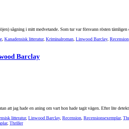
nöjen) sågning i mitt medvetande. Som tur var försvann rösten tämligen
re
,
Kanadensisk litteratur
,
Kriminalroman
,
Linwood Barclay
,
Recension
nwood Barclay
utan att jag hade en aning om vart hon hade tagit vägen. Efter lite detek
sisk litteratur
,
Linwood Barclay
,
Recension
,
Recensionsexemplar
,
Thr
plar
,
Thriller