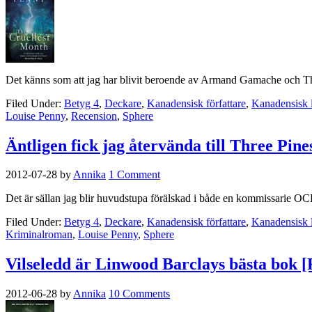
Det känns som att jag har blivit beroende av Armand Gamache och Thre
Filed Under:
Betyg 4
,
Deckare
,
Kanadensisk författare
,
Kanadensisk li
Louise Penny
,
Recension
,
Sphere
Äntligen fick jag återvända till Three Pine
2012-07-28
by
Annika
1 Comment
Det är sällan jag blir huvudstupa förälskad i både en kommissarie 
Filed Under:
Betyg 4
,
Deckare
,
Kanadensisk författare
,
Kanadensisk li
Kriminalroman
,
Louise Penny
,
Sphere
Vilseledd är Linwood Barclays bästa bok [
2012-06-28
by
Annika
10 Comments