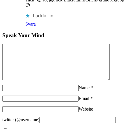
😉
Laddar in …
Svara
Speak Your Mind
Name
*
Email
*
Website
twitter (@username)