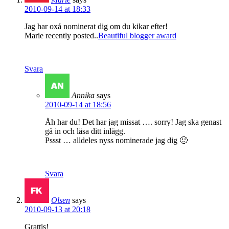
2010-09-14 at 18:33
Jag har oxå nominerat dig om du kikar efter!
Marie recently posted..
Beautiful blogger award
Svara
Annika
says
2010-09-14 at 18:56
Åh har du! Det har jag missat …. sorry! Jag ska genast
gå in och läsa ditt inlägg.
Pssst … alldeles nyss nominerade jag dig 🙂
Svara
Olsen
says
2010-09-13 at 20:18
Grattis!