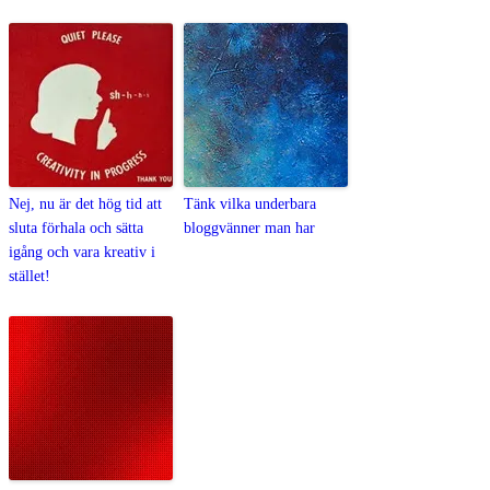
Nej, nu är det hög tid att
Tänk vilka underbara
sluta förhala och sätta
bloggvänner man har
igång och vara kreativ i
stället!