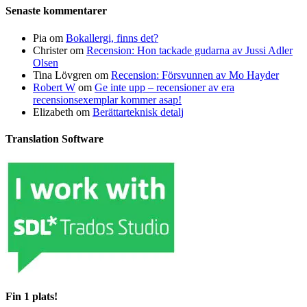
Senaste kommentarer
Pia
om
Bokallergi, finns det?
Christer
om
Recension: Hon tackade gudarna av Jussi Adler
Olsen
Tina Lövgren
om
Recension: Försvunnen av Mo Hayder
Robert W
om
Ge inte upp – recensioner av era
recensionsexemplar kommer asap!
Elizabeth
om
Berättarteknisk detalj
Translation Software
Fin 1 plats!