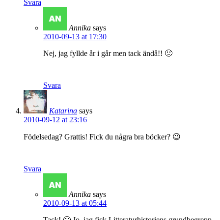
Svara
Annika
says
2010-09-13 at 17:30
Nej, jag fyllde år i går men tack ändå!! 🙂
Svara
Katarina
says
2010-09-12 at 23:16
Födelsedag? Grattis! Fick du några bra böcker? 😉
Svara
Annika
says
2010-09-13 at 05:44
Tack! 🙂 Jo, jag fick Litteraturhistoriens grundbegrepp