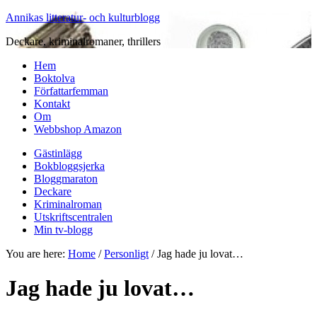
Annikas litteratur- och kulturblogg
Deckare, kriminalromaner, thrillers
Hem
Boktolva
Författarfemman
Kontakt
Om
Webbshop Amazon
Gästinlägg
Bokbloggsjerka
Bloggmaraton
Deckare
Kriminalroman
Utskriftscentralen
Min tv-blogg
You are here:
Home
/
Personligt
/
Jag hade ju lovat…
Jag hade ju lovat…