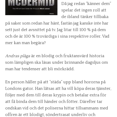
Då jag redan ”känner dem”
spelar det ingen roll att
de ibland tänker tillbaka
på saker som redan har hänt, fastän jag kanske inte har
sett just det avsnittet på tv. Jag litar till 100 % på dem
och de är 100 % trovärdiga i sina respektive roller. Vad
mer kan man begära?
Andras plåga
är en blodig och fruktansvärd historia
som lämpligen ska läsas under brinnande dagsljus om
man har tendenser att bli mörkrädd.
En person håller på att ”städa” upp bland hororna på
Londons gator. Han låtsas att ha vill köpa deras tjänster,
följer med dem till deras krypin och betalar extra för
att få binda dem till händer och fötter. Därefter tar
ondskan vid och det poliserna hittar tillsammans med
offren är ett blodigt, söndertrasat underliv och