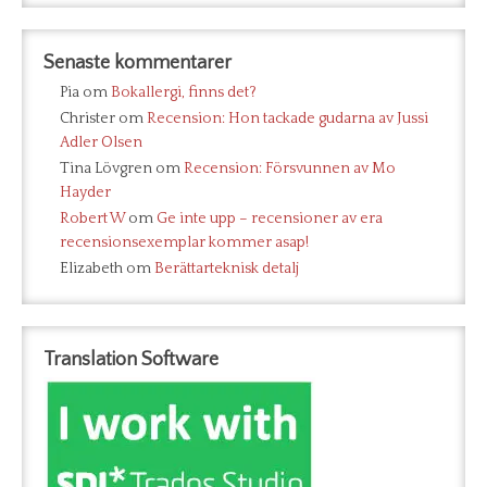
Senaste kommentarer
Pia
om
Bokallergi, finns det?
Christer
om
Recension: Hon tackade gudarna av Jussi
Adler Olsen
Tina Lövgren
om
Recension: Försvunnen av Mo
Hayder
Robert W
om
Ge inte upp – recensioner av era
recensionsexemplar kommer asap!
Elizabeth
om
Berättarteknisk detalj
Translation Software