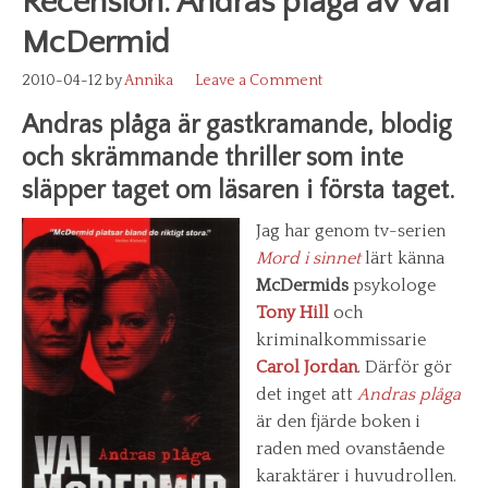
Recension: Andras plåga av Val
McDermid
2010-04-12
by
Annika
Leave a Comment
Andras plåga är gastkramande, blodig
och skrämmande thriller som inte
släpper taget om läsaren i första taget.
Jag har genom tv-serien
Mord i sinnet
lärt känna
McDermids
psykologe
Tony Hill
och
kriminalkommissarie
Carol Jordan
. Därför gör
det inget att
Andras plåga
är den fjärde boken i
raden med ovanstående
karaktärer i huvudrollen.