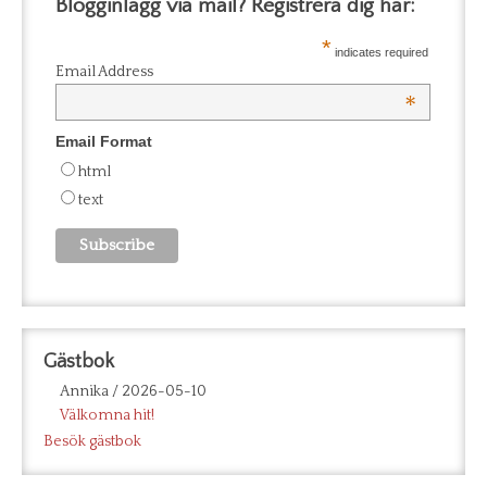
Blogginlägg via mail? Registrera dig här:
*
indicates required
Email Address
*
Email Format
html
text
Gästbok
Annika
/
2026-05-10
Välkomna hit!
Besök gästbok