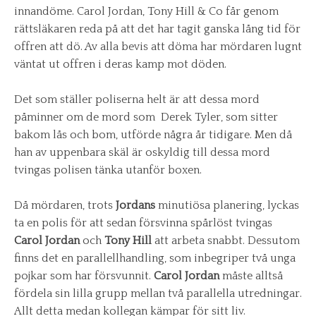
innandöme. Carol Jordan, Tony Hill & Co får genom
rättsläkaren reda på att det har tagit ganska lång tid för
offren att dö. Av alla bevis att döma har mördaren lugnt
väntat ut offren i deras kamp mot döden.
Det som ställer poliserna helt är att dessa mord
påminner om de mord som Derek Tyler, som sitter
bakom lås och bom, utförde några år tidigare. Men då
han av uppenbara skäl är oskyldig till dessa mord
tvingas polisen tänka utanför boxen.
Då mördaren, trots
Jordans
minutiösa planering, lyckas
ta en polis för att sedan försvinna spårlöst tvingas
Carol Jordan
och
Tony Hill
att arbeta snabbt. Dessutom
finns det en parallellhandling, som inbegriper två unga
pojkar som har försvunnit.
Carol Jordan
måste alltså
fördela sin lilla grupp mellan två parallella utredningar.
Allt detta medan kollegan kämpar för sitt liv.