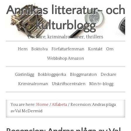
Annikas litteratur- och
kulturblogg
Deckare, kriminalromaner, thrillers
Hem
Boktolva
Författarfemman
Kontakt
Om
Webbshop Amazon
Gästinlägg
Bokbloggsjerka
Bloggmaraton
Deckare
Kriminalroman
Utskriftscentralen
Min tv-blogg
You are here:
Home
/
Alfabeta
/
Recension: Andras plåga
av Val McDermid