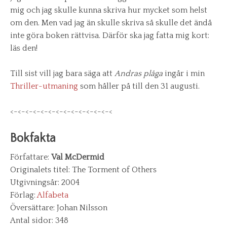
mig och jag skulle kunna skriva hur mycket som helst
om den. Men vad jag än skulle skriva så skulle det ändå
inte göra boken rättvisa. Därför ska jag fatta mig kort:
läs den!
Till sist vill jag bara säga att
Andras plåga
ingår i min
Thriller-utmaning
som håller på till den 31 augusti.
<-<-<-<-<-<-<-<-<-<-<-<-<-<
Bokfakta
Författare:
Val McDermid
Originalets titel: The Torment of Others
Utgivningsår: 2004
Förlag:
Alfabeta
Översättare: Johan Nilsson
Antal sidor: 348