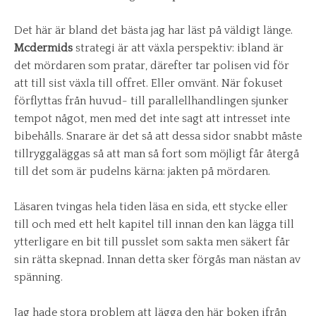
Det här är bland det bästa jag har läst på väldigt länge.
Mcdermids
strategi är att växla perspektiv: ibland är
det mördaren som pratar, därefter tar polisen vid för
att till sist växla till offret. Eller omvänt. När fokuset
förflyttas från huvud- till parallellhandlingen sjunker
tempot något, men med det inte sagt att intresset inte
bibehålls. Snarare är det så att dessa sidor snabbt måste
tillryggaläggas så att man så fort som möjligt får återgå
till det som är pudelns kärna: jakten på mördaren.
Läsaren tvingas hela tiden läsa en sida, ett stycke eller
till och med ett helt kapitel till innan den kan lägga till
ytterligare en bit till pusslet som sakta men säkert får
sin rätta skepnad. Innan detta sker förgås man nästan av
spänning.
Jag hade stora problem att lägga den här boken ifrån