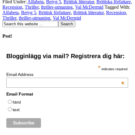
Filed Under:
Alfabeta
,
Betyg 5
,
Brittisk litteratur
,
Brittiska författare
,
Recension
,
Thriller
,
thriller-utmaning
,
Val McDermid
Tagged With:
Alfabeta
,
Betyg 5
,
Brittisk författare
,
Brittisk litteratur
,
Recension
,
Thriller
,
thriller-utmaning
,
Val McDermid
Psst!
Blogginlägg via mail? Registrera dig här:
*
indicates required
Email Address
*
Email Format
html
text