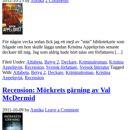
2012-10-25
by
Annika
2 Comments
För någon vecka sedan fick jag ett mejl av ”min” bibliotekarie som
frågade om hon skulle lägga undan Kristina Appelqvists senaste
deckare till mig. Jag som aldrig hade hört talas om författaren […]
Filed Under:
Alfabeta
,
Betyg 2
,
Deckare
,
Kriminalroman
,
Kristina
Appelqvist
,
Recension
,
Svensk författare
,
Svensk litteratur
Tagged
With:
Alfabeta
,
Betyg 2
,
Deckare
,
Kriminalroman
,
Kristina
Appelqvist
,
Recension
Recension: Mörkrets gärning av Val
McDermid
2011-10-09
by
Annika
Leave a Comment