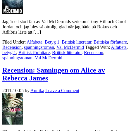
Jag är ett stort fan av Val McDermids serie om Tony Hill och Carol
Jordan och jag blev så otroligt glad när jag både på Bokus och
Adlibris läste att […]
Filed Under:
Alfabeta
,
Betyg 1
,
Brittisk litteratur
,
Brittiska författare
,
Recension
,
spänningsroman
,
Val McDermid
Tagged With:
Alfabeta
,
betyg 1
,
Brittisk författare
,
Brittisk litteratur
,
Recension
,
spänningsroman
,
Val McDermid
Recension: Sanningen om Alice av
Rebecca James
2011-10-05
by
Annika
Leave a Comment