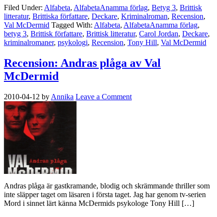
Filed Under:
Alfabeta
,
AlfabetaAnamma förlag
,
Betyg 3
,
Brittisk
litteratur
,
Brittiska författare
,
Deckare
,
Kriminalroman
,
Recension
,
Val McDermid
Tagged With:
Alfabeta
,
AlfabetaAnamma förlag
,
betyg 3
,
Brittisk författare
,
Brittisk litteratur
,
Carol Jordan
,
Deckare
,
kriminalromaner
,
psykologi
,
Recension
,
Tony Hill
,
Val McDermid
Recension: Andras plåga av Val
McDermid
2010-04-12
by
Annika
Leave a Comment
Andras plåga är gastkramande, blodig och skrämmande thriller som
inte släpper taget om läsaren i första taget. Jag har genom tv-serien
Mord i sinnet lärt känna McDermids psykologe Tony Hill […]