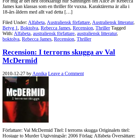
För mig är det helt oförklarligt hur Sanningen om Alice av Rebecca
James kan klassas som en thriller för vuxna. Karaktärerna är alla i
18-års åldern med allt vad detta […]
Filed Under:
Alfabeta
,
Australiensk författare
,
Australiensk litteratur
,
Betyg 1
,
Boktolva
,
Rebecca James
,
Recension
,
Thriller
Tagged
With:
Alfabeta
,
australiensk författare
,
australiensk litteratur
,
boktolva
,
Rebecca James
,
Recension
,
Thriller
Recension: I terrorns skugga av Val
McDermid
2010-12-27
by
Annika
Leave a Comment
Författare: Val McDermid Titel: I terrorns skugga Originalets titel:
Hostage to Murder Utgivningsår: 2006 Förlag: Alfabeta Översättare: