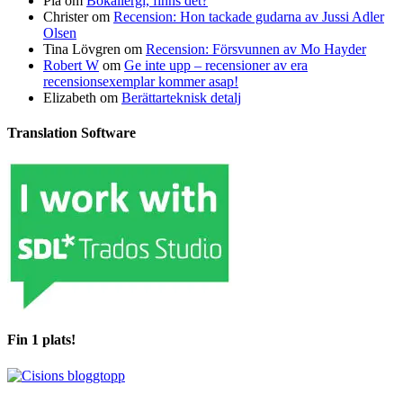
Pia
om
Bokallergi, finns det?
Christer
om
Recension: Hon tackade gudarna av Jussi Adler
Olsen
Tina Lövgren
om
Recension: Försvunnen av Mo Hayder
Robert W
om
Ge inte upp – recensioner av era
recensionsexemplar kommer asap!
Elizabeth
om
Berättarteknisk detalj
Translation Software
Fin 1 plats!