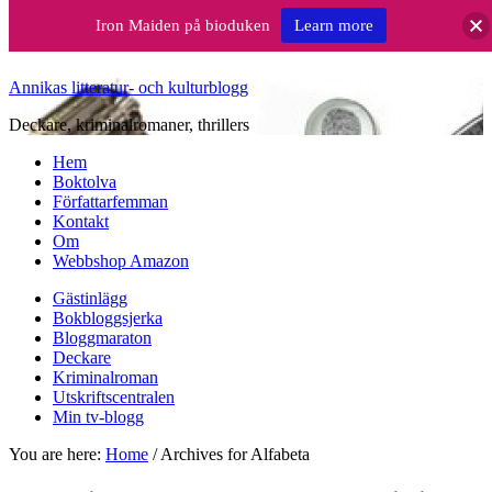
Iron Maiden på bioduken
Learn more
Annikas litteratur- och kulturblogg
Deckare, kriminalromaner, thrillers
Hem
Boktolva
Författarfemman
Kontakt
Om
Webbshop Amazon
Gästinlägg
Bokbloggsjerka
Bloggmaraton
Deckare
Kriminalroman
Utskriftscentralen
Min tv-blogg
You are here:
Home
/
Archives for Alfabeta