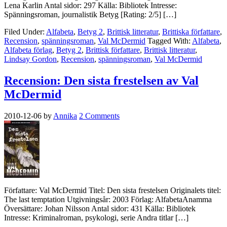
Lena Karlin Antal sidor: 297 Källa: Bibliotek Intresse:
Spänningsroman, journalistik Betyg [Rating: 2/5] […]
Filed Under:
Alfabeta
,
Betyg 2
,
Brittisk litteratur
,
Brittiska författare
,
Recension
,
spänningsroman
,
Val McDermid
Tagged With:
Alfabeta
,
Alfabeta förlag
,
Betyg 2
,
Brittisk författare
,
Brittisk litteratur
,
Lindsay Gordon
,
Recension
,
spänningsroman
,
Val McDermid
Recension: Den sista frestelsen av Val
McDermid
2010-12-06
by
Annika
2 Comments
Författare: Val McDermid Titel: Den sista frestelsen Originalets titel:
The last temptation Utgivningsår: 2003 Förlag: AlfabetaAnamma
Översättare: Johan Nilsson Antal sidor: 431 Källa: Bibliotek
Intresse: Kriminalroman, psykologi, serie Andra titlar […]