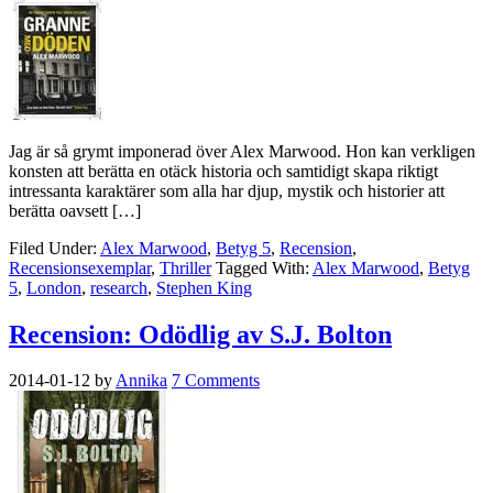
Jag är så grymt imponerad över Alex Marwood. Hon kan verkligen
konsten att berätta en otäck historia och samtidigt skapa riktigt
intressanta karaktärer som alla har djup, mystik och historier att
berätta oavsett […]
Filed Under:
Alex Marwood
,
Betyg 5
,
Recension
,
Recensionsexemplar
,
Thriller
Tagged With:
Alex Marwood
,
Betyg
5
,
London
,
research
,
Stephen King
Recension: Odödlig av S.J. Bolton
2014-01-12
by
Annika
7 Comments