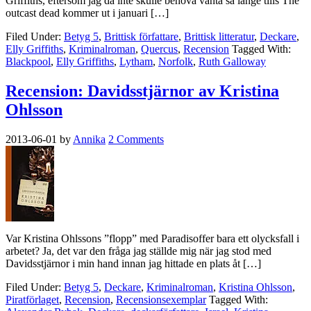
Griffiths, eftersom jag då inte skulle behöva vänta så länge tills The
outcast dead kommer ut i januari […]
Filed Under:
Betyg 5
,
Brittisk författare
,
Brittisk litteratur
,
Deckare
,
Elly Griffiths
,
Kriminalroman
,
Quercus
,
Recension
Tagged With:
Blackpool
,
Elly Griffiths
,
Lytham
,
Norfolk
,
Ruth Galloway
Recension: Davidsstjärnor av Kristina
Ohlsson
2013-06-01
by
Annika
2 Comments
Var Kristina Ohlssons ”flopp” med Paradisoffer bara ett olycksfall i
arbetet? Ja, det var den fråga jag ställde mig när jag stod med
Davidsstjärnor i min hand innan jag hittade en plats åt […]
Filed Under:
Betyg 5
,
Deckare
,
Kriminalroman
,
Kristina Ohlsson
,
Piratförlaget
,
Recension
,
Recensionsexemplar
Tagged With: