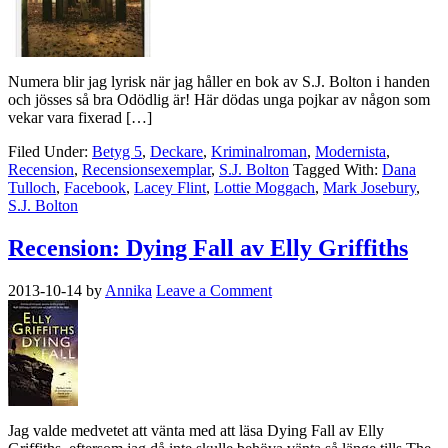
Numera blir jag lyrisk när jag håller en bok av S.J. Bolton i handen
och jösses så bra Odödlig är! Här dödas unga pojkar av någon som
vekar vara fixerad […]
Filed Under:
Betyg 5
,
Deckare
,
Kriminalroman
,
Modernista
,
Recension
,
Recensionsexemplar
,
S.J. Bolton
Tagged With:
Dana
Tulloch
,
Facebook
,
Lacey Flint
,
Lottie Moggach
,
Mark Josebury
,
S.J. Bolton
Recension: Dying Fall av Elly Griffiths
2013-10-14
by
Annika
Leave a Comment
Jag valde medvetet att vänta med att läsa Dying Fall av Elly