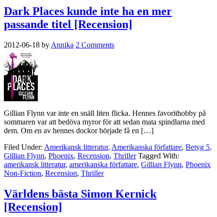
Dark Places kunde inte ha en mer
passande titel [Recension]
2012-06-18
by
Annika
2 Comments
Gillian Flynn var inte en snäll liten flicka. Hennes favorithobby på
sommaren var att bedöva myror för att sedan mata spindlarna med
dem. Om en av hennes dockor började få en […]
Filed Under:
Amerikansk litteratur
,
Amerikanska författare
,
Betyg 5
,
Gillian Flynn
,
Phoenix
,
Recension
,
Thriller
Tagged With:
amerikansk litteratur
,
amerikanska författare
,
Gillian Flynn
,
Phoenix
Non-Fiction
,
Recension
,
Thriller
Världens bästa Simon Kernick
[Recension]