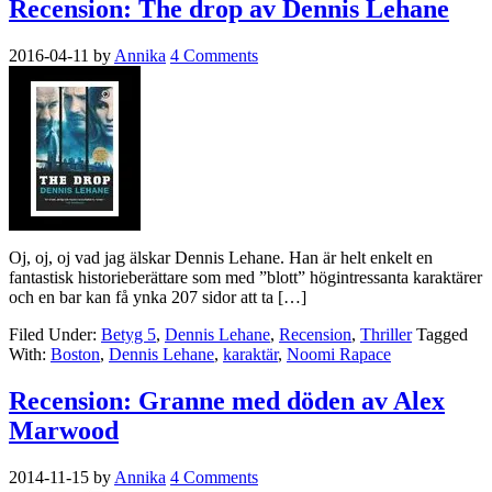
Recension: The drop av Dennis Lehane
2016-04-11
by
Annika
4 Comments
Oj, oj, oj vad jag älskar Dennis Lehane. Han är helt enkelt en
fantastisk historieberättare som med ”blott” högintressanta karaktärer
och en bar kan få ynka 207 sidor att ta […]
Filed Under:
Betyg 5
,
Dennis Lehane
,
Recension
,
Thriller
Tagged
With:
Boston
,
Dennis Lehane
,
karaktär
,
Noomi Rapace
Recension: Granne med döden av Alex
Marwood
2014-11-15
by
Annika
4 Comments