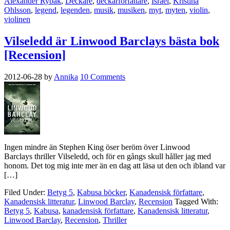
Alexander Rybak
,
Deckare
,
deckarförfattare
,
Israel
,
Kristina
Ohlsson
,
legend
,
legenden
,
musik
,
musiken
,
myt
,
myten
,
violin
,
violinen
Vilseledd är Linwood Barclays bästa bok
[Recension]
2012-06-28
by
Annika
10 Comments
Ingen mindre än Stephen King öser beröm över Linwood
Barclays thriller Vilseledd, och för en gångs skull håller jag med
honom. Det tog mig inte mer än en dag att läsa ut den och ibland var
[…]
Filed Under:
Betyg 5
,
Kabusa böcker
,
Kanadensisk författare
,
Kanadensisk litteratur
,
Linwood Barclay
,
Recension
Tagged With:
Betyg 5
,
Kabusa
,
kanadensisk författare
,
Kanadensisk litteratur
,
Linwood Barclay
,
Recension
,
Thriller