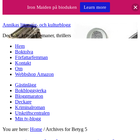
Iron Maiden på bioduken
Learn more
Annikas litteratur- och kulturblogg
Deckare, kriminalromaner, thrillers
Hem
Boktolva
Författarfemman
Kontakt
Om
Webbshop Amazon
Gästinlägg
Bokbloggsjerka
Bloggmaraton
Deckare
Kriminalroman
Utskriftscentralen
Min tv-blogg
You are here:
Home
/
Archives for Betyg 5