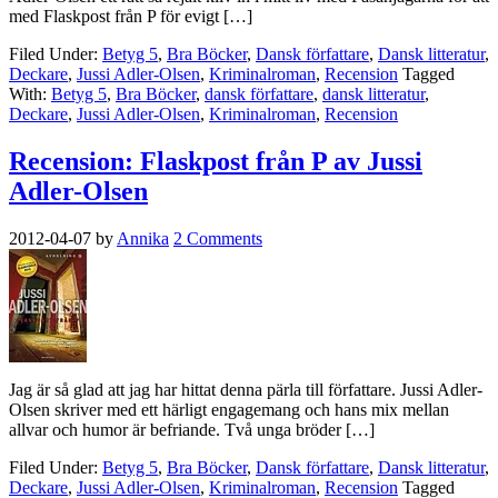
med Flaskpost från P för evigt […]
Filed Under:
Betyg 5
,
Bra Böcker
,
Dansk författare
,
Dansk litteratur
,
Deckare
,
Jussi Adler-Olsen
,
Kriminalroman
,
Recension
Tagged
With:
Betyg 5
,
Bra Böcker
,
dansk författare
,
dansk litteratur
,
Deckare
,
Jussi Adler-Olsen
,
Kriminalroman
,
Recension
Recension: Flaskpost från P av Jussi
Adler-Olsen
2012-04-07
by
Annika
2 Comments
Jag är så glad att jag har hittat denna pärla till författare. Jussi Adler-
Olsen skriver med ett härligt engagemang och hans mix mellan
allvar och humor är befriande. Två unga bröder […]
Filed Under:
Betyg 5
,
Bra Böcker
,
Dansk författare
,
Dansk litteratur
,
Deckare
,
Jussi Adler-Olsen
,
Kriminalroman
,
Recension
Tagged