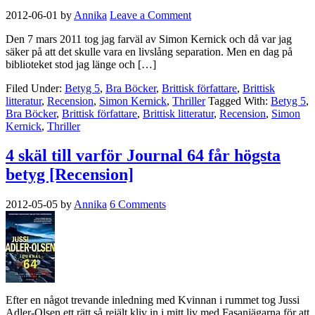
2012-06-01
by
Annika
Leave a Comment
Den 7 mars 2011 tog jag farväl av Simon Kernick och då var jag
säker på att det skulle vara en livslång separation. Men en dag på
biblioteket stod jag länge och […]
Filed Under:
Betyg 5
,
Bra Böcker
,
Brittisk författare
,
Brittisk
litteratur
,
Recension
,
Simon Kernick
,
Thriller
Tagged With:
Betyg 5
,
Bra Böcker
,
Brittisk författare
,
Brittisk litteratur
,
Recension
,
Simon
Kernick
,
Thriller
4 skäl till varför Journal 64 får högsta
betyg [Recension]
2012-05-05
by
Annika
6 Comments
Efter en något trevande inledning med Kvinnan i rummet tog Jussi
Adler-Olsen ett rätt så rejält kliv in i mitt liv med Fasanjägarna för att