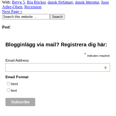
With:
Betyg 5
,
Bra Böcker
,
dansk författare
,
dansk litteratur
,
Jussi
Adler-Olsen
,
Recension
Next Page »
Psst!
Blogginlägg via mail? Registrera dig här:
*
indicates required
Email Address
*
Email Format
html
text