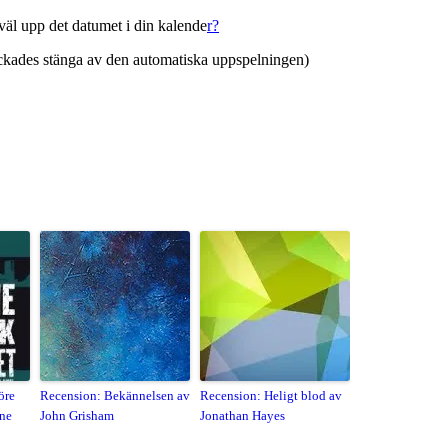
väl upp det datumet i din kalende
r?
lyckades stänga av den automatiska uppspelningen)
öre
Recension: Bekännelsen av
Recension: Heligt blod av
ane
John Grisham
Jonathan Hayes