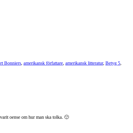
rt Bonniers
,
amerikansk författare
,
amerikansk litteratur
,
Betyg 5
,
h varit oense om hur man ska tolka. 🙂