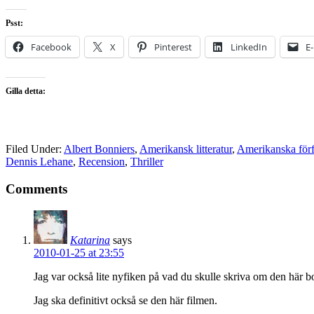
Psst:
Facebook
X
Pinterest
LinkedIn
E
Gilla detta:
Filed Under:
Albert Bonniers
,
Amerikansk litteratur
,
Amerikanska förf
Dennis Lehane
,
Recension
,
Thriller
Comments
Katarina
says
2010-01-25 at 23:55
Jag var också lite nyfiken på vad du skulle skriva om den här bo
Jag ska definitivt också se den här filmen.