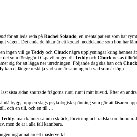
land
för att leda reda på
Rachel Solando
, en mentalpatient som har rymt
 tagit vägen. Det enda de hittar är ett kodad meddelande som hon har lämn
men ingen vill ge
Teddy
och
Chuck
några upplysningar kring hennes åte
r det som försiggår i C-paviljongen dit
Teddy
och
Chuck
nekas tillträ
er sig för att lägga ner utredningen. Följande dag ska han och
Chuc
dy
kan ej längre urskilja vad som är sanning och vad som är lögn.
läst sista sidan snurrade frågorna runt, runt i mitt huvud. Efter en andra
ändå bygga upp en slags psykologisk spänning som gör att läsaren upple
ll, och en till, och en till …
”
Teddy
: man känner samma skräck, förvirring och rädsla som honom. Ja, 
v, men de är i alla fall kännbara.
r ingenting annat än ett mästerverk!