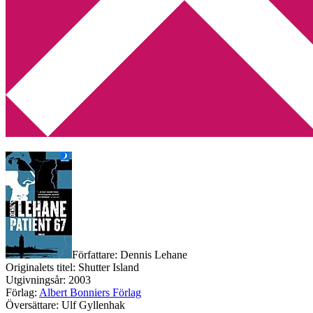
Min tv-blogg
You are here:
Home
/
Albert Bonniers
/
Recension: Patient 67 av Den
Recension: Patient 67 av Denni
2010-01-25
by
Annika
6 Comments
Recension: Patient 67 av Dennis Lehane
Författare: Dennis Lehane
Originalets titel: Shutter Island
Utgivningsår: 2003
Förlag:
Albert Bonniers Förlag
Översättare: Ulf Gyllenhak