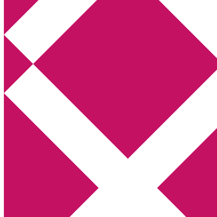
Annikas litteratur- och kulturblogg
Deckare, kriminalromaner, thrillers
Hem
Boktolva
Författarfemman
Kontakt
Om
Webbshop Amazon
Gästinlägg
Bokbloggsjerka
Bloggmaraton
Deckare
Kriminalroman
Utskriftscentralen