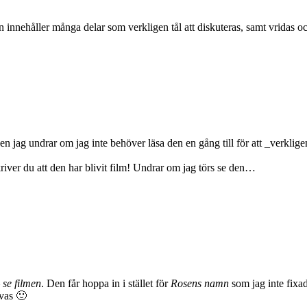
n innehåller många delar som verkligen tål att diskuteras, samt vridas o
 jag undrar om jag inte behöver läsa den en gång till för att _verkligen_ 
river du att den har blivit film! Undrar om jag törs se den…
 se filmen
. Den får hoppa in i stället för
Rosens namn
som jag inte fixad
övas 🙂