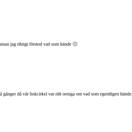
innan jag riktigt förstod vad som hände 🙂
vå gånger då vår bokcirkel var rätt oeniga om vad som egentligen hände