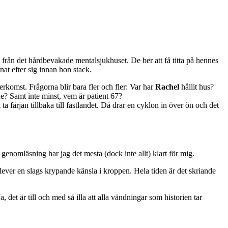
 från det hårdbevakade mentalsjukhuset. De ber att få titta på hennes
at efter sig innan hon stack.
rkomst. Frågorna blir bara fler och fler: Var har
Rachel
hållit hus?
de? Samt inte minst, vem är patient 67?
k
ta färjan tillbaka till fastlandet. Då drar en cyklon in över ön och det
 genomläsning har jag det mesta (dock inte allt) klart för mig.
ver en slags krypande känsla i kroppen. Hela tiden är det skriande
det är till och med så illa att alla vändningar som historien tar