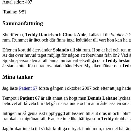
Antal sidor: 407
[Rating: 5/5]
Sammanfattning
Sherifferna,
Teddy Daniels
och
Chuck Aule
, kallas ut till
Shutter Is
rum. Rummet är litet och där finns inga ledtrådar till vart hon kan ha
Efter en kort tid återvänder
Solando
till sitt rum. Hon är hel och ren 
Är det över huvud taget möjligt för någon att försvinna från ön? Vad ä
Sjukhuspersonalen är allt annat än samarbetsvilliga och
Teddy
bestämm
är startskottet för en rad oväntade händelser. Mystiken tätnar och
Ted
Mina tankar
Jag läste
Patient 67
första gången i oktober 2007 och efter att jag hade 
Tempot i
Patient 67
är allt annat än högt men
Dennis Lehane
lyckas 
behovet att få veta hur det går närvarande och man måste läsa en sida ti
Intrigen är så genialiskt uppbyggd att läsaren till slut dras in och “blir
framkallar migränanfall. Kanske inte lika häftiga som
Teddy
drabbas a
Jag brukar inte ta till så här kraftiga uttryck i min mun, men det här ä