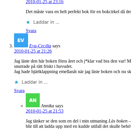
2010-01-25 at 23:16
Det måste vara en helt perfekt bok för en bokcirkel då de
Laddar in …
Svara
Eva-Cecilia
says
2010-01-25 at 21:26
Jag läste den här boken förra året och j*klar vad bra den var! Men
snurrade på rätt friskt i huvudet.
Jag hade hjärtklappning emellanåt när jag läste boken och nu sk
Laddar in …
Svara
Annika
says
2010-01-25 at 21:53
Jag tänker se den som en del i min utmaning
Läs boken –
blir till att ladda upp med en kudde utifall det skulle beh