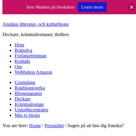
Iron Maiden på bioduken
Learn more
Annikas litteratur- och kulturblogg
Deckare, kriminalromaner, thrillers
Hem
Boktolva
Författarfemman
Kontakt
Om
Webbshop Amazon
Gästinlägg
Bokbloggsjerka
Bloggmaraton
Deckare
Kriminalroman
Utskriftscentralen
Min tv-blogg
You are here:
Home
/
Personligt
/
Sugen på att lära dig franska?