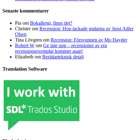
Senaste kommentarer
Pia
om
Bokallergi, finns det?
Christer
om
Recension: Hon tackade gudarna av Jussi Adler
Olsen
Tina Lövgren
om
Recension: Försvunnen av Mo Hayder
Robert W
om
Ge inte upp – recensioner av era
recensionsexemplar kommer asap!
Elizabeth
om
Berättarteknisk detalj
Translation Software