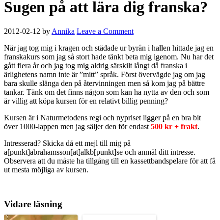
Sugen på att lära dig franska?
2012-02-12
by
Annika
Leave a Comment
När jag tog mig i kragen och städade ur byrån i hallen hittade jag en
franskakurs som jag så stort hade tänkt beta mig igenom. Nu har det
gått flera år och jag tog mig aldrig särskilt långt då franska i
ärlighetens namn inte är ”mitt” språk. Först övervägde jag om jag
bara skulle slänga den på återvinningen men så kom jag på bättre
tankar. Tänk om det finns någon som kan ha nytta av den och som
är villig att köpa kursen för en relativt billig penning?
Kursen är i Naturmetodens regi och nypriset ligger på en bra bit
över 1000-lappen men jag säljer den för endast
500 kr + frakt
.
Intresserad? Skicka då ett mejl till mig på
a[punkt]abrahamsson[at]alkb[punkt]se och anmäl ditt intresse.
Observera att du måste ha tillgång till en kassettbandspelare för att få
ut mesta möjliga av kursen.
Vidare läsning