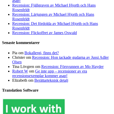
asap!
Recension: Fjällgraven av Michael Hjorth och Hans
Rosenfeldt
Recension: Lärjungen av Michael Hjorth och Hans
Rosenfeldt
Recension: Det fördolda av Michael Hjorth och Hans
Rosenfeldt
Recension: Flickoffret av James Oswald
Senaste kommentarer
Pia
om
Bokallergi, finns det?
Christer
om
Recension: Hon tackade gudarna av Jussi Adler
Olsen
Tina Lövgren
om
Recension: Försvunnen av Mo Hayder
Robert W
om
Ge inte upp – recensioner av era
recensionsexemplar kommer asap!
Elizabeth
om
Berättarteknisk detalj
Translation Software