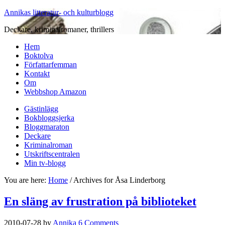
Annikas litteratur- och kulturblogg
Deckare, kriminalromaner, thrillers
Hem
Boktolva
Författarfemman
Kontakt
Om
Webbshop Amazon
Gästinlägg
Bokbloggsjerka
Bloggmaraton
Deckare
Kriminalroman
Utskriftscentralen
Min tv-blogg
You are here:
Home
/
Archives for Åsa Linderborg
En släng av frustration på biblioteket
2010-07-28
by
Annika
6 Comments