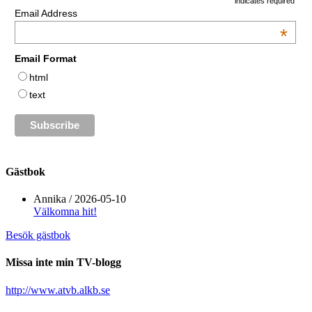
indicates required
Email Address
*
Email Format
html
text
Gästbok
Annika
/
2026-05-10
Välkomna hit!
Besök gästbok
Missa inte min TV-blogg
http://www.atvb.alkb.se