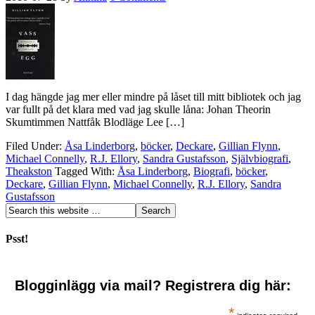
I dag hängde jag mer eller mindre på låset till mitt bibliotek och jag
var fullt på det klara med vad jag skulle låna: Johan Theorin
Skumtimmen Nattfåk Blodläge Lee […]
Filed Under:
Åsa Linderborg
,
böcker
,
Deckare
,
Gillian Flynn
,
Michael Connelly
,
R.J. Ellory
,
Sandra Gustafsson
,
Självbiografi
,
Theakston
Tagged With:
Åsa Linderborg
,
Biografi
,
böcker
,
Deckare
,
Gillian Flynn
,
Michael Connelly
,
R.J. Ellory
,
Sandra
Gustafsson
Psst!
Blogginlägg via mail? Registrera dig här:
*