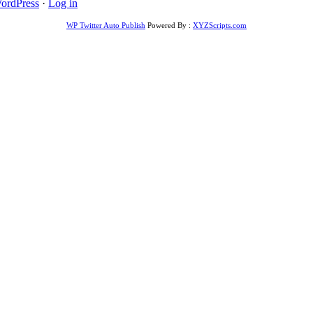
ordPress
·
Log in
WP Twitter Auto Publish
Powered By :
XYZScripts.com