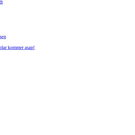
dt
sen
mplar kommer asap!