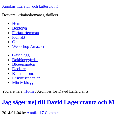
Annikas litteratur- och kulturblogg
Deckare, kriminalromaner, thrillers
Hem
Boktolva
Författarfemman
Kontakt
Om
Webbshop Amazon
Gästinlägg
Bokbloggsjerka
Bloggmaraton
Deckare
Kriminalroman
Utskriftscentralen
Min tv-blogg
You are here:
Home
/
Archives for David Lagercrantz
Jag säger nej till David Lagercrantz och 
2014-01-04
by
Annika
17 Comments