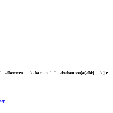
är du välkommen att skicka ett mail till a.abrahamsson[at]alkb[punkt]se
sap!