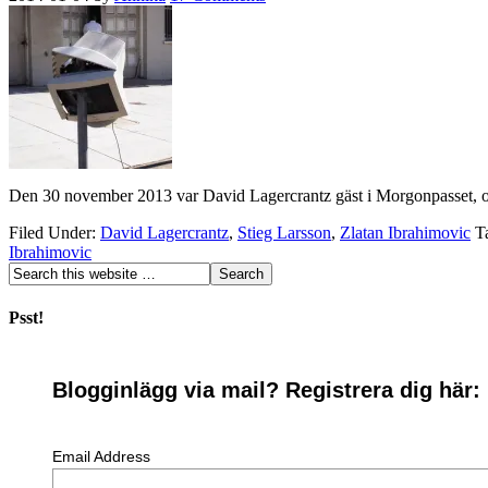
Den 30 november 2013 var David Lagercrantz gäst i Morgonpasset, och
Filed Under:
David Lagercrantz
,
Stieg Larsson
,
Zlatan Ibrahimovic
T
Ibrahimovic
Psst!
Blogginlägg via mail? Registrera dig här:
Email Address