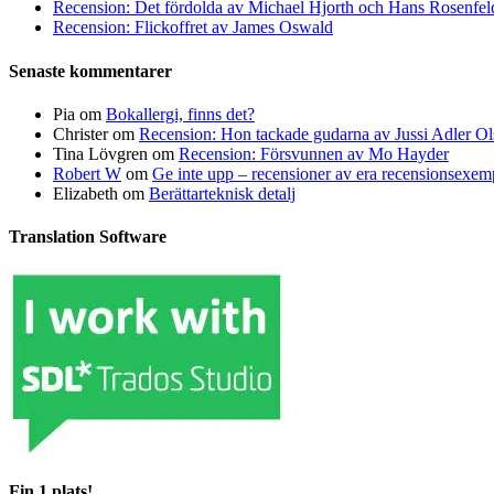
Recension: Det fördolda av Michael Hjorth och Hans Rosenfel
Recension: Flickoffret av James Oswald
Senaste kommentarer
Pia
om
Bokallergi, finns det?
Christer
om
Recension: Hon tackade gudarna av Jussi Adler Ol
Tina Lövgren
om
Recension: Försvunnen av Mo Hayder
Robert W
om
Ge inte upp – recensioner av era recensionsexe
Elizabeth
om
Berättarteknisk detalj
Translation Software
Fin 1 plats!