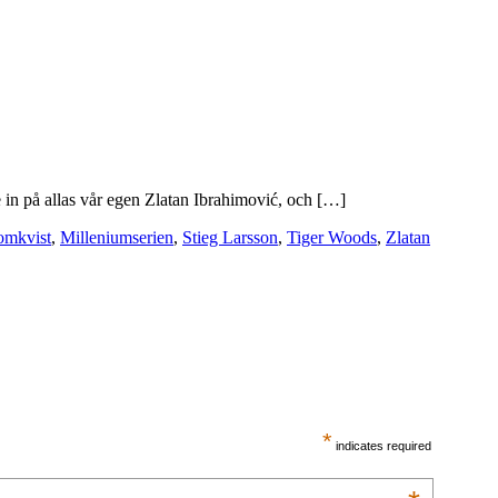
in på allas vår egen Zlatan Ibrahimović, och […]
omkvist
,
Milleniumserien
,
Stieg Larsson
,
Tiger Woods
,
Zlatan
*
indicates required