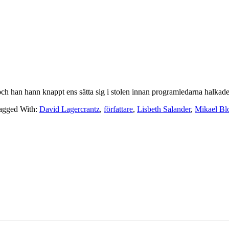
 han hann knappt ens sätta sig i stolen innan programledarna halkade 
agged With:
David Lagercrantz
,
författare
,
Lisbeth Salander
,
Mikael Bl