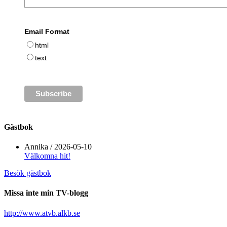
Email Format
html
text
Gästbok
Annika
/
2026-05-10
Välkomna hit!
Besök gästbok
Missa inte min TV-blogg
http://www.atvb.alkb.se