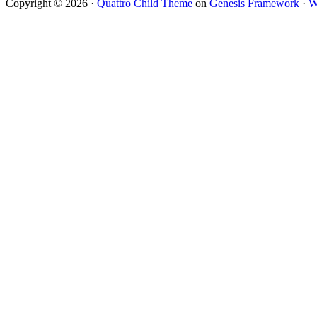
Copyright © 2026 ·
Quattro Child Theme
on
Genesis Framework
·
W