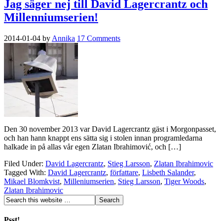
Jag säger nej till David Lagercrantz och
Millenniumserien!
2014-01-04
by
Annika
17 Comments
Den 30 november 2013 var David Lagercrantz gäst i Morgonpasset,
och han hann knappt ens sätta sig i stolen innan programledarna
halkade in på allas vår egen Zlatan Ibrahimović, och […]
Filed Under:
David Lagercrantz
,
Stieg Larsson
,
Zlatan Ibrahimovic
Tagged With:
David Lagercrantz
,
författare
,
Lisbeth Salander
,
Mikael Blomkvist
,
Milleniumserien
,
Stieg Larsson
,
Tiger Woods
,
Zlatan Ibrahimovic
Psst!