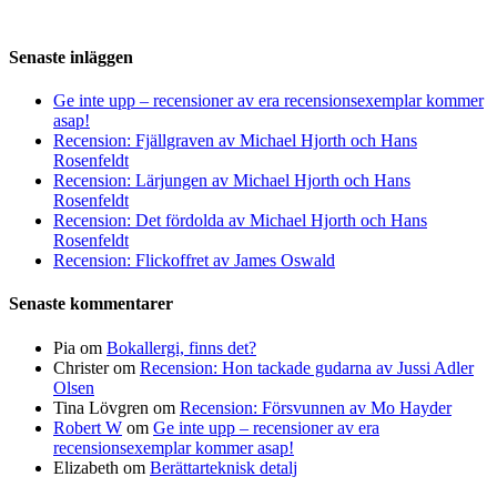
Senaste inläggen
Ge inte upp – recensioner av era recensionsexemplar kommer
asap!
Recension: Fjällgraven av Michael Hjorth och Hans
Rosenfeldt
Recension: Lärjungen av Michael Hjorth och Hans
Rosenfeldt
Recension: Det fördolda av Michael Hjorth och Hans
Rosenfeldt
Recension: Flickoffret av James Oswald
Senaste kommentarer
Pia
om
Bokallergi, finns det?
Christer
om
Recension: Hon tackade gudarna av Jussi Adler
Olsen
Tina Lövgren
om
Recension: Försvunnen av Mo Hayder
Robert W
om
Ge inte upp – recensioner av era
recensionsexemplar kommer asap!
Elizabeth
om
Berättarteknisk detalj