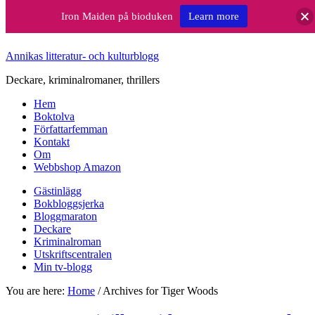
Iron Maiden på bioduken
Learn more
Annikas litteratur- och kulturblogg
Deckare, kriminalromaner, thrillers
Hem
Boktolva
Författarfemman
Kontakt
Om
Webbshop Amazon
Gästinlägg
Bokbloggsjerka
Bloggmaraton
Deckare
Kriminalroman
Utskriftscentralen
Min tv-blogg
You are here:
Home
/
Archives for Tiger Woods