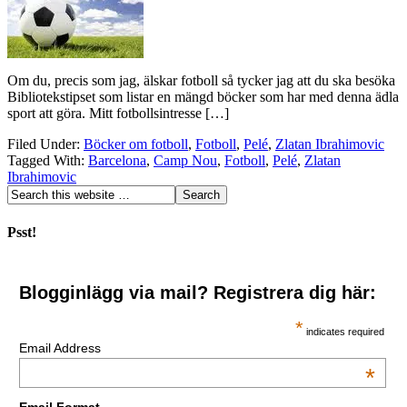
Om du, precis som jag, älskar fotboll så tycker jag att du ska besöka
Bibliotekstipset som listar en mängd böcker som har med denna ädla
sport att göra. Mitt fotbollsintresse […]
Filed Under:
Böcker om fotboll
,
Fotboll
,
Pelé
,
Zlatan Ibrahimovic
Tagged With:
Barcelona
,
Camp Nou
,
Fotboll
,
Pelé
,
Zlatan
Ibrahimovic
Psst!
Blogginlägg via mail? Registrera dig här:
*
indicates required
Email Address
*
Email Format