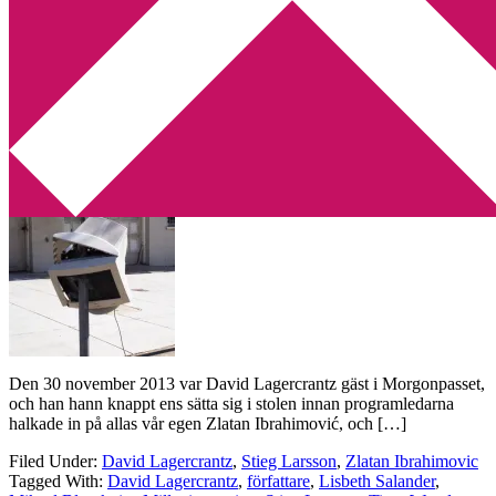
Min tv-blogg
You are here:
Home
/
Archives for Zlatan Ibrahimovic
Jag säger nej till David Lagercrantz och
Millenniumserien!
2014-01-04
by
Annika
17 Comments
Den 30 november 2013 var David Lagercrantz gäst i Morgonpasset,
och han hann knappt ens sätta sig i stolen innan programledarna
halkade in på allas vår egen Zlatan Ibrahimović, och […]
Filed Under:
David Lagercrantz
,
Stieg Larsson
,
Zlatan Ibrahimovic
Tagged With:
David Lagercrantz
,
författare
,
Lisbeth Salander
,