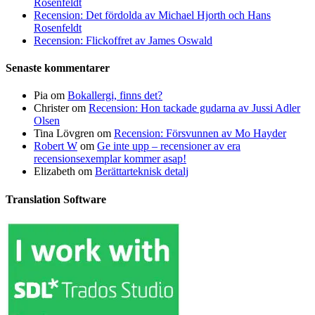
Rosenfeldt
Recension: Det fördolda av Michael Hjorth och Hans
Rosenfeldt
Recension: Flickoffret av James Oswald
Senaste kommentarer
Pia
om
Bokallergi, finns det?
Christer
om
Recension: Hon tackade gudarna av Jussi Adler
Olsen
Tina Lövgren
om
Recension: Försvunnen av Mo Hayder
Robert W
om
Ge inte upp – recensioner av era
recensionsexemplar kommer asap!
Elizabeth
om
Berättarteknisk detalj
Translation Software