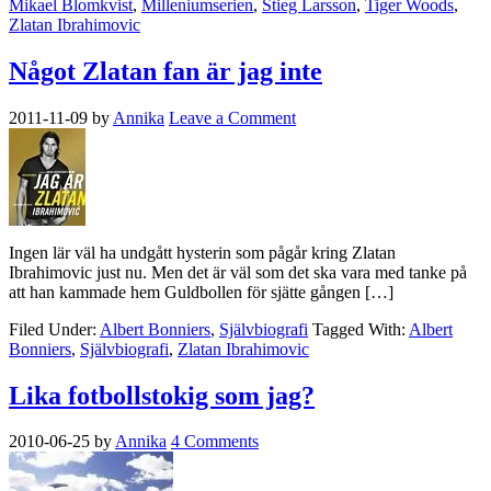
Mikael Blomkvist
,
Milleniumserien
,
Stieg Larsson
,
Tiger Woods
,
Zlatan Ibrahimovic
Något Zlatan fan är jag inte
2011-11-09
by
Annika
Leave a Comment
Ingen lär väl ha undgått hysterin som pågår kring Zlatan
Ibrahimovic just nu. Men det är väl som det ska vara med tanke på
att han kammade hem Guldbollen för sjätte gången […]
Filed Under:
Albert Bonniers
,
Självbiografi
Tagged With:
Albert
Bonniers
,
Självbiografi
,
Zlatan Ibrahimovic
Lika fotbollstokig som jag?
2010-06-25
by
Annika
4 Comments