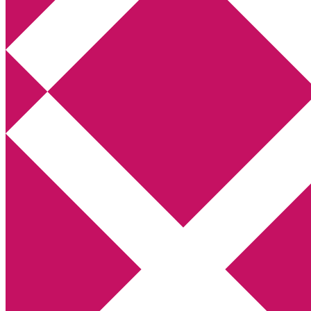
Annikas litteratur- och kulturblogg
Deckare, kriminalromaner, thrillers
Hem
Boktolva
Författarfemman
Kontakt
Om
Webbshop Amazon
Gästinlägg
Bokbloggsjerka
Bloggmaraton
Deckare
Kriminalroman
Utskriftscentralen