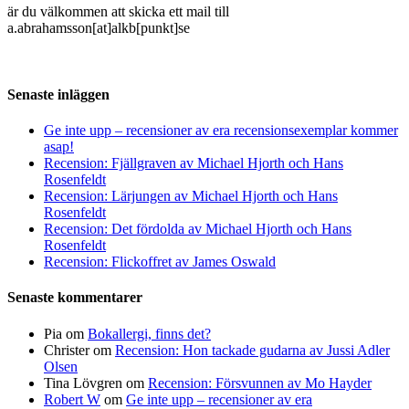
är du välkommen att skicka ett mail till
a.abrahamsson[at]alkb[punkt]se
Senaste inläggen
Ge inte upp – recensioner av era recensionsexemplar kommer
asap!
Recension: Fjällgraven av Michael Hjorth och Hans
Rosenfeldt
Recension: Lärjungen av Michael Hjorth och Hans
Rosenfeldt
Recension: Det fördolda av Michael Hjorth och Hans
Rosenfeldt
Recension: Flickoffret av James Oswald
Senaste kommentarer
Pia
om
Bokallergi, finns det?
Christer
om
Recension: Hon tackade gudarna av Jussi Adler
Olsen
Tina Lövgren
om
Recension: Försvunnen av Mo Hayder
Robert W
om
Ge inte upp – recensioner av era