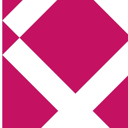
Annikas litteratur- och kulturblogg
Deckare, kriminalromaner, thrillers
Hem
Boktolva
Författarfemman
Kontakt
Om
Webbshop Amazon
Gästinlägg
Bokbloggsjerka
Bloggmaraton
Deckare
Kriminalroman
Utskriftscentralen