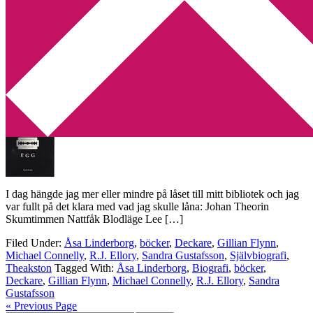
Min tv-blogg
You are here:
Home
/
Archives for Gillian Flynn
En släng av frustration på biblioteket
2010-07-28
by
Annika
6 Comments
I dag hängde jag mer eller mindre på låset till mitt bibliotek och jag
var fullt på det klara med vad jag skulle låna: Johan Theorin
Skumtimmen Nattfåk Blodläge Lee […]
Filed Under:
Åsa Linderborg
,
böcker
,
Deckare
,
Gillian Flynn
,
Michael Connelly
,
R.J. Ellory
,
Sandra Gustafsson
,
Självbiografi
,
Theakston
Tagged With:
Åsa Linderborg
,
Biografi
,
böcker
,
Deckare
,
Gillian Flynn
,
Michael Connelly
,
R.J. Ellory
,
Sandra
Gustafsson
« Previous Page