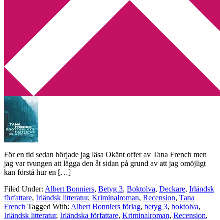
Min tv-blogg
You are here:
Home
/
Archives for Irländska författare
Recension: Brottsplats: Faithful Place av
Tana French
2011-10-16
by
Annika
2 Comments
För en tid sedan började jag läsa Okänt offer av Tana French men
jag var tvungen att lägga den åt sidan på grund av att jag omöjligt
kan förstå hur en […]
Filed Under:
Albert Bonniers
,
Betyg 3
,
Boktolva
,
Deckare
,
Irländsk
författare
,
Irländsk litteratur
,
Kriminalroman
,
Recension
,
Tana
French
Tagged With:
Albert Bonniers förlag
,
betyg 3
,
boktolva
,
Irländsk litteratur
,
Irländska författare
,
Kriminalroman
,
Recension
,