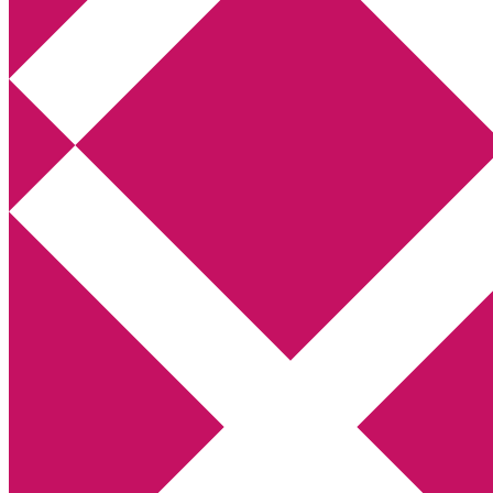
Annikas litteratur- och kulturblogg
Deckare, kriminalromaner, thrillers
Hem
Boktolva
Författarfemman
Kontakt
Om
Webbshop Amazon
Gästinlägg
Bokbloggsjerka
Bloggmaraton
Deckare
Kriminalroman
Utskriftscentralen