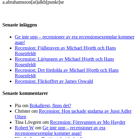
a.abrahamsson[at]alkb[punkt]se
Senaste inläggen
Ge inte upp – recensioner av era recensionsexemplar kommer
asap!
Recension: Fjällgraven av Michael Hjorth och Hans
Rosenfeldt
Recension: Lärjungen av Michael Hjorth och Hans
Rosenfeldt
Recension: Det fördolda av Michael Hjorth och Hans
Rosenfeldt
Recension: Flickoffret av James Oswald
Senaste kommentarer
Pia
om
Bokallergi, finns det?
Christer
om
Recension: Hon tackade gudarna av Jussi Adler
Olsen
Tina Lövgren
om
Recension: Försvunnen av Mo Hayder
Robert W
om
Ge inte upp – recensioner av era
recensionsexemplar kommer asap!