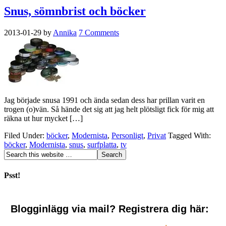
Snus, sömnbrist och böcker
2013-01-29
by
Annika
7 Comments
Jag började snusa 1991 och ända sedan dess har prillan varit en
trogen (o)vän. Så hände det sig att jag helt plötsligt fick för mig att
räkna ut hur mycket […]
Filed Under:
böcker
,
Modernista
,
Personligt
,
Privat
Tagged With:
böcker
,
Modernista
,
snus
,
surfplatta
,
tv
Psst!
Blogginlägg via mail? Registrera dig här: