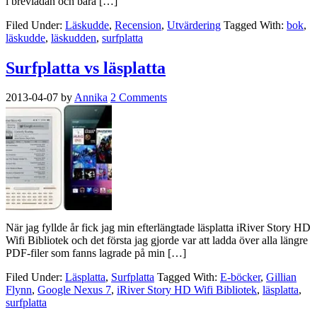
i brevlådan och bara […]
Filed Under:
Läskudde
,
Recension
,
Utvärdering
Tagged With:
bok
,
läskudde
,
läskudden
,
surfplatta
Surfplatta vs läsplatta
2013-04-07
by
Annika
2 Comments
När jag fyllde år fick jag min efterlängtade läsplatta iRiver Story HD
Wifi Bibliotek och det första jag gjorde var att ladda över alla längre
PDF-filer som fanns lagrade på min […]
Filed Under:
Läsplatta
,
Surfplatta
Tagged With:
E-böcker
,
Gillian
Flynn
,
Google Nexus 7
,
iRiver Story HD Wifi Bibliotek
,
läsplatta
,
surfplatta