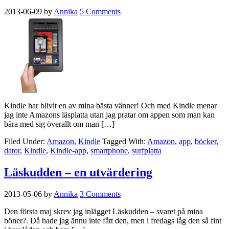
2013-06-09
by
Annika
5 Comments
Kindle har blivit en av mina bästa vänner! Och med Kindle menar
jag inte Amazons läsplatta utan jag pratar om appen som man kan
bära med sig överallt om man […]
Filed Under:
Amazon
,
Kindle
Tagged With:
Amazon
,
app
,
böcker
,
dator
,
Kindle
,
Kindle-app
,
smartphone
,
surfplatta
Läskudden – en utvärdering
2013-05-06
by
Annika
3 Comments
Den första maj skrev jag inlägget Läskudden – svaret på mina
böner?. Då hade jag ännu inte fått den, men i fredags låg den så fint