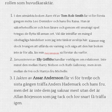
rollen som huvudkaraktär.
I den utmärkta boken
Barn 44
av
Tom Rob Smith
får vi för första
gången möta Leo Demidov och hans fru Raisa. Han är
säkerhetsofficer och hon lärare och genom ett smutsigt spel
tvingas de flytta till annan ort. Väl där inträffar en mängd
obehagliga händelser som jag inte tänker avslöja här.
Känner mig
dock tvungen att utfärda en varning och säga att den här boken
inte är för alla, läs min
så förstår du varför.
recension
Janusstenen
av
Elly Griffiths
handlar verkligen om relationer. Inte
minst den mellan Harry Nelson och Ruth Galloway, men även
mellan de två och Harrys fru Michelle.
I
Jakten
av
Assar Andersson
får vi för tredje och
sista gången träffa Anders Hademark och hans fru,
men det är inte dem jag saknar mest utan det är
Allan Börjesson som jag tack och lov snart få träffa
igen.