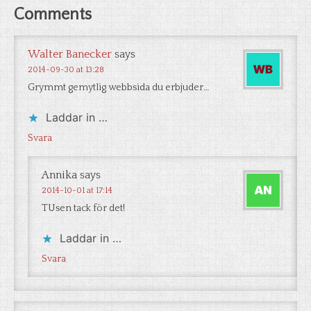
Comments
Walter Banecker
says
2014-09-30 at 13:28
Grymmt gemytlig webbsida du erbjuder…
Laddar in …
Svara
Annika
says
2014-10-01 at 17:14
TUsen tack för det!
Laddar in …
Svara