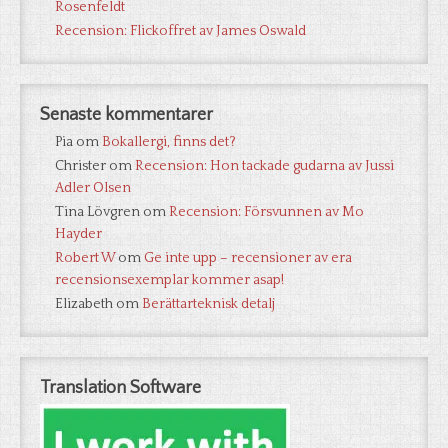
Rosenfeldt
Recension: Flickoffret av James Oswald
Senaste kommentarer
Pia
om
Bokallergi, finns det?
Christer
om
Recension: Hon tackade gudarna av Jussi
Adler Olsen
Tina Lövgren
om
Recension: Försvunnen av Mo
Hayder
Robert W
om
Ge inte upp – recensioner av era
recensionsexemplar kommer asap!
Elizabeth
om
Berättarteknisk detalj
Translation Software