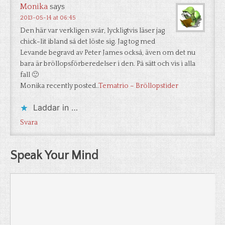
Monika
says
2013-05-14 at 06:45
Den här var verkligen svår, lyckligtvis läser jag
chick-lit ibland så det löste sig. Jag tog med
Levande begravd av Peter James också, även om det nu
bara är bröllopsförberedelser i den. På sätt och vis i alla
fall 🙂
Monika recently posted..
Tematrio – Bröllopstider
Laddar in …
Svara
Speak Your Mind