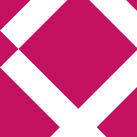
Annikas litteratur- och
kulturblogg
Deckare, kriminalromaner, thrillers
Hem
Boktolva
Författarfemman
Kontakt
Om
Webbshop Amazon
Gästinlägg
Bokbloggsjerka
Bloggmaraton
Deckare
Kriminalroman
Utskriftscentralen
Min tv-blogg