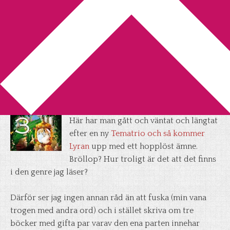
You are here:
Home
/
Okategoriserade
/
Tematrio –
Bröllop
Tematrio – Bröllop
2013-05-14
by
Annika
3 Comments
Här har man gått och väntat och längtat
efter en ny
Tematrio och så kommer
Lyran
upp med ett hopplöst ämne.
Bröllop? Hur troligt är det att det finns
i den genre jag läser?
Därför ser jag ingen annan råd än att fuska (min vana
trogen med andra ord) och i stället skriva om tre
böcker med gifta par varav den ena parten innehar