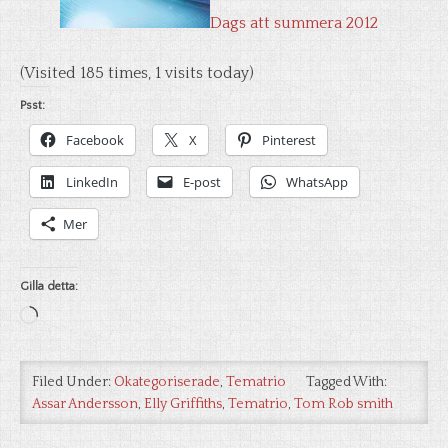
Dags att summera 2012
(Visited 185 times, 1 visits today)
Psst:
Facebook
X
Pinterest
LinkedIn
E-post
WhatsApp
Mer
Gilla detta:
Laddar
in
…
Filed Under:
Okategoriserade
,
Tematrio
Tagged With:
Assar Andersson
,
Elly Griffiths
,
Tematrio
,
Tom Rob smith