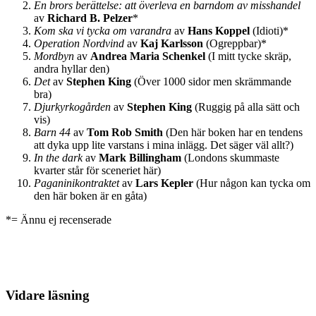
En brors berättelse: att överleva en barndom av misshandel
av
Richard B. Pelzer
*
Kom ska vi tycka om varandra
av
Hans Koppel
(Idioti)*
Operation Nordvind
av
Kaj Karlsson
(Ogreppbar)*
Mordbyn
av
Andrea Maria Schenkel
(I mitt tycke skräp,
andra hyllar den)
Det
av
Stephen King
(Över 1000 sidor men skrämmande
bra)
Djurkyrkogården
av
Stephen King
(Ruggig på alla sätt och
vis)
Barn 44
av
Tom Rob Smith
(Den här boken har en tendens
att dyka upp lite varstans i mina inlägg. Det säger väl allt?)
In the dark
av
Mark Billingham
(Londons skummaste
kvarter står för sceneriet här)
Paganinikontraktet
av
Lars Kepler
(Hur någon kan tycka om
den här boken är en gåta)
*= Ännu ej recenserade
Vidare läsning