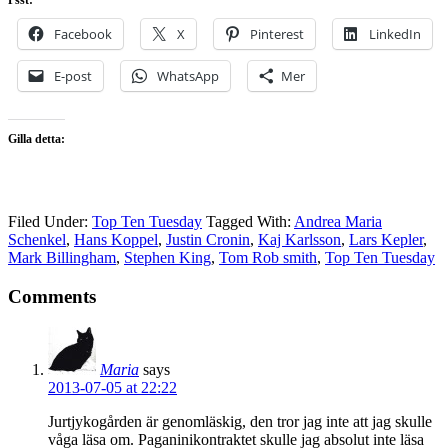
Psst:
Facebook
X
Pinterest
LinkedIn
E-post
WhatsApp
Mer
Gilla detta:
Filed Under:
Top Ten Tuesday
Tagged With:
Andrea Maria
Schenkel
,
Hans Koppel
,
Justin Cronin
,
Kaj Karlsson
,
Lars Kepler
,
Mark Billingham
,
Stephen King
,
Tom Rob smith
,
Top Ten Tuesday
Comments
Maria
says
2013-07-05 at 22:22
Jurtjykogården är genomläskig, den tror jag inte att jag skulle
våga läsa om. Paganinikontraktet skulle jag absolut inte läsa