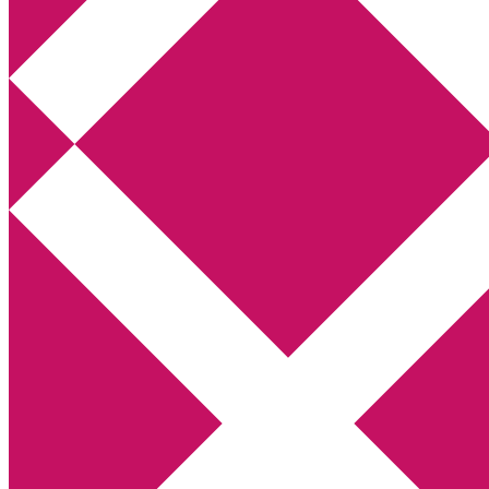
Annikas litteratur- och kulturblogg
Deckare, kriminalromaner, thrillers
Hem
Boktolva
Författarfemman
Kontakt
Om
Webbshop Amazon
Gästinlägg
Bokbloggsjerka
Bloggmaraton
Deckare
Kriminalroman
Utskriftscentralen