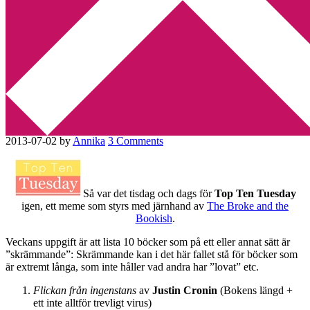
Min tv-blogg
You are here:
Home
/
Top Ten Tuesday
/
Top Ten Tuesday –
skrämmande böcker
Top Ten Tuesday –
skrämmande böcker
2013-07-02
by
Annika
3 Comments
Så var det tisdag och dags för
Top Ten Tuesday
igen, ett meme som styrs med järnhand av
The Broke and the
Bookish
.
Veckans uppgift är att lista 10 böcker som på ett eller annat sätt är
”skrämmande”: Skrämmande kan i det här fallet stå för böcker som
är extremt långa, som inte håller vad andra har ”lovat” etc.
Flickan från ingenstans
av
Justin Cronin
(Bokens längd +
ett inte alltför trevligt virus)