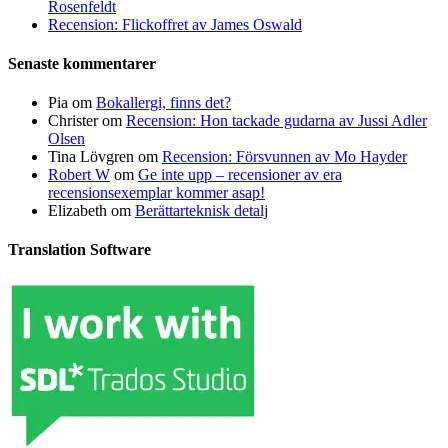
Rosenfeldt
Recension: Flickoffret av James Oswald
Senaste kommentarer
Pia
om
Bokallergi, finns det?
Christer
om
Recension: Hon tackade gudarna av Jussi Adler
Olsen
Tina Lövgren
om
Recension: Försvunnen av Mo Hayder
Robert W
om
Ge inte upp – recensioner av era
recensionsexemplar kommer asap!
Elizabeth
om
Berättarteknisk detalj
Translation Software