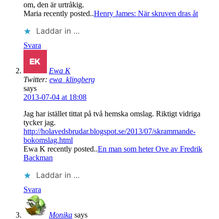
om, den är urtråkig.
Maria recently posted..
Henry James: När skruven dras åt
Laddar in …
Svara
Ewa K
Twitter:
ewa_klingberg
says
2013-07-04 at 18:08
Jag har istället tittat på två hemska omslag. Riktigt vidriga
tycker jag.
http://holavedsbrudar.blogspot.se/2013/07/skrammande-
bokomslag.html
Ewa K recently posted..
En man som heter Ove av Fredrik
Backman
Laddar in …
Svara
Monika
says