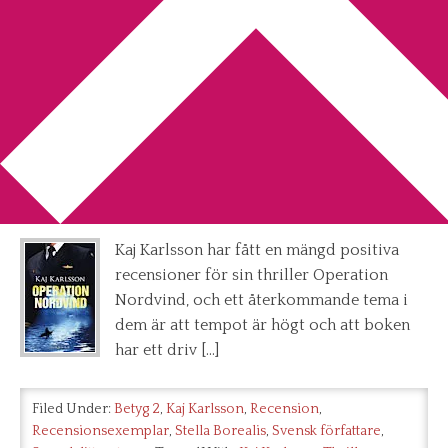
You are here:
Home
/
Archives for Kaj Karlsson
Recension: Operation Nordvind
av Kaj Karlsson
2013-07-25
by
Annika
2 Comments
Kaj Karlsson har fått en mängd positiva
recensioner för sin thriller Operation
Nordvind, och ett återkommande tema i
dem är att tempot är högt och att boken
har ett driv […]
Filed Under:
Betyg 2
,
Kaj Karlsson
,
Recension
,
Recensionsexemplar
,
Stella Borealis
,
Svensk författare
,