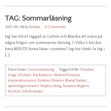
TAG: Sommarläsning
2013-06-08
by
Annika
4 Comments
Jag har blivit taggad av Lotten och Marika att svara på
några frågor om sommarens läsning. 1. Vilka 5 böcker
bara MÅSTE hinna läsas i sommar? Jag har tänkt ta tag i
[…]
Filed Under:
Sommarläsning
Tagged With:
Christian
Unge
,
Deckare
,
Kaj Karlsson
,
Khaled Hosseini
,
kriminalromaner
,
Kristina Ohlsson
,
Manaf Sababi
,
spänningsromaner
,
Stephen King
,
Susanne Nygren
,
thrillers
,
Ulla Bolinder