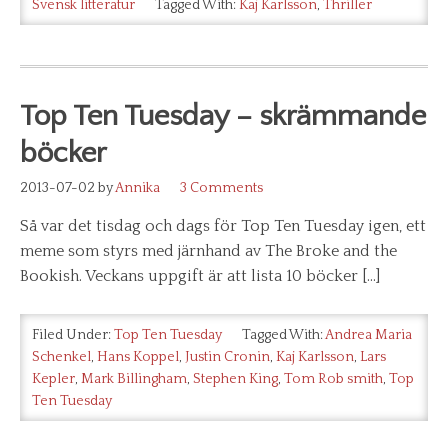
Svensk litteratur
Tagged With:
Kaj Karlsson
,
Thriller
Top Ten Tuesday – skrämmande
böcker
2013-07-02
by
Annika
3 Comments
Så var det tisdag och dags för Top Ten Tuesday igen, ett
meme som styrs med järnhand av The Broke and the
Bookish. Veckans uppgift är att lista 10 böcker […]
Filed Under:
Top Ten Tuesday
Tagged With:
Andrea Maria
Schenkel
,
Hans Koppel
,
Justin Cronin
,
Kaj Karlsson
,
Lars
Kepler
,
Mark Billingham
,
Stephen King
,
Tom Rob smith
,
Top
Ten Tuesday