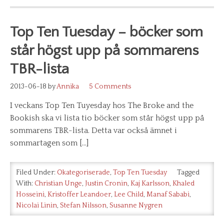
Top Ten Tuesday – böcker som
står högst upp på sommarens
TBR-lista
2013-06-18
by
Annika
5 Comments
I veckans Top Ten Tuyesday hos The Broke and the
Bookish ska vi lista tio böcker som står högst upp på
sommarens TBR-lista. Detta var också ämnet i
sommartagen som […]
Filed Under:
Okategoriserade
,
Top Ten Tuesday
Tagged
With:
Christian Unge
,
Justin Cronin
,
Kaj Karlsson
,
Khaled
Hosseini
,
Kristoffer Leandoer
,
Lee Child
,
Manaf Sababi
,
Nicolai Linin
,
Stefan Nilsson
,
Susanne Nygren