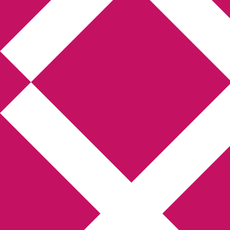
Annikas litteratur- och
kulturblogg
Deckare, kriminalromaner, thrillers
Hem
Boktolva
Författarfemman
Kontakt
Om
Webbshop Amazon
Gästinlägg
Bokbloggsjerka
Bloggmaraton
Deckare
Kriminalroman
Utskriftscentralen
Min tv-blogg