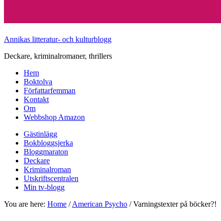
Annikas litteratur- och kulturblogg
Deckare, kriminalromaner, thrillers
Hem
Boktolva
Författarfemman
Kontakt
Om
Webbshop Amazon
Gästinlägg
Bokbloggsjerka
Bloggmaraton
Deckare
Kriminalroman
Utskriftscentralen
Min tv-blogg
You are here:
Home
/
American Psycho
/
Varningstexter på böcker?!