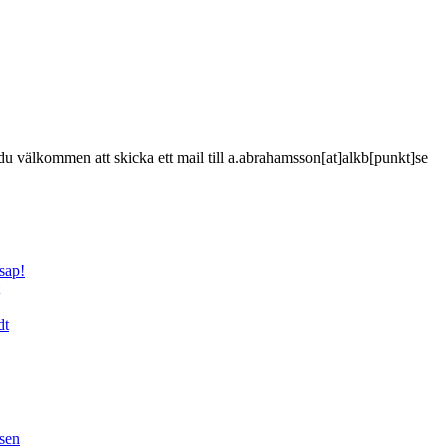
är du välkommen att skicka ett mail till a.abrahamsson[at]alkb[punkt]se
sap!
dt
sen