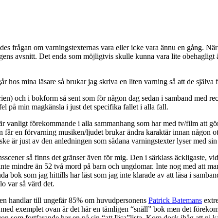
des frågan om varningstexternas vara eller icke vara ännu en gång. När j
ns avsnitt. Det enda som möjligtvis skulle kunna vara lite obehagligt är
r hos mina läsare så brukar jag skriva en liten varning så att de själva f
erien) och i bokform så sent som för någon dag sedan i samband med r
 på min magkänsla i just det specifika fallet i alla fall.
 vanligt förekommande i alla sammanhang som har med tv/film att göra. Och
 får en förvarning musiken/ljudet brukar ändra karaktär innan någon otre
nske är just av den anledningen som sådana varningstexter lyser med sin f
sscener så finns det gränser även för mig. Den i särklass äckligaste, v
nte mindre än 52 två mord på barn och ungdomar. Inte nog med att man fi
bok som jag hittills har läst som jag inte klarade av att läsa i samban
lo var så värd det.
en handlar till ungefär 85% om huvudpersonens
Patrick Batemans
extre
se med exemplet ovan är det här en tämligen “snäll” bok men det föreko
ågon som fortfarande har en på sin “att Iäsa”lista. Kom dock ihåg att ni k