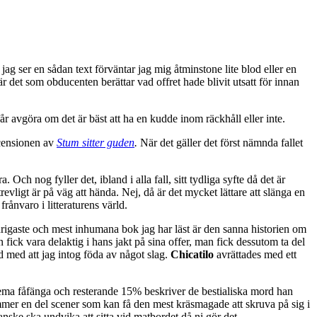
ag ser en sådan text förväntar jag mig åtminstone lite blod eller en
 det som obducenten berättar vad offret hade blivit utsatt för innan
år avgöra om det är bäst att ha en kudde inom räckhåll eller inte.
ecensionen av
Stum sitter guden
.
När det gäller det först nämnda fallet
 nog fyller det, ibland i alla fall, sitt tydliga syfte då det är
vligt är på väg att hända. Nej, då är det mycket lättare att slänga en
rånvaro i litteraturens värld.
idrigaste och mest inhumana bok jag har läst är den sanna historien om
ck vara delaktig i hans jakt på sina offer, man fick dessutom ta del
d med att jag intog föda av något slag.
Chicatilo
avrättades med ett
ma fåfänga och resterande 15% beskriver de bestialiska mord han
mmer en del scener som kan få den mest kräsmagade att skruva på sig i
anske ska undvika att sitta vid matbordet då ni gör det.