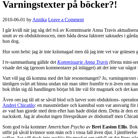
Varningstexter på böcker?!
2010-06-01
by
Annika
Leave a Comment
I går kväll när jag såg del två av Kommissarie Anna Travis aktualisera
snutt av en obduktionsscen, men båda dessa faktorer saknades i gårdage
hon dog.
Hur som helst: jag är inte kräsmagad men då jag inte vet var gränsen gå
I tv-sammanhang gällde det
Kommissarie Anna Travis
(
första mini-s
visade det sig (genom kommentarer på inlägget) att det inte var något fel
Vart vill jag då komma med det här resonemanget? Jo, varningstexter är
tämligen svårt att hinna undan när man sitter framför tv:n även om man
bok ifrån sig då handlingen börjar bli lite väl för magstark och det ka
Även om jag tål att se såväl blod och larver som obduktions- operation
Andrei Chicatilo
: en massmördare och kannibal som var ansvarig för i
av vad han gjorde med dem efter han hade dödat dem. Detta är den enda 
nackskott. Jag är absolut ingen förespråkare av dödsstraff men Chicati
Som god tvåa kommer
Americhan Psycho
av
Bret Easton Ellis
. Bok
utför på såväl kvinnor som män och i vissa fall även djur. I jämförel
soffan. Jag vill dock inte avslöja för mycket om utifall att det finns n