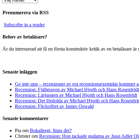
Prenumerera via RSS
Subscribe in a reader
Behov av betaläsare?
Är du intresserad att få en första konstruktiv kritik av en betaläsare 
Senaste inläggen
Ge inte upp – recensioner av era recensionsexemplar kommer a
Recension: Fjällgraven av Michael Hjorth och Hans Rosenfeldt
Recension: Lärjungen av Michael Hjorth och Hans Rosenfeldt
Recension: Det fördolda av Michael Hjorth och Hans Rosenfel
Recension: Flickoffret av James Oswald
Senaste kommentarer
Pia
om
Bokallergi, finns det?
Christer
om
Recension: Hon tackade gudarna av Jussi Adler Ol