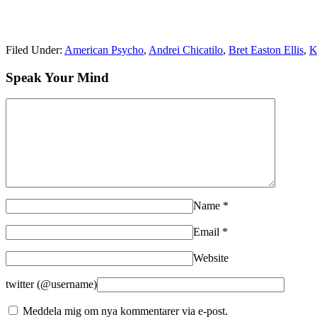
Filed Under:
American Psycho
,
Andrei Chicatilo
,
Bret Easton Ellis
,
K
Speak Your Mind
Name
*
Email
*
Website
twitter (@username)
Meddela mig om nya kommentarer via e-post.