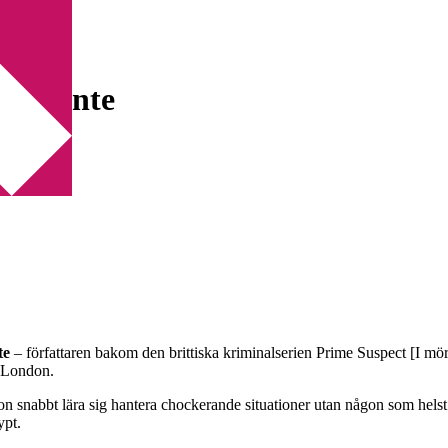
nte
a Plante
te
– författaren bakom den brittiska kriminalserien Prime Suspect [I m
a London.
 snabbt lära sig hantera chockerande situationer utan någon som helst h
ypt.