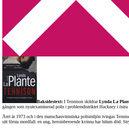
Min tv-blogg
You are here:
Home
/
Betyg 2
/
Recension: Tennison av Lynda La Pla
Recension: Tennison av Lynda L
2018-10-15
by
Annika
Leave a Comment
Baksidestext:
I Tennison skildrar
Lynda La Plan
gången som nyutexaminerad polis i problemdistriktet Hackney i östr
Året är 1973 och i den manschauvinistiska polismiljön tvingas Tennison
sitt första mordfall: en ung, heroinberoende kvinna har hittats död. Str