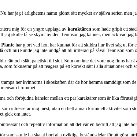
7. Nu har jag i ärlighetens namn glömt rätt mycket av själva serien me
entera mig för en yngre upplaga av
karaktären
som hade gripit ett stad
 att jag skulle få se skymt av den Tennison jag känner, men ack vad jag
 Plante
har gjort vad hon har kunnat för att skildra hur livet såg ut fö
å och nu) kunde jag inte undgå att bli irriterad på såväl Tennison som ö
lir rätt och slätt patetiskt till slut. Som om inte det vore nog finns hä
, som fokuserar på att reagera på ett korrekt sätt i alla situationer och
att trampa ner kvinnorna i skoskaften där de hör hemma samtidigt som de 
var ensam i rummet.
rma och förbjudna känslor mellan ett par karaktärer som är lika förutsägb
 som intresserar mig mest, utan en helt annan kriminell aktivitet som st
t gick om intet.
ressant och repetitiv information att det var en bedrift att jag inte bö
tör som skulle ha skalat bort alla oviktiga beståndsdelar för att göra int