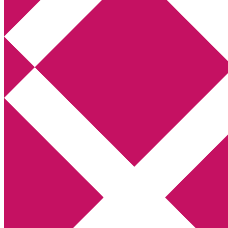
Annikas litteratur- och kulturblogg
Deckare, kriminalromaner, thrillers
Hem
Boktolva
Författarfemman
Kontakt
Om
Webbshop Amazon
Gästinlägg
Bokbloggsjerka
Bloggmaraton
Deckare
Kriminalroman
Utskriftscentralen