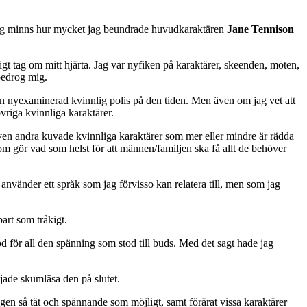
n jag minns hur mycket jag beundrade huvudkaraktären
Jane Tennison
igt tag om mitt hjärta. Jag var nyfiken på karaktärer, skeenden, möten,
 bedrog mig.
r en nyexaminerad kvinnlig polis på den tiden. Men även om jag vet att
vriga kvinnliga karaktärer.
r även andra kuvade kvinnliga karaktärer som mer eller mindre är rädda
 som gör vad som helst för att männen/familjen ska få allt de behöver
använder ett språk som jag förvisso kan relatera till, men som jag
art som tråkigt.
od för all den spänning som stod till buds. Med det sagt hade jag
rjade skumläsa den på slutet.
rigen så tät och spännande som möjligt, samt förärat vissa karaktärer