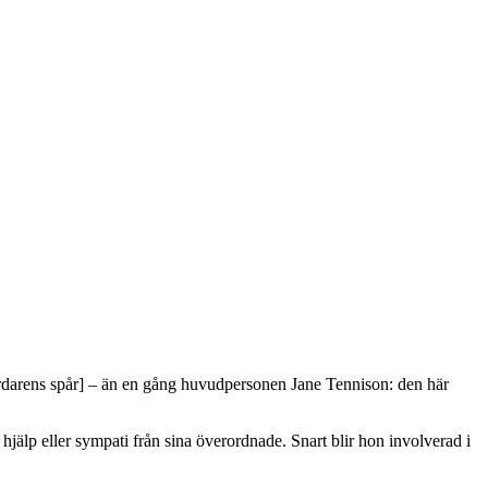
ördarens spår] – än en gång huvudpersonen Jane Tennison: den här
jälp eller sympati från sina överordnade. Snart blir hon involverad i