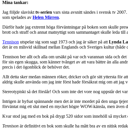
Mina tankar:
Jag följde slaviskt
tv-serien
vars sista avsnitt sändes i svensk tv 200
som spelades av
Helen Mirren
.
Därför hade jag extremt höga förväntningar på boken som skulle pres
brott och straff och annat matnyttigt som sammantaget skulle leda till
Tennison
utspelar sig som sagt 1973 och jag är säker på att
Lynda La
det är en milsvid skillnad mellan Englands och Sveriges kultur (både d
Tennison ber allt och alla om ursäkt på var och varannan sida och det b
för sin egen skugga, som känner tvånget av att vara bättre än alla andra
precis i det ögonblick de behöver det.
Allt detta sker medan männen röker, dricker och gör sitt yttersta för 
aldrig skulle använda om jag inte först hade försäkrat mig om att jag 
Stereotypiskt så det förslår! Och som inte det vore nog uppstår det va
Intrigen är hyfsat spännande men det är inte mordet på den unga tjejen
förväntat mig ett slut med en mycket högre WOW-känsla, men även de
Kvar stod jag med en bok på drygt 520 sidor som innehöll så mycket oint
Tennison
är definitivt en bok som skulle ha mått bra av en nitisk redak