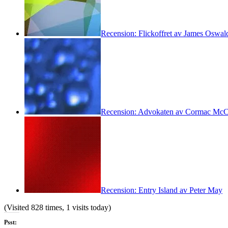
Recension: Flickoffret av James Oswal
Recension: Advokaten av Cormac McC
Recension: Entry Island av Peter May
(Visited 828 times, 1 visits today)
Psst: