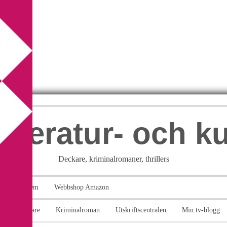
itteratur- och k
Deckare, kriminalromaner, thrillers
takt
Om
Webbshop Amazon
n
Deckare
Kriminalroman
Utskriftscentralen
Min tv-blogg