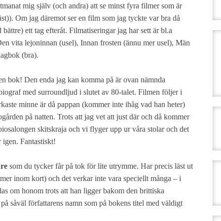
 utmanat mig själv (och andra) att se minst fyra filmer som är
st)). Om jag däremot ser en film som jag tyckte var bra då
bättre) ett tag efteråt. Filmatiseringar jag har sett är bl.a
n vita lejoninnan (usel), Innan frosten (ännu mer usel), Män
dagbok (bra).
en bok! Den enda jag kan komma på är ovan nämnda
ograf med surroundljud i slutet av 80-talet. Filmen följer i
starkaste minne är då pappan (kommer inte ihåg vad han heter)
ogården på natten. Trots att jag vet att just där och då kommer
v biosalongen skitskraja och vi flyger upp ur våra stolar och det
r igen. Fantastiskt!
are
som du tycker får på tok för lite utrymme. Har precis läst ut
r inom kort) och det verkar inte vara speciellt många – i
talas om honom trots att han ligger bakom den brittiska
å såväl författarens namn som på bokens titel med väldigt