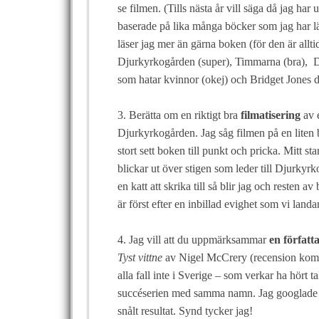
se filmen. (Tills nästa år vill säga då jag har
baserade på lika många böcker som jag har lä
läser jag mer än gärna boken (för den är alltid 
Djurkyrkogården (super), Timmarna (bra), De
som hatar kvinnor (okej) och Bridget Jones 
3. Berätta om en riktigt bra
filmatisering
av 
Djurkyrkogården. Jag såg filmen på en liten bi
stort sett boken till punkt och pricka. Mitt 
blickar ut över stigen som leder till Djurkyrk
en katt att skrika till så blir jag och resten a
är först efter en inbillad evighet som vi landa
4. Jag vill att du uppmärksammar
en författ
Tyst vittne
av Nigel McCrery (recension komme
alla fall inte i Sverige – som verkar ha hört 
succéserien med samma namn. Jag googlade p
snålt resultat. Synd tycker jag!