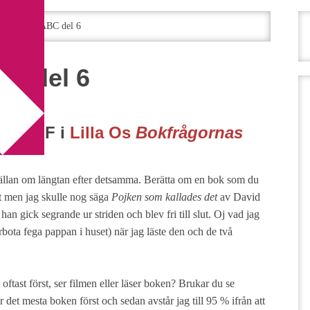
rågornas ABC del 6
C del 6
taven F i
Lilla Os
Bokfrågornas
 sällan om längtan efter detsamma. Berätta om en bok som du
rt men jag skulle nog säga
Pojken som kallades det
av David
n gick segrande ur striden och blev fri till slut. Oj vad jag
bota fega pappan i huset) när jag läste den och de två
 oftast först, ser filmen eller läser boken? Brukar du se
r det mesta boken först och sedan avstår jag till 95 % ifrån att