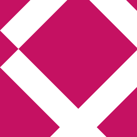
Annikas l
Hem
Boktolva
Författarfemman
Kon
Gästinlägg
Bokbloggsjerka
Bloggmarato