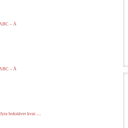
 ABC – Ä
 ABC – Å
 fyra bokstäver kvar….