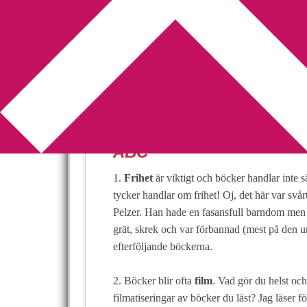
You are here:
Home
/
Bokfrågornas ABC
/
Bokf
Bokfrågornas AB
2009-12-31
by
Annika
2 Comments
Så var det dags för boks
ABC
1.
Frihet
är viktigt och böcker handlar inte
tycker handlar om frihet! Oj, det här var svå
Pelzer. Han hade en fasansfull barndom men ha
grät, skrek och var förbannad (mest på den ur
efterföljande böckerna.
2. Böcker blir ofta
film
. Vad gör du helst och
filmatiseringar av böcker du läst? Jag läser fö