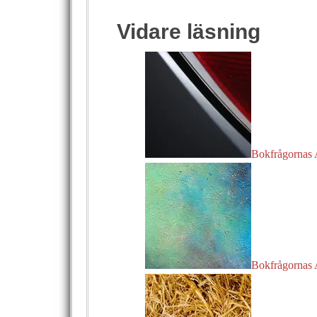
Vidare läsning
Bokfrågornas
Bokfrågornas