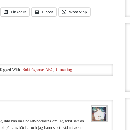
LinkedIn
E-post
WhatsApp
Tagged With:
Bokfrågornas ABC
,
Utmaning
g inte kan läsa boken/böckerna om jag först sett en
rad på hans böcker och jag hann se ett sådant avsnitt