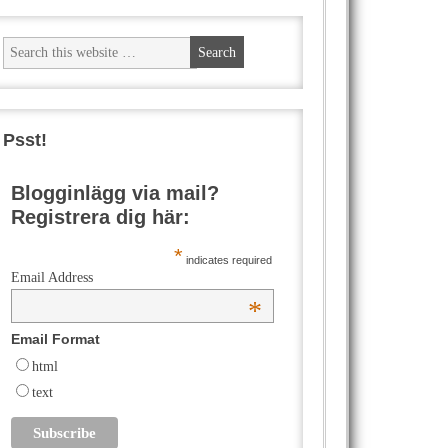
Psst!
Blogginlägg via mail?
Registrera dig här:
*
indicates required
Email Address
*
Email Format
html
text