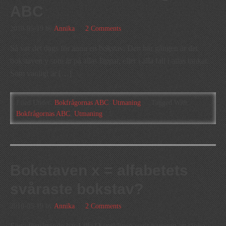
ABC
2010-05-19
by
Annika
2 Comments
Så var det dags för ännu en bokstav. Den här gången är det
bokstaven y som är på allas läppar, eller i alla fall i allas tankar.
Som vanligt är […]
Filed Under:
Bokfrågornas ABC
,
Utmaning
Tagged With:
Bokfrågornas ABC
,
Utmaning
Bokstaven x = alfabetets
svåraste bokstav?
2010-05-19
by
Annika
2 Comments
Föga förvånande har Lilla O verkligen varit tvungen att tänka