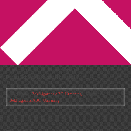
You are here:
Home
/
Archives for Bokfrågornas ABC
Bokfrågornas ABC – Epilog
2010-07-15
by
Annika
2 Comments
Sist ut i Lilla Os Bokfrågornas ABC är epilogen. Vilket slut
kommer du aldrig att glömma? Det får återigen bli Patient 67 av
Dennis Lehane. Trots att det har gått […]
Filed Under:
Bokfrågornas ABC
,
Utmaning
Tagged With:
Bokfrågornas ABC
,
Utmaning