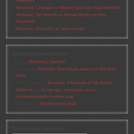
Rosenfeldt
Recension: Lärjungen av Michael Hjorth och Hans Rosenfeldt
Recension: Det fördolda av Michael Hjorth och Hans
Rosenfeldt
Recension: Flickoffret av James Oswald
Senaste kommentarer
Pia
om
Bokallergi, finns det?
Christer
om
Recension: Hon tackade gudarna av Jussi Adler
Olsen
Tina Lövgren
om
Recension: Försvunnen av Mo Hayder
Robert W
om
Ge inte upp – recensioner av era
recensionsexemplar kommer asap!
Elizabeth
om
Berättarteknisk detalj
Translation Software