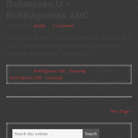
Bokstaven U –
Bokfrågornas ABC
2010-04-22
by
Annika
2 Comments
Oj, vad tiden går fort. Vi har redan kommit fram till bokstaven U
i Lilla O´s roliga utmaning med namnet Bokfrågornas ABC.
Hon tycker själv att det var ”[d]en sista […]
Filed Under:
Bokfrågornas ABC
,
Utmaning
Tagged With:
Bokfrågornas ABC
,
Utmaning
Next Page »