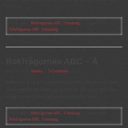
om […]
Filed Under:
Bokfrågornas ABC
,
Utmaning
Tagged With:
Bokfrågornas ABC
,
Utmaning
Bokfrågornas ABC – Å
2010-07-15
by
Annika
3 Comments
Bokstaven Å i Lilla Os Bokfrågornas ABC Berätta om en bok
som innehåller ett minnesvärt återseende. Det finns säkert hur
många som helst men jag kommer bara på ett enda […]
Filed Under:
Bokfrågornas ABC
,
Utmaning
Tagged With:
Bokfrågornas ABC
,
Utmaning