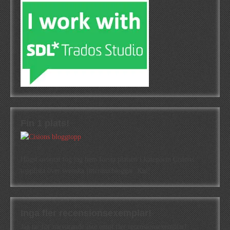
Fin 1 plats!
Högst oväntat tog jag hem första platsen i kategorin Cisions
topplista över svenska litteraturbloggar. Kul!
Inga fler recensionsexemplar!
Jag tar för närvarande inte emot fler recensionsexemplar!