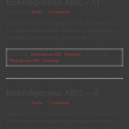
Bokfrågornas ABC – Ö
2010-07-15
by
Annika
3 Comments
Bokstaven Ö i Lilla Os Bokfrågornas ABC. 1. Berätta om en
bok med övernaturliga inslag. Då jag inte är något stort fan av
övernaturliga inslag så brukar jag sällan eller […]
Filed Under:
Bokfrågornas ABC
,
Utmaning
Tagged With:
Bokfrågornas ABC
,
Utmaning
Bokfrågornas ABC – Ä
2010-07-15
by
Annika
3 Comments
Bokstaven Ä I Lilla Os Bokfrågornas ABC. 1. Berätta om en
bok som beskriver ett riktigt lyckligt, konstigt, hemskt eller
kanske tråkigt äktenskap. Det senaste äktenskapet jag har läst