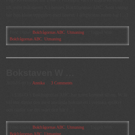
till inför bokstaven X i hennes Bokfrågornas ABC. Som vanligt
har hon klarat uppgiften med bravur. I ärlighetens namn har […]
Filed Under:
Bokfrågornas ABC
,
Utmaning
Tagged With:
Bokfrågornas ABC
,
Utmaning
Bokstaven W …
2010-05-09
by
Annika
3 Comments
… i Lilla O´s Bokfrågornas ABC har turen kommit till nu. W är
väl inte direkt den mest använda bokstaven i svenska språket
och därför var det svårt den här […]
Filed Under:
Bokfrågornas ABC
,
Utmaning
Tagged With:
Bokfrågornas ABC
,
Utmaning