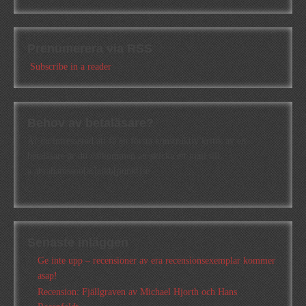
Prenumerera via RSS
Subscribe in a reader
Behov av betaläsare?
Är du intresserad att få en första konstruktiv kritik av en
betaläsare är du välkommen att skicka ett mail till
a.abrahamsson[at]alkb[punkt]se
Senaste inläggen
Ge inte upp – recensioner av era recensionsexemplar kommer
asap!
Recension: Fjällgraven av Michael Hjorth och Hans