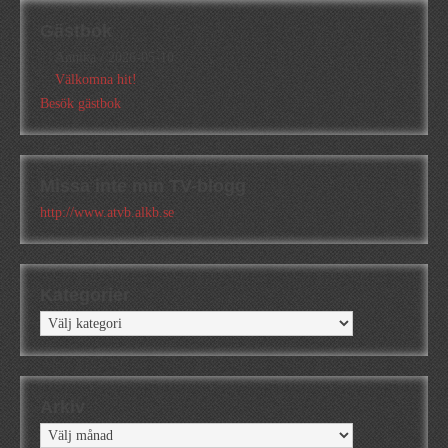
Gästbok
Annika
/
2026-05-10
Välkomna hit!
Besök gästbok
Missa inte min TV-blogg
http://www.atvb.alkb.se
Kategorier
Kategorier
Arkiv
Arkiv