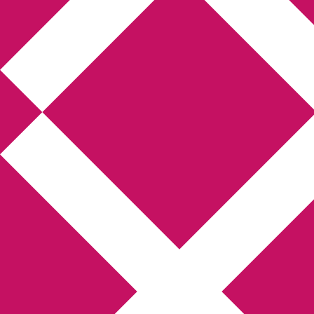
Annikas litteratur-
och kulturblogg
Deckare, kriminalromaner, thrillers
Hem
Boktolva
Författarfemman
Kontakt
Om
Webbshop Amazon
Gästinlägg
Bokbloggsjerka
Bloggmaraton
Deckare
Kriminalroman
Utskriftscentralen
Min tv-blogg