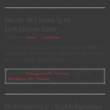
Nu är det bara fyra
bokstäver kvar….
2010-05-31
by
Annika
2 Comments
…. i Bokfrågornas ABC. Denna vecka är det alltså bokstaven Z
som frågorna kretsar kring. Som vanligt krävs det lite eftertanke,
men det ska nog gå vägen den här gången […]
Filed Under:
Bokfrågornas ABC
,
Utmaning
Tagged With:
Bokfrågornas ABC
,
Utmaning
Bokstaven Y i Bokfrågornas