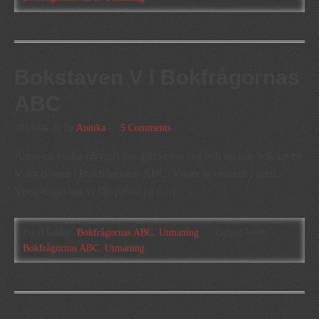
Bokstaven V i Bokfrågornas
ABC
2010-04-30
by
Annika
5 Comments
Ännu en vecka (drygt!) har gått sedan sist och nu står bokstaven
V för dörren i Bokfrågornas ABC. Väder är centralt i april.
Vissa dagar har vi fått pröva på […]
Filed Under:
Bokfrågornas ABC
,
Utmaning
Tagged With:
Bokfrågornas ABC
,
Utmaning