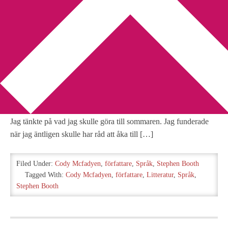
You are here:
Home
/
Archives for Cody Mcfadyen
Vad gör en bok läsvärd?
2010-03-16
by
Annika
4 Comments
När jag jobbade natt under helgen började tankarna flyga iväg.
Jag tänkte på vad jag skulle göra till sommaren. Jag funderade
när jag äntligen skulle har råd att åka till […]
Filed Under:
Cody Mcfadyen
,
författare
,
Språk
,
Stephen Booth
Tagged With:
Cody Mcfadyen
,
författare
,
Litteratur
,
Språk
,
Stephen Booth