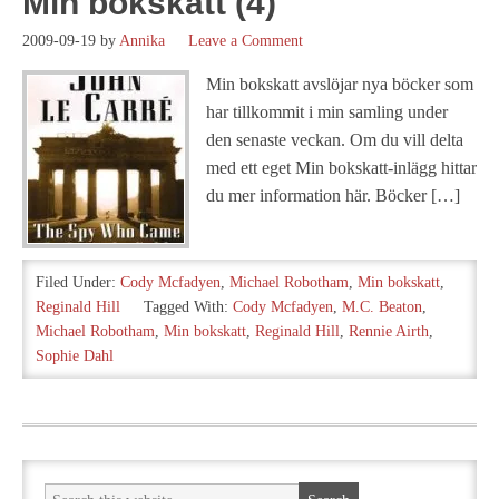
Min bokskatt (4)
2009-09-19
by
Annika
Leave a Comment
Min bokskatt avslöjar nya böcker som
har tillkommit i min samling under
den senaste veckan. Om du vill delta
med ett eget Min bokskatt-inlägg hittar
du mer information här. Böcker […]
Filed Under:
Cody Mcfadyen
,
Michael Robotham
,
Min bokskatt
,
Reginald Hill
Tagged With:
Cody Mcfadyen
,
M.C. Beaton
,
Michael Robotham
,
Min bokskatt
,
Reginald Hill
,
Rennie Airth
,
Sophie Dahl