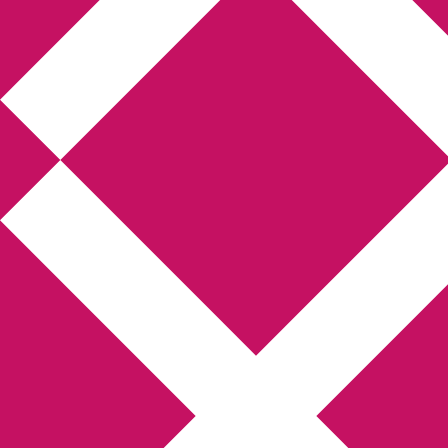
Annikas litteratur-
och kulturblogg
Deckare, kriminalromaner, thrillers
Hem
Boktolva
Författarfemman
Kontakt
Om
Webbshop Amazon
Gästinlägg
Bokbloggsjerka
Bloggmaraton
Deckare
Kriminalroman
Utskriftscentralen
Min tv-blogg