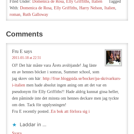
Filed Under:
Domenica de Rosa
,
Elly Griffiths
,
Italien
Tagged
With:
Domenica de Rosa
,
Elly Griffiths
,
Harry Nelson
,
Italien
,
roman
,
Ruth Galloway
Comments
Fru E
says
2011-01-18 at 22:51
OJ! Det här måste vara Årets avslöjande! Jag läste
en av hennes böcker i somras, Summer school, som
jag skrev om här:
http://frue.bloggsida.se/bocker/pa-skrivarkurs-
i-italien
men hade absolut ingen aning om att det var en
pseudonym för Elly Griffiths!! Hade aldrig kunnat gissa heller,
den påminde inte det minsta om hennes deckare men jag tyckte
om den. Tack för upplysningen!
Fru E recently posted..
En bok att förlora sig i
Laddar in …
Svara