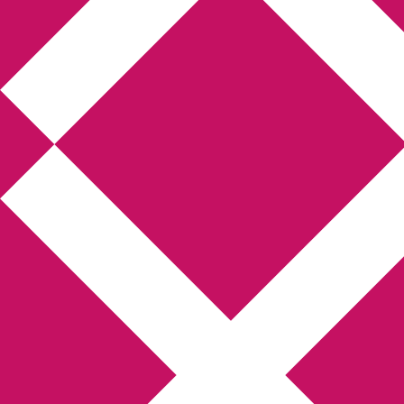
Annikas litteratur-
och kulturblogg
Deckare, kriminalromaner, thrillers
Hem
Boktolva
Författarfemman
Kontakt
Om
Webbshop Amazon
Gästinlägg
Bokbloggsjerka
Bloggmaraton
Deckare
Kriminalroman
Utskriftscentralen
Min tv-blogg