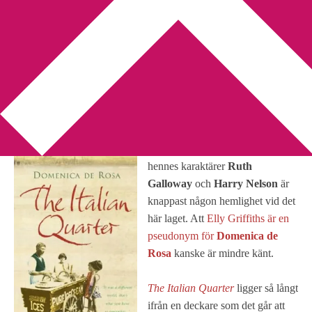
You are here:
Home
/
Domenica de Rosa
/
Domenica de Rosa
Domenica de Rosa
2011-01-18
by
Annika
2 Comments
Att jag gillar
Elly Griffiths
och
hennes karaktärer
Ruth
Galloway
och
Harry Nelson
är
knappast någon hemlighet vid det
här laget. Att
Elly Griffiths är en
pseudonym för
Domenica de
Rosa
kanske är mindre känt.
The Italian Quarter
ligger så långt
ifrån en deckare som det går att