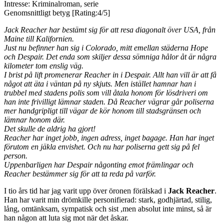
Intresse: Kriminalroman, serie
Genomsnittligt betyg [Rating:4/5]
Jack Reacher har bestämt sig för att resa diagonalt över USA, från
Maine till Kalifornien.
Just nu befinner han sig i Colorado, mitt emellan städerna Hope
och Despair. Det enda som skiljer dessa sömniga hålor åt är några
kilometer tom enslig väg.
I brist på lift promenerar Reacher in i Despair. Allt han vill är att få
något att äta i väntan på ny skjuts. Men istället hamnar han i
trubbel med stadens polis som vill åtala honom för lösdriveri om
han inte frivilligt lämnar staden. Då Reacher vägrar går poliserna
mer handgripligt till vägar de kör honom till stadsgränsen och
lämnar honom där.
Det skulle de aldrig ha gjort!
Reacher har inget jobb, ingen adress, inget bagage. Han har inget
förutom en jäkla envishet. Och nu har poliserna gett sig på fel
person.
Uppenbarligen har Despair någonting emot främlingar och
Reacher bestämmer sig för att ta reda på varför.
I tio års tid har jag varit upp över öronen förälskad i
Jack Reacher
.
Han har varit min drömkille personifierad: stark, godhjärtad, stilig,
lång, omtänksam, sympatisk och sist ,men absolut inte minst, så är
han någon att luta sig mot när det åskar.