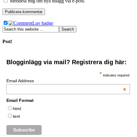
Meddela mig om nya inlägg via e-post.
Psst!
Blogginlägg via mail? Registrera dig här:
*
indicates required
Email Address
*
Email Format
html
text