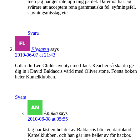
men jag hänger inte upp mig på det. Däremot har jag
svårare att acceptera rena grammatiska fel, syftningsfel,
stavningsmisstag etc.
Svara
Flygaren
says
2010-06-07 at 21:43
Gillar du Lee Childs äventyr med Jack Reacher så ska du ge
dig in i David Baldaccis värld med Oliver stone. Första boken
heter Kamelklubben.
Svara
Annika
says
2010-06-08 at 05:55
Jag har läst en hel del av Baldaccis böcker, däribland
Kamelklubben, och han går inte heller av för hackor.