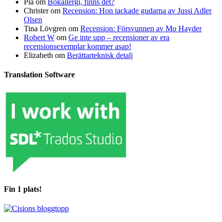
Pia
om
Bokallergi, finns det?
Christer
om
Recension: Hon tackade gudarna av Jussi Adler
Olsen
Tina Lövgren
om
Recension: Försvunnen av Mo Hayder
Robert W
om
Ge inte upp – recensioner av era
recensionsexemplar kommer asap!
Elizabeth
om
Berättarteknisk detalj
Translation Software
Fin 1 plats!