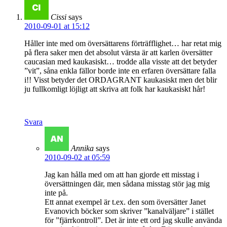
Cissi
says
2010-09-01 at 15:12
Håller inte med om översättarens förträfflighet… har retat mig
på flera saker men det absolut värsta är att karlen översätter
caucasian med kaukasiskt… trodde alla visste att det betyder
”vit”, såna enkla fällor borde inte en erfaren översättare falla
i!! Visst betyder det ORDAGRANT kaukasiskt men det blir
ju fullkomligt löjligt att skriva att folk har kaukasiskt hår!
Svara
Annika
says
2010-09-02 at 05:59
Jag kan hålla med om att han gjorde ett misstag i
översättningen där, men sådana misstag stör jag mig
inte på.
Ett annat exempel är t.ex. den som översätter Janet
Evanovich böcker som skriver ”kanalväljare” i stället
för ”fjärrkontroll”. Det är inte ett ord jag skulle använda