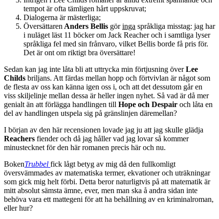
tempot är ofta tämligen hårt uppskruvat;
Dialogerna är mästerliga;
Översättaren
Anders Bellis
gör
inga
språkliga misstag: jag har
i nuläget läst 11 böcker om Jack Reacher och i samtliga lyser
språkliga fel med sin frånvaro, vilket Bellis borde få pris för.
Det är ont om riktigt bra översättare!
Sedan kan jag inte låta bli att uttrycka min förtjusning över
Lee
Childs
briljans. Att färdas mellan hopp och förtvivlan är något som
de flesta av oss kan känna igen oss i, och att det dessutom går en
viss skiljelinje mellan dessa är heller ingen nyhet. Så vad är då mer
genialt än att förlägga handlingen till
Hope och
Despair
och låta en
del av handlingen utspela sig på gränslinjen däremellan?
I början av den här recensionen lovade jag ju att jag skulle glädja
Reachers
fiender och då jag håller vad jag lovar så kommer
minustecknet för den här romanen precis här och nu.
Boken
Trubbel
fick lågt betyg av mig då den fullkomligt
översvämmades av matematiska termer, ekvationer och uträkningar
som gick mig helt förbi. Detta beror naturligtvis på att matematik är
mitt absolut sämsta ämne, ever, men man ska å andra sidan inte
behöva vara ett mattegeni för att ha behållning av en kriminalroman,
eller hur?