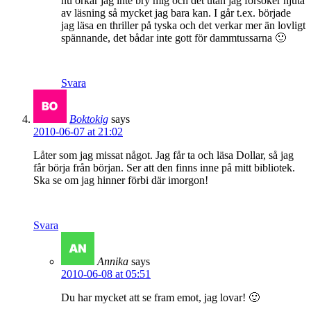
nu orkar jag inte bry mig och det utan jag försöker njuta
av läsning så mycket jag bara kan. I går t.ex. började
jag läsa en thriller på tyska och det verkar mer än lovligt
spännande, det bådar inte gott för dammtussarna 🙂
Svara
Boktokig
says
2010-06-07 at 21:02
Låter som jag missat något. Jag får ta och läsa Dollar, så jag
får börja från början. Ser att den finns inne på mitt bibliotek.
Ska se om jag hinner förbi där imorgon!
Svara
Annika
says
2010-06-08 at 05:51
Du har mycket att se fram emot, jag lovar! 🙂