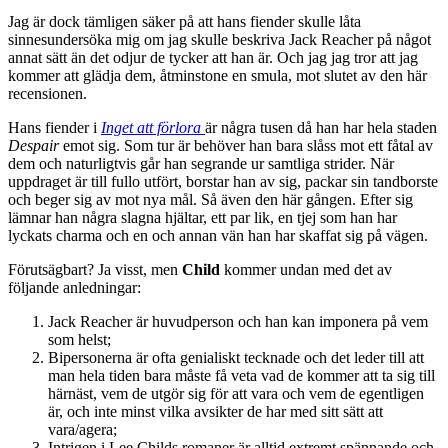
Jag är dock tämligen säker på att hans fiender skulle låta
sinnesundersöka mig om jag skulle beskriva Jack Reacher på något
annat sätt än det odjur de tycker att han är. Och jag jag tror att jag
kommer att glädja dem, åtminstone en smula, mot slutet av den här
recensionen.
Hans fiender i
Inget att förlora
är några tusen då han har hela staden
Despair
emot sig. Som tur är behöver han bara slåss mot ett fåtal av
dem och naturligtvis går han segrande ur samtliga strider. När
uppdraget är till fullo utfört, borstar han av sig, packar sin tandborste
och beger sig av mot nya mål. Så även den här gången. Efter sig
lämnar han några slagna hjältar, ett par lik, en tjej som han har
lyckats charma och en och annan vän han har skaffat sig på vägen.
Förutsägbart? Ja visst, men
Child
kommer undan med det av
följande anledningar:
Jack Reacher är huvudperson och han kan imponera på vem
som helst;
Bipersonerna är ofta genialiskt tecknade och det leder till att
man hela tiden bara måste få veta vad de kommer att ta sig till
härnäst, vem de utgör sig för att vara och vem de egentligen
är, och inte minst vilka avsikter de har med sitt sätt att
vara/agera;
Intrigen i Lee Childs romaner är alltid extremt spännande och