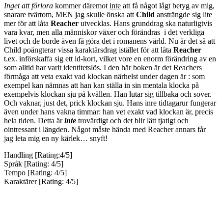
Inget att förlora
kommer däremot
inte
att få något lågt betyg av mig,
snarare tvärtom, MEN jag skulle önska att
Child
ansträngde sig lite
mer för att låta
Reacher
utvecklas. Hans grunddrag ska naturligtvis
vara kvar, men alla människor växer och förändras i det verkliga
livet och de borde även få göra det i romanens värld. Nu är det så att
Child poängterar vissa karaktärsdrag istället för att låta
Reacher
t.ex. införskaffa sig ett id-kort, vilket vore en enorm förändring av en
som alltid har varit identitetslös. I den här boken är det Reachers
förmåga att veta exakt vad klockan närhelst under dagen är : som
exempel kan nämnas att han kan ställa in sin mentala klocka på
exempelvis klockan sju på kvällen. Han lutar sig tillbaka och sover.
Och vaknar, just det, prick klockan sju. Hans inre tidtagarur fungerar
även under hans vakna timmar: han vet exakt vad klockan är, precis
hela tiden. Detta är
inte
trovärdigt och det blir lätt tjatigt och
ointressant i längden. Något måste hända med Reacher annars får
jag leta mig en ny kärlek… snyft!
Handling [Rating:4/5]
Språk [Rating: 4/5]
Tempo [Rating: 4/5]
Karaktärer [Rating: 4/5]