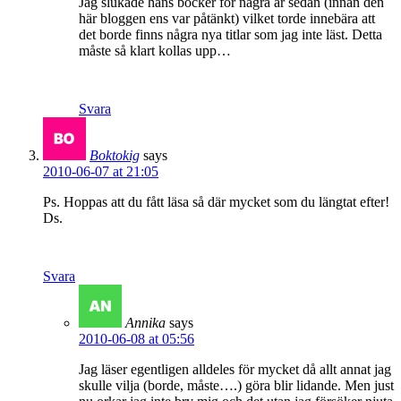
Jag slukade hans böcker för några år sedan (innan den
här bloggen ens var påtänkt) vilket torde innebära att
det borde finns några nya titlar som jag inte läst. Detta
måste så klart kollas upp…
Svara
Boktokig
says
2010-06-07 at 21:05
Ps. Hoppas att du fått läsa så där mycket som du längtat efter!
Ds.
Svara
Annika
says
2010-06-08 at 05:56
Jag läser egentligen alldeles för mycket då allt annat jag
skulle vilja (borde, måste….) göra blir lidande. Men just