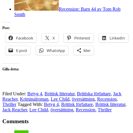
Recension: Barn 44 av Tom Rob
Smith
Psst:
Facebook
X
Pinterest
LinkedIn
E-post
WhatsApp
Mer
Gilla detta:
Filed Under:
Betyg 4
,
Brittisk litteratur
,
Brittiska författare
,
Jack
Reacher
,
Kriminalroman
,
Lee Child
,
översättning
,
Recension
,
Thriller
Tagged With:
Betyg 4
,
Brittisk författare
,
Brittisk litteratur
,
Jack Reacher
,
Lee Child
,
översättning
,
Recension
,
Thriller
Comments