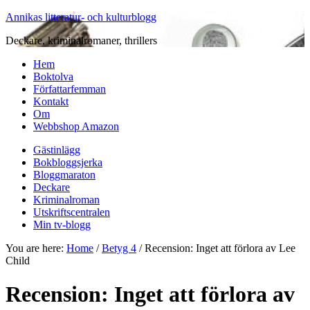
Annikas litteratur- och kulturblogg
Deckare, kriminalromaner, thrillers
Hem
Boktolva
Författarfemman
Kontakt
Om
Webbshop Amazon
Gästinlägg
Bokbloggsjerka
Bloggmaraton
Deckare
Kriminalroman
Utskriftscentralen
Min tv-blogg
You are here:
Home
/
Betyg 4
/
Recension: Inget att förlora av Lee
Child
Recension: Inget att förlora av