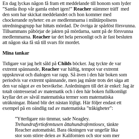
En dag lyckas någon få fram ett meddelande till honom som lyder
”Samla ihop vår gamla enhet igen!”
Reacher
stämmer träff med
den som har skickat meddelandet och hon kommer med
chockerande nyheter: en av medlemmarna i militärpolisens
utredningsgrupp har hittats mördad. De övriga är spårlöst försvunna.
Tillsammans påbörjar de jakten på mördarna, samt på de försvunna
medlemmarna.
Reacher
tar det hela personligt och är fast besluten
att någon ska få stå till svars för mordet.
Mina tankar
Tidigare var jag helt såld på
Childs
böcker. Jag tyckte de var
extremt spännande,
Reacher
var häftig, tempot var extremt
uppskruvat och dialogen var rapp. Så även i den här boken som
periodvis var extremt spännande, men jag måste trots det säga att
den var något av en besvikelse. Anledningen till det är enkel: Jag är
totalt ointresserad av matematik och i den här boken fullkomligt
kryllar det av såväl matematiska termer som matematiska
uträkningar. Ibland blir det nästan löjligt. Här följer endast ett
exempel på en oändlig rad av matematiska ”tråkigheter”:
”Ytterligare nio timmar, sade Neagley.
Trehundrafyrtiofemtusen åttahundrafemtiosex,
tänkte
Reacher automatiskt. Bara ökningen var ungefär lika
stor som större delen av Kalifornien och stor som mer