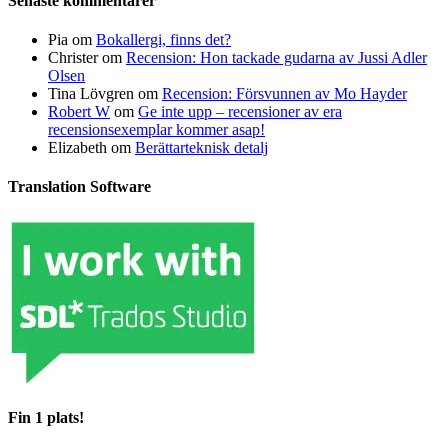
Senaste kommentarer
Pia
om
Bokallergi, finns det?
Christer
om
Recension: Hon tackade gudarna av Jussi Adler
Olsen
Tina Lövgren
om
Recension: Försvunnen av Mo Hayder
Robert W
om
Ge inte upp – recensioner av era
recensionsexemplar kommer asap!
Elizabeth
om
Berättarteknisk detalj
Translation Software
Fin 1 plats!