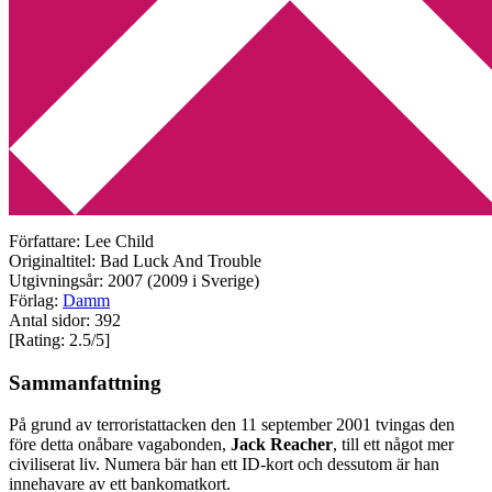
Min tv-blogg
You are here:
Home
/
Betyg 2.5
/
Recension: Trubbel av Lee Child
Recension: Trubbel av Lee
Child
2009-08-28
by
Annika
Leave a Comment
Författare: Lee Child
Originaltitel: Bad Luck And Trouble
Utgivningsår: 2007 (2009 i Sverige)
Förlag:
Damm
Antal sidor: 392
[Rating: 2.5/5]
Sammanfattning
På grund av terroristattacken den 11 september 2001 tvingas den
före detta onåbare vagabonden,
Jack Reacher
, till ett något mer
civiliserat liv. Numera bär han ett ID-kort och dessutom är han
innehavare av ett bankomatkort.