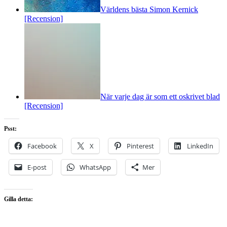
Världens bästa Simon Kernick
[Recension]
När varje dag är som ett oskrivet blad
[Recension]
Psst:
Facebook
X
Pinterest
LinkedIn
E-post
WhatsApp
Mer
Gilla detta: