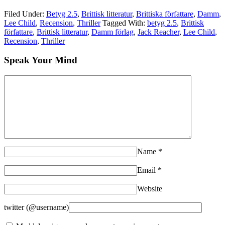
Filed Under:
Betyg 2.5
,
Brittisk litteratur
,
Brittiska författare
,
Damm
,
Lee Child
,
Recension
,
Thriller
Tagged With:
betyg 2.5
,
Brittisk
författare
,
Brittisk litteratur
,
Damm förlag
,
Jack Reacher
,
Lee Child
,
Recension
,
Thriller
Speak Your Mind
Name
*
Email
*
Website
twitter (@username)