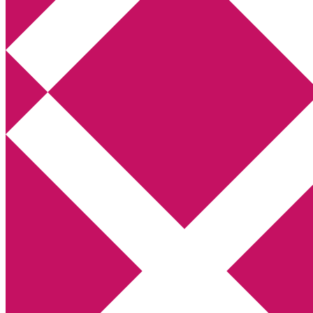
Annikas litteratur- och kulturblogg
Deckare, kriminalromaner, thrillers
Hem
Boktolva
Författarfemman
Kontakt
Om
Webbshop Amazon
Gästinlägg
Bokbloggsjerka
Bloggmaraton
Deckare
Kriminalroman
Utskriftscentralen