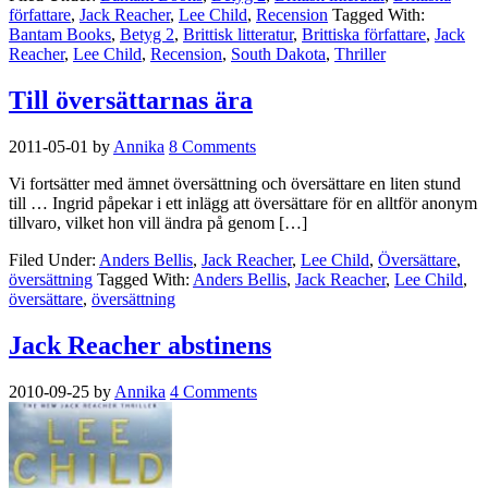
författare
,
Jack Reacher
,
Lee Child
,
Recension
Tagged With:
Bantam Books
,
Betyg 2
,
Brittisk litteratur
,
Brittiska författare
,
Jack
Reacher
,
Lee Child
,
Recension
,
South Dakota
,
Thriller
Till översättarnas ära
2011-05-01
by
Annika
8 Comments
Vi fortsätter med ämnet översättning och översättare en liten stund
till … Ingrid påpekar i ett inlägg att översättare för en alltför anonym
tillvaro, vilket hon vill ändra på genom […]
Filed Under:
Anders Bellis
,
Jack Reacher
,
Lee Child
,
Översättare
,
översättning
Tagged With:
Anders Bellis
,
Jack Reacher
,
Lee Child
,
översättare
,
översättning
Jack Reacher abstinens
2010-09-25
by
Annika
4 Comments