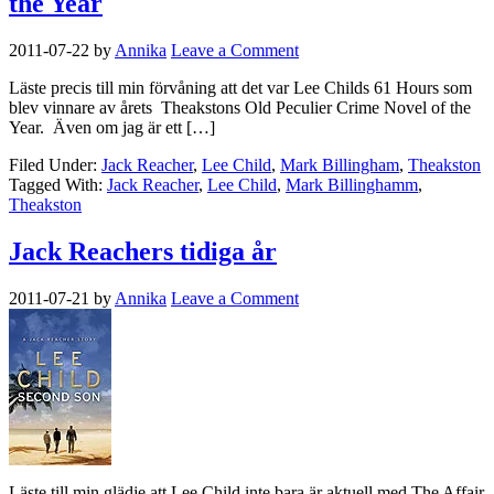
the Year
2011-07-22
by
Annika
Leave a Comment
Läste precis till min förvåning att det var Lee Childs 61 Hours som
blev vinnare av årets Theakstons Old Peculier Crime Novel of the
Year. Även om jag är ett […]
Filed Under:
Jack Reacher
,
Lee Child
,
Mark Billingham
,
Theakston
Tagged With:
Jack Reacher
,
Lee Child
,
Mark Billinghamm
,
Theakston
Jack Reachers tidiga år
2011-07-21
by
Annika
Leave a Comment
Läste till min glädje att Lee Child inte bara är aktuell med The Affair