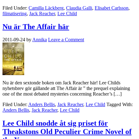
Filed Under:
Camilla Läckberg
,
Claudia Galli
,
Elisabet Carlsson
,
filmatisering
,
Jack Reacher
,
Lee Child
Nu är The Affair här
2011-09-24
by
Annika
Leave a Comment
Nu är den sextonde boken om Jack Reacher här! Lee Childs
nyhetsbrev gör gällande att The Affair är ” the prequel explaining
one of the most debated mysteries concerning Reacher’s […]
Filed Under:
Anders Bellis
,
Jack Reacher
,
Lee Child
Tagged With:
Anders Bellis
,
Jack Reacher
,
Lee Child
Lee Child snodde åt sig priset för
Theakstons Old Peculier Crime Novel of