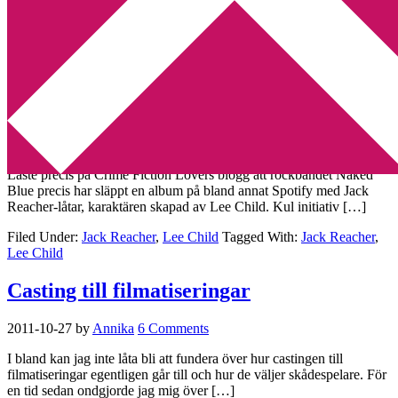
Min tv-blogg
You are here:
Home
/
Archives for Jack Reacher
Rockbandet Naked Blue har spelat in ett
helt album med Jack Reacher-låtar
2018-11-25
by
Annika
Leave a Comment
Läste precis på Crime Fiction Lovers blogg att rockbandet Naked
Blue precis har släppt en album på bland annat Spotify med Jack
Reacher-låtar, karaktären skapad av Lee Child. Kul initiativ […]
Filed Under:
Jack Reacher
,
Lee Child
Tagged With:
Jack Reacher
,
Lee Child
Casting till filmatiseringar
2011-10-27
by
Annika
6 Comments
I bland kan jag inte låta bli att fundera över hur castingen till
filmatiseringar egentligen går till och hur de väljer skådespelare. För
en tid sedan ondgjorde jag mig över […]