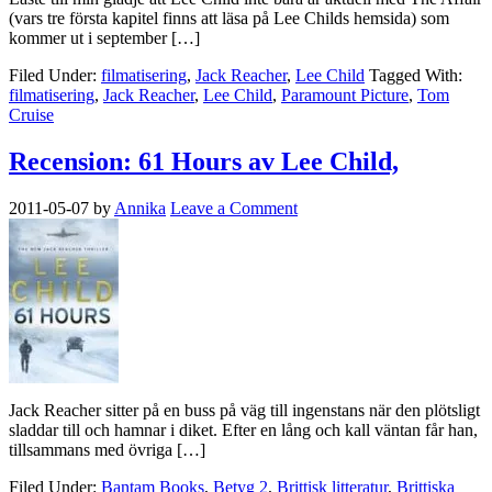
(vars tre första kapitel finns att läsa på Lee Childs hemsida) som
kommer ut i september […]
Filed Under:
filmatisering
,
Jack Reacher
,
Lee Child
Tagged With:
filmatisering
,
Jack Reacher
,
Lee Child
,
Paramount Picture
,
Tom
Cruise
Recension: 61 Hours av Lee Child,
2011-05-07
by
Annika
Leave a Comment
Jack Reacher sitter på en buss på väg till ingenstans när den plötsligt
sladdar till och hamnar i diket. Efter en lång och kall väntan får han,
tillsammans med övriga […]
Filed Under:
Bantam Books
,
Betyg 2
,
Brittisk litteratur
,
Brittiska