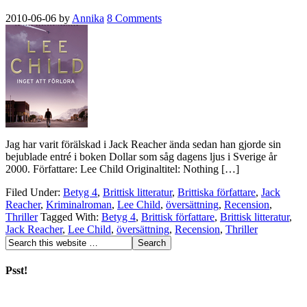
2010-06-06
by
Annika
8 Comments
Jag har varit förälskad i Jack Reacher ända sedan han gjorde sin
bejublade entré i boken Dollar som såg dagens ljus i Sverige år
2000. Författare: Lee Child Originaltitel: Nothing […]
Filed Under:
Betyg 4
,
Brittisk litteratur
,
Brittiska författare
,
Jack
Reacher
,
Kriminalroman
,
Lee Child
,
översättning
,
Recension
,
Thriller
Tagged With:
Betyg 4
,
Brittisk författare
,
Brittisk litteratur
,
Jack Reacher
,
Lee Child
,
översättning
,
Recension
,
Thriller
Psst!