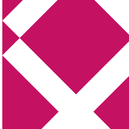
Annikas litteratur- och kulturblogg
Deckare, kriminalromaner, thrillers
Hem
Boktolva
Författarfemman
Kontakt
Om
Webbshop Amazon
Gästinlägg
Bokbloggsjerka
Bloggmaraton
Deckare
Kriminalroman
Utskriftscentralen