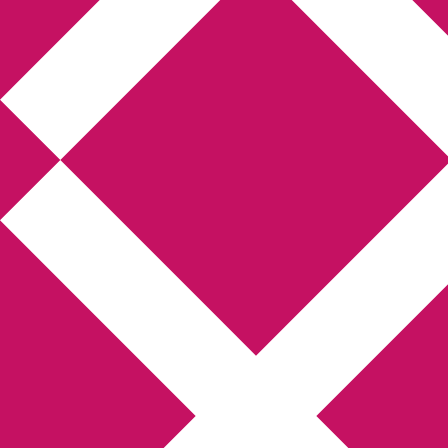
Annikas l
Hem
Boktolva
Författarfemman
Kon
Gästinlägg
Bokbloggsjerka
Bloggmarato