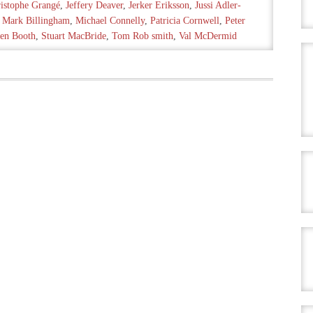
ristophe Grangé
,
Jeffery Deaver
,
Jerker Eriksson
,
Jussi Adler-
,
Mark Billingham
,
Michael Connelly
,
Patricia Cornwell
,
Peter
en Booth
,
Stuart MacBride
,
Tom Rob smith
,
Val McDermid