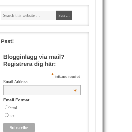
Psst!
Blogginlägg via mail?
Registrera dig här:
*
indicates required
Email Address
*
Email Format
html
text