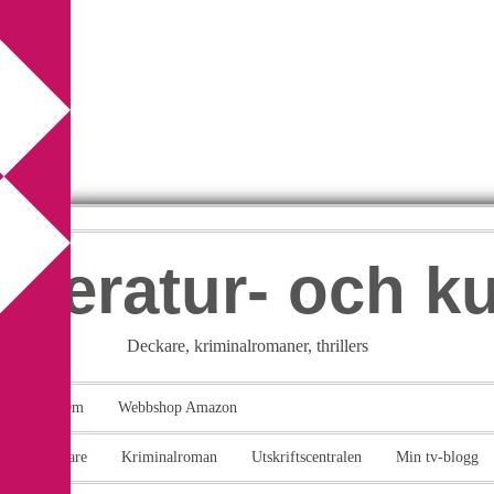
itteratur- och k
Deckare, kriminalromaner, thrillers
takt
Om
Webbshop Amazon
n
Deckare
Kriminalroman
Utskriftscentralen
Min tv-blogg