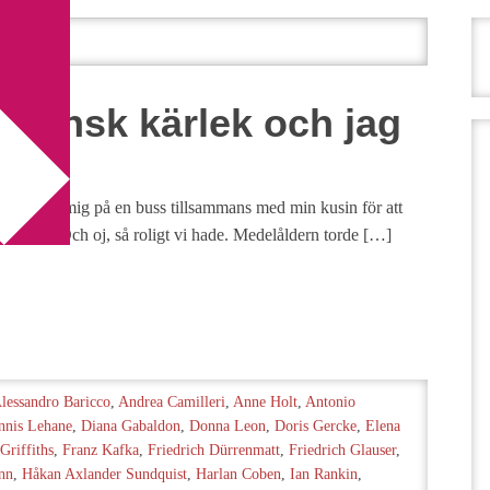
ürrenmatt
taliensk kärlek och jag
 satte jag mig på en buss tillsammans med min kusin för att
i Italien. Och oj, så roligt vi hade. Medelåldern torde […]
lessandro Baricco
,
Andrea Camilleri
,
Anne Holt
,
Antonio
nnis Lehane
,
Diana Gabaldon
,
Donna Leon
,
Doris Gercke
,
Elena
Griffiths
,
Franz Kafka
,
Friedrich Dürrenmatt
,
Friedrich Glauser
,
ynn
,
Håkan Axlander Sundquist
,
Harlan Coben
,
Ian Rankin
,