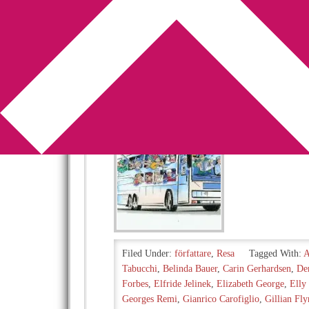
You are here:
Home
/
Archives for Friedrich D
Resor, böcker, i
2012-07-25
by
Annika
Leave a Comment
När jag var 16 år
åka till Maderno 
Filed Under:
författare
,
Resa
Tagged With:
A
Tabucchi
,
Belinda Bauer
,
Carin Gerhardsen
,
De
Forbes
,
Elfride Jelinek
,
Elizabeth George
,
Elly 
Georges Remi
,
Gianrico Carofiglio
,
Gillian Fl