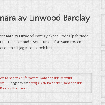
r nära av Linwood Barclay
ltför nära av Linwood Barclay ekade Fridas (påhittade
 i mitt medvetande. Som tur var försvann rösten
nde så att jag med liv och lust […]
ker
,
Kanadensisk författare
,
Kanadensisk litteratur
,
ion
Tagged With:
betyg 3
,
Kabusa böcker
,
kanadensisk
Barclay
,
Recension