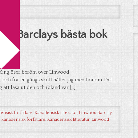
a böcker
ood Barclays bästa bok
 King öser beröm över Linwood
d, och för en gångs skull håller jag med honom. Det
 att läsa ut den och ibland var […]
ensisk författare
,
Kanadensisk litteratur
,
Linwood Barclay
,
,
kanadensisk författare
,
Kanadensisk litteratur
,
Linwood