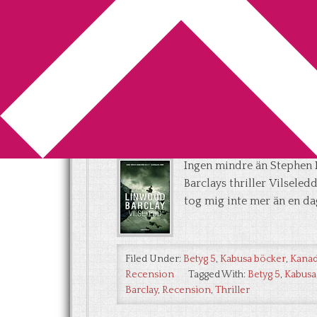
You are here:
Home
/
Archives for Kabus
Vilseledd är Linw
[Recension]
2012-06-28
by
Annika
10 Comments
Ingen mindre än Stephen
Barclays thriller Vilseled
tog mig inte mer än en dag
Filed Under:
Betyg 5
,
Kabusa böcker
,
Kanad
Recension
Tagged With:
Betyg 5
,
Kabusa
Barclay
,
Recension
,
Thriller