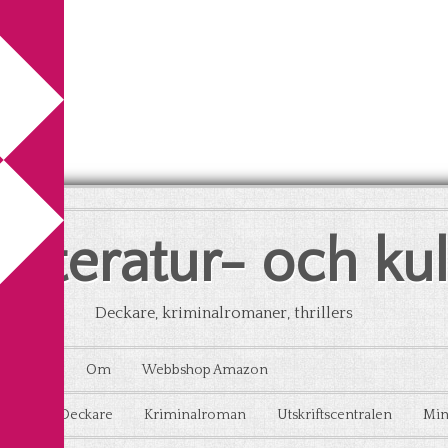
litteratur- och ku
Deckare, kriminalromaner, thrillers
Kontakt
Om
Webbshop Amazon
aton
Deckare
Kriminalroman
Utskriftscentralen
Min