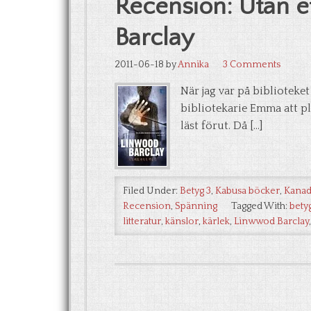
Recension: Utan e
Barclay
2011-06-18
by
Annika
3 Comments
När jag var på biblioteket
bibliotekarie Emma att pl
läst förut. Då […]
Filed Under:
Betyg 3
,
Kabusa böcker
,
Kanad
Recension
,
Spänning
Tagged With:
bety
litteratur
,
känslor
,
kärlek
,
Linwwod Barclay