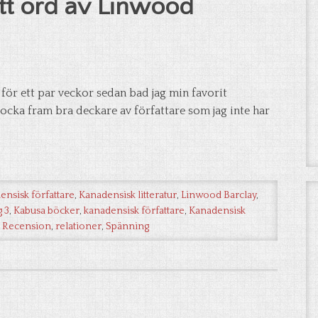
tt ord av Linwood
 för ett par veckor sedan bad jag min favorit
ocka fram bra deckare av författare som jag inte har
ensisk författare
,
Kanadensisk litteratur
,
Linwood Barclay
,
g 3
,
Kabusa böcker
,
kanadensisk författare
,
Kanadensisk
,
Recension
,
relationer
,
Spänning