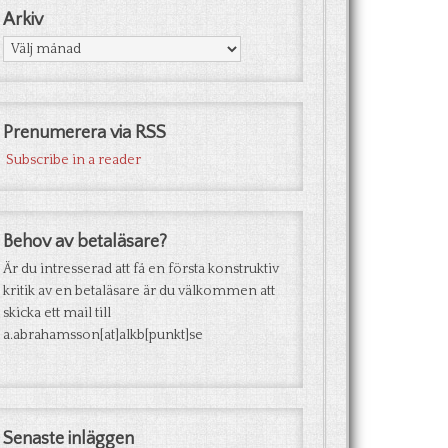
Arkiv
Arkiv
Prenumerera via RSS
Subscribe in a reader
Behov av betaläsare?
Är du intresserad att få en första konstruktiv
kritik av en betaläsare är du välkommen att
skicka ett mail till
a.abrahamsson[at]alkb[punkt]se
Senaste inläggen