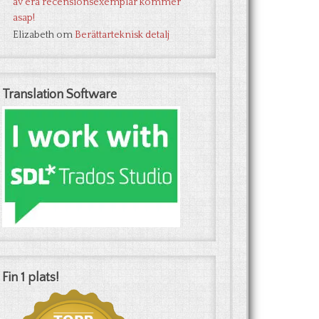
av era recensionsexemplar kommer
asap!
Elizabeth
om
Berättarteknisk detalj
Translation Software
Fin 1 plats!