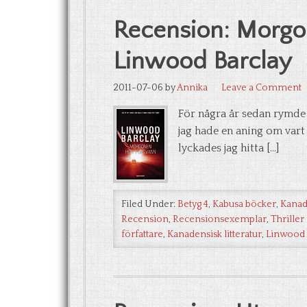
Recension: Morgo
Linwood Barclay
2011-07-06
by
Annika
Leave a Comment
För några år sedan rymde m
jag hade en aning om vart 
lyckades jag hitta […]
Filed Under:
Betyg 4
,
Kabusa böcker
,
Kanad
Recension
,
Recensionsexemplar
,
Thriller
författare
,
Kanadensisk litteratur
,
Linwood 