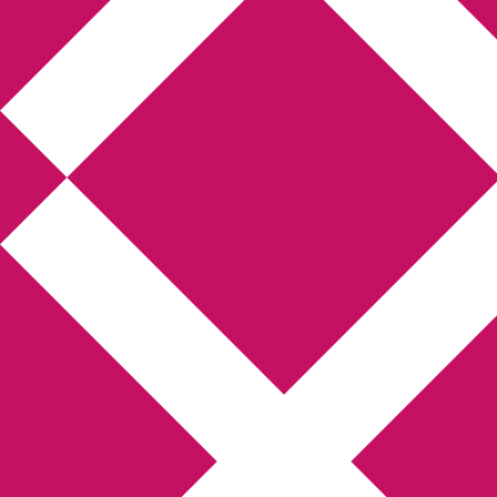
Annikas 
Hem
Boktolva
Författarfemman
Gästinlägg
Bokbloggsjerka
Bloggmar