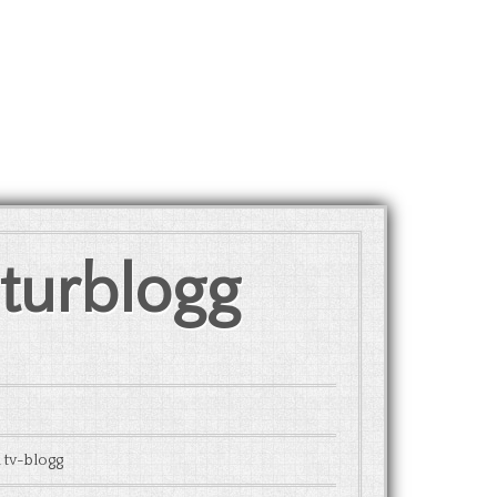
lturblogg
 tv-blogg