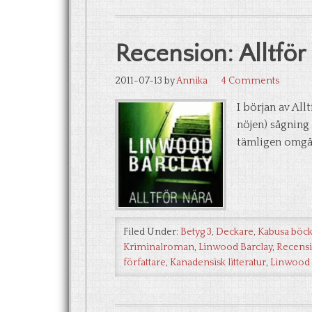
Recension: Alltfö
2011-07-13
by
Annika
4 Comments
I början av Al
nöjen) sågning
tämligen omgåe
Filed Under:
Betyg 3
,
Deckare
,
Kabusa böc
Kriminalroman
,
Linwood Barclay
,
Recens
författare
,
Kanadensisk litteratur
,
Linwood 